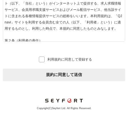
ト（以下、「当社」という）がインターネット上で提供する、求人求職情報
サービス、会員用求職支援サービスおよびメール配信サービス、他当該サイ
トに含まれる各種情報提供サービスの総称をいいます。本利用規約は、「QJ
navi」サイトを利用する会員含む全ての人（以下、「利用者」という）に適
用するものとし、利用した時点で、本規約に同意したものとみなします。
第２条（利用者の責任）
1.利用者は、当社がお知らせする方法に従って「QJnavi」を利用するものと
します。
利用規約に同意して登録する
2.インターネットを利用する際に必要な費用（通信料等）は全て利用者負担
で行うものとします。
3.利用者は、「QJnavi」の規約をよく読み、自己の意思および責任をもって
規約に同意して送信
利用するものとし、利用にかかるすべての責任を負うものとします。
第３条（求人企業とは）
当社との間で「QJnavi」掲載に関する契約を締結した事業者のことをいいま
す。
Copyright(C)Seyfert Ltd. All Rights Reserved.
第４条（会員とは）
1. 「QJnavi」の会員（以下「会員」といいます）とは、「QJnavi」の会員用