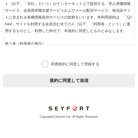
ト（以下、「当社」という）がインターネット上で提供する、求人求職情報
サービス、会員用求職支援サービスおよびメール配信サービス、他当該サイ
トに含まれる各種情報提供サービスの総称をいいます。本利用規約は、「QJ
navi」サイトを利用する会員含む全ての人（以下、「利用者」という）に適
用するものとし、利用した時点で、本規約に同意したものとみなします。
第２条（利用者の責任）
1.利用者は、当社がお知らせする方法に従って「QJnavi」を利用するものと
します。
利用規約に同意して登録する
2.インターネットを利用する際に必要な費用（通信料等）は全て利用者負担
で行うものとします。
3.利用者は、「QJnavi」の規約をよく読み、自己の意思および責任をもって
規約に同意して送信
利用するものとし、利用にかかるすべての責任を負うものとします。
第３条（求人企業とは）
当社との間で「QJnavi」掲載に関する契約を締結した事業者のことをいいま
す。
Copyright(C)Seyfert Ltd. All Rights Reserved.
第４条（会員とは）
1. 「QJnavi」の会員（以下「会員」といいます）とは、「QJnavi」の会員用