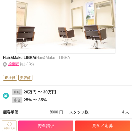
Hair&Make LIBRA/
Hair&Make LIBRA
徳重駅
徒歩13分
正社員
美容師
20万円 〜 30万円
月給
25% 〜 35%
歩合
顧客単価
8000 円
スタッフ数
4 人
見学／応募
資料請求