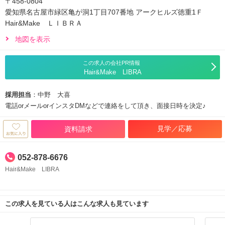
〒458-0804
愛知県名古屋市緑区亀が洞1丁目707番地 アークヒルズ徳重1Ｆ
Hair&Make ＬＩＢＲＡ
地図を表示
この求人の会社PR情報
Hair&Make LIBRA
採用担当
：中野 大喜
電話orメールorインスタDMなどで連絡をして頂き、面接日時を決定♪
見学／応募
資料請求
052-878-6676
Hair&Make LIBRA
この求人を見ている人はこんな求人も見ています