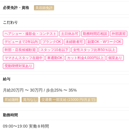
必要免許・資格
美容師免許
こだわり
ヘアショー・撮影会・コンテスト
土日休み可
勤務時間応相談
外部講習
デビューまで2年以内
ブランクOK
未経験者可
副業OK・WワークOK
幹部・店長候補歓迎
スタッフ10名以下
女性スタッフ比率50％以上
ママさんスタッフ在籍中
車通勤OK
カット料金4,000円以上
個室あり
受動喫煙対策あり
給与
月給20万円 〜 30万円 / 歩合25% 〜 35%
昇給随時
賞与なし
交通費 一部支給 (15000 円/月まで)
勤務時間
09:00〜19:00 実働８時間