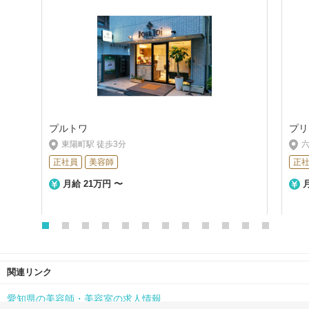
プルトワ
プリ
東陽町駅 徒歩3分
六
正社員
美容師
正
月給 21万円 〜
月
関連リンク
愛知県の美容師・美容室の求人情報