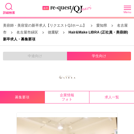
Menu
詳細検索
美容師・美容室の新卒求人【リクエストQJホーム】
愛知県
名古屋
市
名古屋市緑区
徳重駅
Hair&Make LIBRA (正社員・美容師)
新卒求人・募集要項
中途向け
学生向け
企業情報
募集要項
求人一覧
フォト