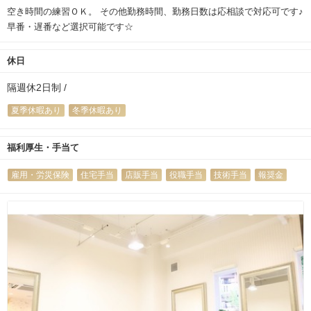
空き時間の練習ＯＫ。 その他勤務時間、勤務日数は応相談で対応可です♪
早番・遅番など選択可能です☆
休日
隔週休2日制 /
夏季休暇あり
冬季休暇あり
福利厚生・手当て
雇用・労災保険
住宅手当
店販手当
役職手当
技術手当
報奨金