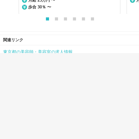
月給 25万円 〜
月
歩合 30％ 〜
関連リンク
東京都の美容師・美容室の求人情報
池袋駅の美容師・美容室の求人情報
資料請求
見学／応募
初めての方へ
美容院経営者の方へ
サイトマップ
利用規約
個人情報保護方針
よくある質問
re-quest/QJナビへのお問い合わせ
Copyright(C)Seyfert Ltd. All Rights Reserved.