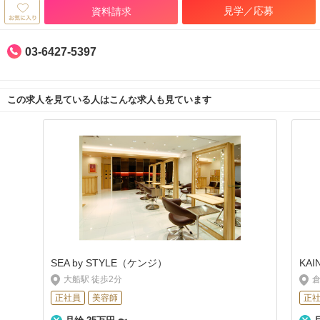
見学／応募
資料請求
03-6427-5397
この求人を見ている人はこんな求人も見ています
SEA by STYLE（ケンジ）
KA
大船駅 徒歩2分
倉
正社員
美容師
正