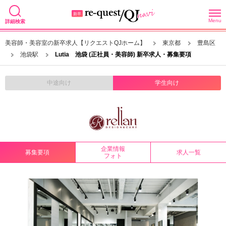
Menu
詳細検索
美容師・美容室の新卒求人【リクエストQJホーム】
東京都
豊島区
池袋駅
Lutia 池袋 (正社員・美容師) 新卒求人・募集要項
中途向け
学生向け
企業情報
募集要項
求人一覧
フォト