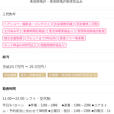
美容師免許・美容師免許取得見込み
こだわり
ヘアショー・撮影会・コンテスト
社会保険完備
完全週休二日制
土日休み可
勤務時間応相談
育児休暇実績あり
管理美容師免許歓迎
独立支援制度
デビューまで2年以内
新規フリー客多数
カット料金4,000円以上
受動喫煙対策あり
給与
月給23.7万円 〜 25.3万円 /
昇給随時
賞与（回数未定）
交通費 一部支給 (10000 円/月まで)
勤務時間
11:00〜22:00 シフト・交代制
平日3パターン ■早番：11時～19時 ■遅番：13時～22時 ■コアタイ
ム：予約状況に合わせて9時間 ■土曜日・祝日：11時～22時 ■日曜日：11