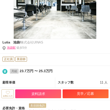
Lutia 池袋/
株式会社UINAS
池袋駅
徒歩5分
正社員
美容師
23.7万円 〜 25.3万円
月給
顧客単価
スタッフ数
11 人
見学／応募
資料請求
美容師免許
必要免許・資格