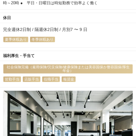
時～20時 ● 平日・日曜日は時短勤務で効率よく働く
休日
完全週休2日制 / 隔週休2日制 / 月別7 〜 9 日
夏季休暇あり
冬季休暇あり
福利厚生・手当て
社会保険完備（雇用保険/労災保険/健康保険または美容国保か整容国保/厚生
年金）
皆勤手当
店販手当
役職手当
報奨金