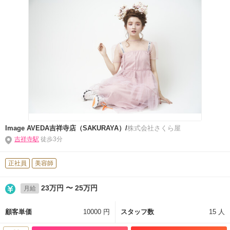
Image AVEDA吉祥寺店（SAKURAYA）/
株式会社さくら屋
吉祥寺駅
徒歩3分
正社員
美容師
23万円 〜 25万円
月給
顧客単価
10000 円
スタッフ数
15 人