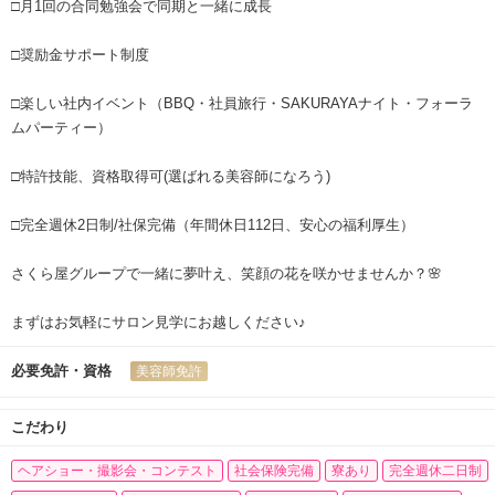
□月1回の合同勉強会で同期と一緒に成長
□奨励金サポート制度
□楽しい社内イベント（BBQ・社員旅行・SAKURAYAナイト・フォーラ
ムパーティー）
□特許技能、資格取得可(選ばれる美容師になろう)
□完全週休2日制/社保完備（年間休日112日、安心の福利厚生）
さくら屋グループで一緒に夢叶え、笑顔の花を咲かせませんか？🌸
まずはお気軽にサロン見学にお越しください♪
必要免許・資格
美容師免許
こだわり
ヘアショー・撮影会・コンテスト
社会保険完備
寮あり
完全週休二日制