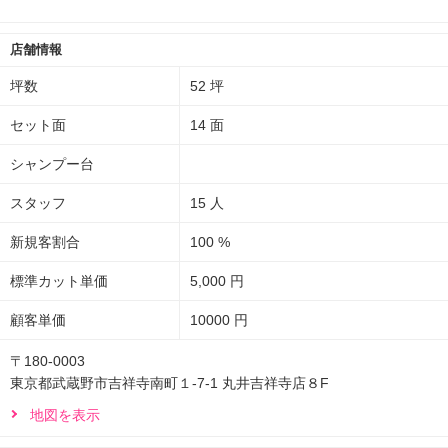
店舗情報
坪数
52 坪
セット面
14 面
シャンプー台
スタッフ
15 人
新規客割合
100 %
標準カット単価
5,000 円
顧客単価
10000 円
〒180-0003
東京都武蔵野市吉祥寺南町１-7-1 丸井吉祥寺店８F
地図を表示