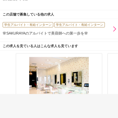
この店舗で募集している他の求人
学生アルバイト・有給インターン
学生アルバイト・有給インターン
🌸SAKURAYAのアルバイトで美容師への第一歩を🌸
この求人を見ている人はこんな求人も見ています
資料請求
見学／応募
EARTH 三郷店
Paig
三郷(埼玉)駅 徒歩2分
吉