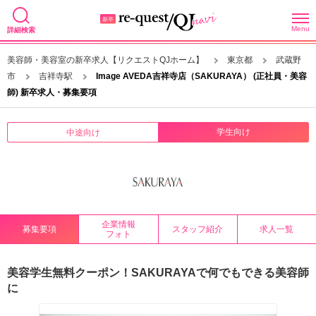
Menu
詳細検索
美容師・美容室の新卒求人【リクエストQJホーム】
東京都
武蔵野
市
吉祥寺駅
Image AVEDA吉祥寺店（SAKURAYA） (正社員・美容
師) 新卒求人・募集要項
学生向け
中途向け
企業情報
募集要項
スタッフ紹介
求人一覧
フォト
美容学生無料クーポン！SAKURAYAで何でもできる美容師
に