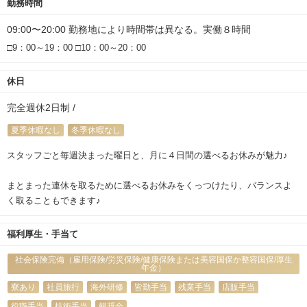
勤務時間
09:00〜20:00 勤務地により時間帯は異なる。実働８時間
□9：00～19：00 □10：00～20：00
休日
完全週休2日制 /
夏季休暇なし
冬季休暇なし
スタッフごと毎週決まった曜日と、月に４日間の選べるお休みが魅力♪
まとまった連休を取るために選べるお休みをくっつけたり、バランスよ
く取ることもできます♪
福利厚生・手当て
社会保険完備（雇用保険/労災保険/健康保険または美容国保か整容国保/厚生
年金）
寮あり
社員旅行
海外研修
皆勤手当
残業手当
店販手当
役職手当
技術手当
報奨金