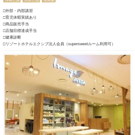
□外部・内部講習
□育児休暇実績あり
□商品販売手当
□店舗目標達成手当
□健康診断
□リゾートホテルエクシブ法人会員（supersweetルーム利用可）