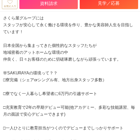
見学／応募
資料請求
さくら屋グループには
スタッフが安心して永く働ける環境を作り、豊かな美容師人生を目指し
ています！
日本全国から集まってきた個性的なスタッフたちが
地域密着のアットホームな環境の中
仲良く、日々お客様のために切磋琢磨しながら頑張っています。
🌸SAKURAYAの環境って？？
□寮完備（シェアorシングル有、地方出身スタッフ多数）
□寮でなく一人暮らし希望者に6万円の引越サポート
□充実教育で2年の早期デビュー可能(他アカデミー、多彩な技能講習、毎
月の面談で安心デビューできます)
□一人ひとりに教育担当がつくのでデビューまでしっかりサポート