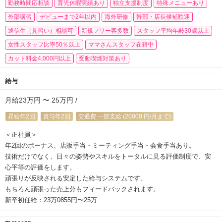
勤務時間応相談
育児休暇実績あり
独立支援制度
特殊メニューあり
外部講習
デビューまで2年以内
海外研修
幹部・店長候補歓迎
通信生（見習い）相談可
新規フリー客多数
スタッフ平均年齢30歳以上
女性スタッフ比率50％以上
ママさんスタッフ在籍中
カット料金4,000円以上
受動喫煙対策あり
給与
月給23万円 〜 25万円 /
昇給年2回
賞与年2回
交通費 一部支給 (20000 円/月まで)
＜正社員＞
年2回のボーナス、店販手当・ミーティング手当・会食手当あり。
技術だけでなく、日々の姿勢やスキルをトータルに見る評価制度で、安
心平等の評価をします。
頑張りが反映される安定した給与システムです。
もちろん頑張った売上分もフィードバックされます。
新卒初任給：23万0855円〜25万