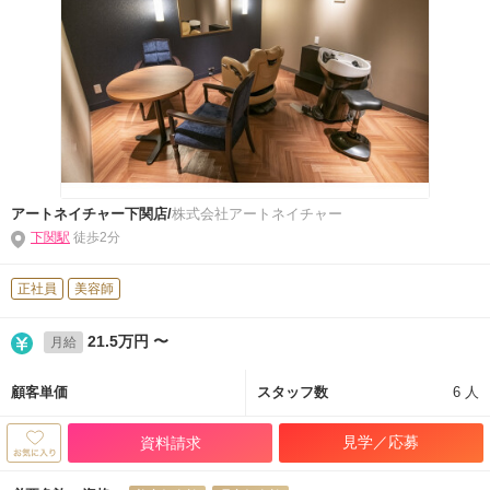
アートネイチャー下関店/
株式会社アートネイチャー
下関駅
徒歩2分
正社員
美容師
21.5万円 〜
月給
顧客単価
スタッフ数
6 人
見学／応募
資料請求