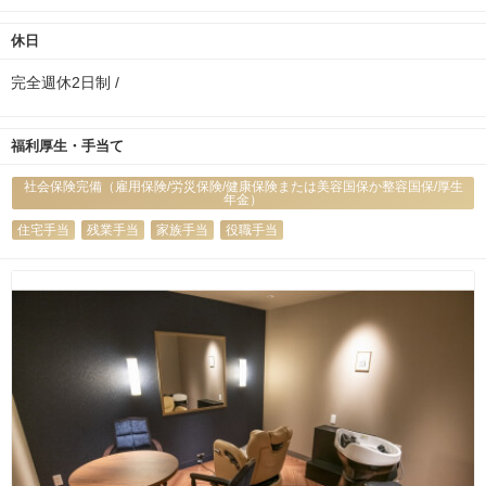
休日
完全週休2日制 /
福利厚生・手当て
社会保険完備（雇用保険/労災保険/健康保険または美容国保か整容国保/厚生
年金）
住宅手当
残業手当
家族手当
役職手当