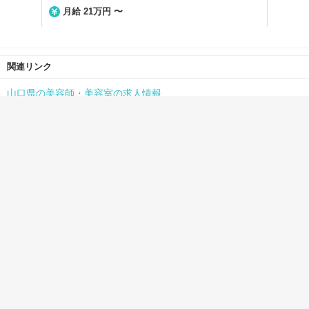
月給 21万円 〜
関連リンク
山口県の美容師・美容室の求人情報
下関駅の美容師・美容室の求人情報
資料請求
見学／応募
初めての方へ
美容院経営者の方へ
サイトマップ
利用規約
個人情報保護方針
よくある質問
re-quest/QJナビへのお問い合わせ
Copyright(C)Seyfert Ltd. All Rights Reserved.