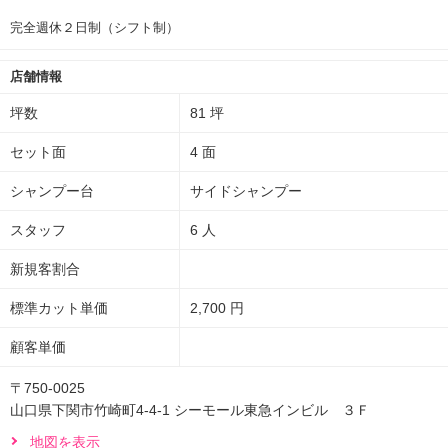
完全週休２日制（シフト制）
店舗情報
坪数
81 坪
セット面
4 面
シャンプー台
サイドシャンプー
スタッフ
6 人
新規客割合
標準カット単価
2,700 円
顧客単価
〒750-0025
山口県下関市竹崎町4-4-1 シーモール東急インビル ３Ｆ
地図を表示