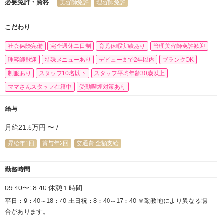
必要免許・資格
美容師免許
理容師免許
こだわり
社会保険完備
完全週休二日制
育児休暇実績あり
管理美容師免許歓迎
理容師歓迎
特殊メニューあり
デビューまで2年以内
ブランクOK
制服あり
スタッフ10名以下
スタッフ平均年齢30歳以上
ママさんスタッフ在籍中
受動喫煙対策あり
給与
月給21.5万円 〜 /
昇給年1回
賞与年2回
交通費 全額支給
勤務時間
09:40〜18:40 休憩１時間
平日：9：40～18：40 土日祝：8：40～17：40 ※勤務地により異なる場
合があります。