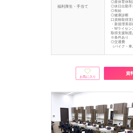
◎産休育休制
福利厚生・手当て
◎休日出勤手
◎有給
◎健康診断
口資格取得支
・新規理美容
・Wライセン
取得支援制度
※条件あり
◎交通費
（バイク・車
資
お気に入り