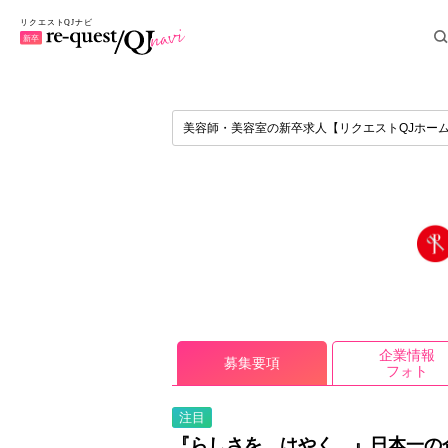
美容師・美容室の新卒求人【リクエストQJホー
企業情報
募集要項
フォト
注目
『らしさを、はやく。』日本一の