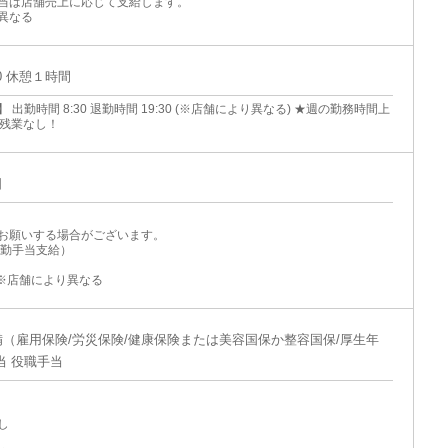
当は店舗売上に応じて支給します。
異なる
:00 休憩１時間
 出勤時間 8:30 退勤時間 19:30 (※店舗により異なる) ★週の勤務時間上
で残業なし！
日
お願いする場合がございます。
出勤手当支給）
3）※店舗により異なる
（雇用保険/労災保険/健康保険または美容国保か整容国保/厚生年
当 役職手当
し