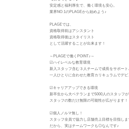
安定感と福利厚生で、働く環境も安心。
業界NO.1のPLAGEから始めよう♪
PLAGEでは、
資格取得前はアシスタント
資格取得後はスタイリスト
として活躍することが出来ます！
～PLAGEで働くPOINT♪～
☑︎ハイレベルな教育環境
新入スタッフ含む３人チームで成長をサポート
一人ひとりに合わせた教育カリキュラムでデビ
☑︎キャリアアップできる環境
新卒生から大ベテランまで5000人のスタッフ
スタッフの数だけ無限の可能性が広がります！
☑︎個人ノルマ無し！
スタッフ全員で協力し店舗売上目標を目指しま
だから、実はチームワークも◎なんです♪