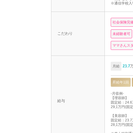
※通信学校入
社会保険完
こだわり
未経験者可
ママさんス
23.7
月給
昇給年1回
-月収例-
【理容師】
給与
固定給：24.
29,1万円(
【美容師】
固定給：23.
28,1万円(