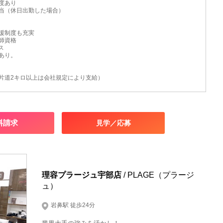
度あり
当（休日出勤した場合）
援制度も充実
師資格
ス
あり。
片道2キロ以上は会社規定により支給）
料請求
見学／応募
理容プラージュ宇部店
/ PLAGE（プラージ
ュ）
岩鼻駅 徒歩24分