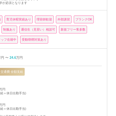
学が必須となります
備
育児休暇実績あり
理容師歓迎
外部講習
ブランクOK
制服あり
通信生（見習い）相談可
新規フリー客多数
タッフ在籍中
受動喫煙対策あり
万円 〜
24.6
万円
交通費 全額支給
6万円
固定給＋休日出勤手当)
7万円
固定給＋休日出勤手当)