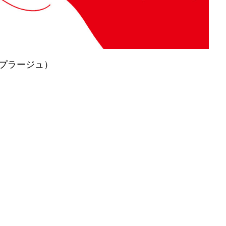
E（プラージュ）
！