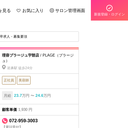
を見る
お気に入り
サロン管理画面
新規登録・ログイン
新卒求人・募集要項
理容プラージュ宇部店
/ PLAGE（プラージ
ュ）
岩鼻駅 徒歩24分
正社員
美容師
23.7
24.6
月給
万円 〜
万円
顧客単価
1,930 円
072-959-3003
【電話受付】