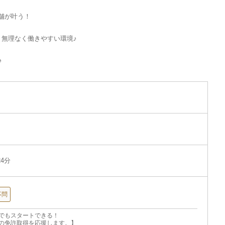
舗が叶う！
、無理なく働きやすい環境♪
♪
4分
不問
でもスタートできる！
の免許取得を応援します。】