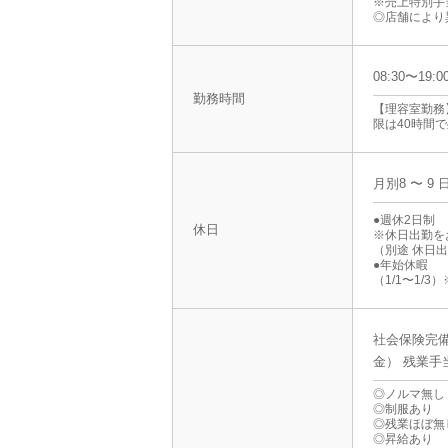
※売上特別手
◎店舗により
08:30〜19
勤務時間
【理容室勤務】
限は40時間
月別8 〜 9 
●週休2日制
休日
※休日出勤を
（別途 休日
●年始休暇
（1/1〜1/
社会保険完備
金） 残業手
◎ノルマ無し
◎制服あり
◎残業ほぼ無
◎昇給あり