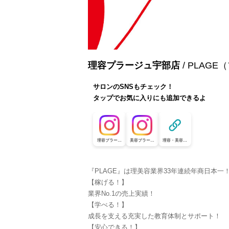
理容プラージュ宇部店
/ PLAG
サロンのSNSもチェック！
タップでお気に入りにも追加できるよ
理容プラージ
美容プラージ
理容・美容プ
ュ【公式採用
ュ【公式採用
ラージュ【公
アカウント】
アカウント】
式採用アカウ
ント】
『PLAGE』は理美容業界33年連続年商日本一
【稼げる！】
業界No.1の売上実績！
【学べる！】
成長を支える充実した教育体制とサポート！
【安心できる！】