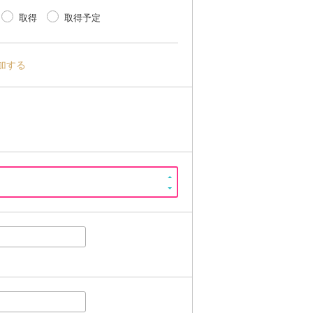
取得
取得予定
加する