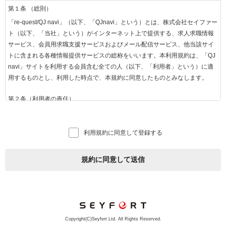
第１条 （総則）
「re-quest/QJ navi」（以下、「QJnavi」という）とは、株式会社セイファー
ト（以下、「当社」という）がインターネット上で提供する、求人求職情報
サービス、会員用求職支援サービスおよびメール配信サービス、他当該サイ
トに含まれる各種情報提供サービスの総称をいいます。本利用規約は、「QJ
navi」サイトを利用する会員含む全ての人（以下、「利用者」という）に適
用するものとし、利用した時点で、本規約に同意したものとみなします。
第２条（利用者の責任）
1.利用者は、当社がお知らせする方法に従って「QJnavi」を利用するものと
します。
利用規約に同意して登録する
2.インターネットを利用する際に必要な費用（通信料等）は全て利用者負担
で行うものとします。
3.利用者は、「QJnavi」の規約をよく読み、自己の意思および責任をもって
規約に同意して送信
利用するものとし、利用にかかるすべての責任を負うものとします。
第３条（求人企業とは）
当社との間で「QJnavi」掲載に関する契約を締結した事業者のことをいいま
す。
Copyright(C)Seyfert Ltd. All Rights Reserved.