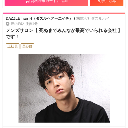
資料請求カートに追加
見学／応募
DAZZLE hair H（ダズルヘアーエイチ） /
株式会社ダズルハイ
庄内通駅 徒歩1分
メンズサロン【 死ぬまでみんなが最高でいられる会社 】
です！
正社員
美容師