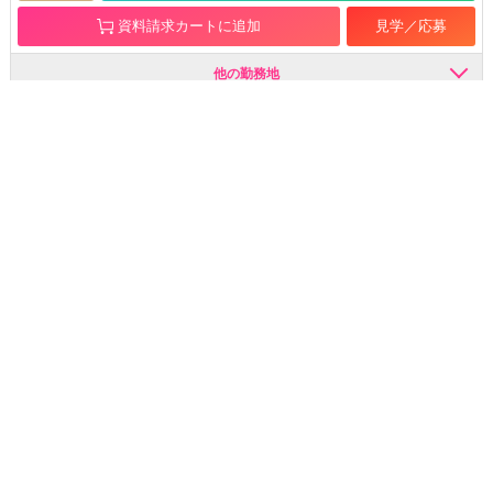
資料請求カートに追加
見学／応募
他の勤務地
中途は
決定
資料請求カートを見る
0
こちら
LUCIDO STYLE L'eclat /
有限会社ミティー企画
栄生駅 徒歩1分
正社員
美容師
詳細を見る
資料請求カートに追加
見学／応募
他の勤務地