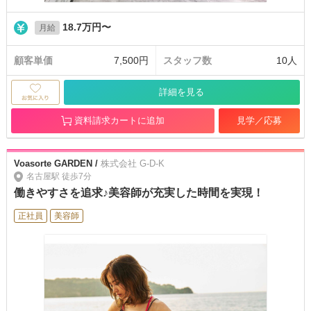
18.7万円〜
月給
顧客単価
7,500円
スタッフ数
10人
詳細を見る
資料請求カートに追加
見学／応募
Voasorte GARDEN /
株式会社 G-D-K
名古屋駅 徒歩7分
働きやすさを追求♪美容師が充実した時間を実現！
正社員
美容師