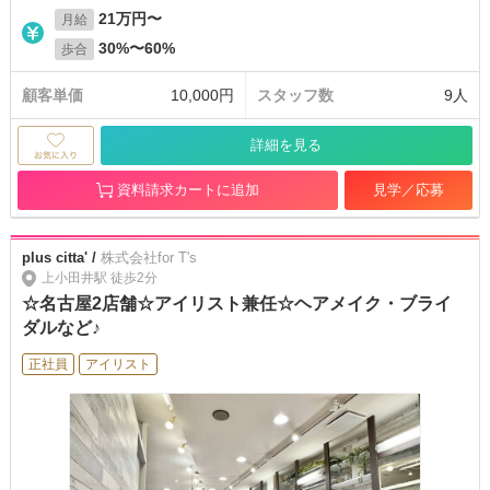
21万円〜
月給
30%〜60%
歩合
顧客単価
10,000円
スタッフ数
9人
詳細を見る
資料請求カートに追加
見学／応募
plus citta' /
株式会社for T's
上小田井駅 徒歩2分
☆名古屋2店舗☆アイリスト兼任☆ヘアメイク・ブライ
ダルなど♪
正社員
アイリスト