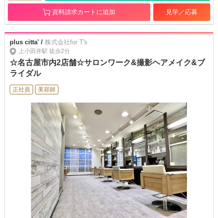
資料請求カートに追加
見学／応募
plus citta' /
株式会社for T's
上小田井駅 徒歩2分
☆名古屋市内2店舗☆サロンワーク&撮影ヘアメイク&ブ
ライダル
正社員
美容師