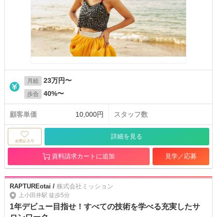
23万円〜
月給
40%〜
歩合
顧客単価
10,000円
スタッフ数
詳細を見る
資料請求カートに追加
見学／応募
RAPTUREotai /
株式会社ミッション
上小田井駅 徒歩5分
1年デビュー目指せ！すべての技術を学べる充実したサ