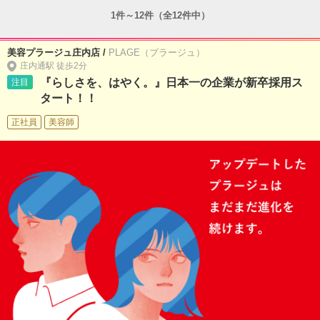
1件～12件（全12件中）
美容プラージュ庄内店 /
PLAGE（プラージュ）
庄内通駅 徒歩2分
『らしさを、はやく。』日本一の企業が新卒採用ス
注目
タート！！
正社員
美容師