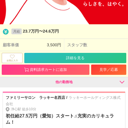
23.7万円〜24.6万円
月給
顧客単価
3,500円
スタッフ数
詳細を見る
資料請求カートに追加
見学／応募
他の勤務地
ファミリーサロン ラッキー名西店 /
ラッキーホールディングス株式
会社
浄心駅 徒歩10分
初任給27.5万円（愛知）スタート♫充実のカリキュラ
ム！