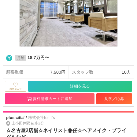
18.7万円〜
月給
顧客単価
7,500円
スタッフ数
10人
詳細を見る
資料請求カートに追加
見学／応募
plus citta' /
株式会社for T's
上小田井駅 徒歩2分
☆名古屋2店舗☆ネイリスト兼任☆ヘアメイク・ブライ