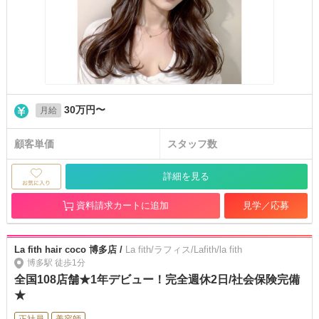
30万円〜
月給
顧客単価
スタッフ数
詳細を見る
資料請求カートに追加
見学／応募
La fith hair coco 博多店 /
La fith/ラフィス/Lafith/la fith
博多駅 徒歩1分
全国108店舗★1年デビュー！完全週休2日/社会保険完備
★
正社員
美容師