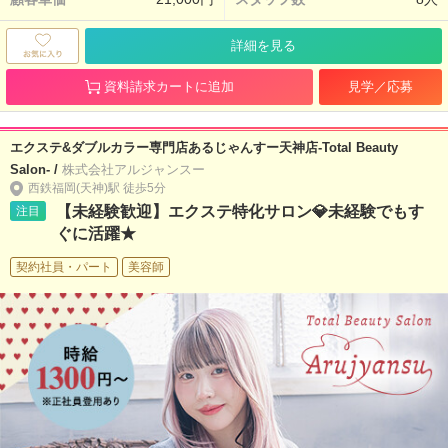
詳細を見る
資料請求カートに追加
見学／応募
エクステ&ダブルカラー専門店あるじゃんすー天神店-Total Beauty
Salon- /
株式会社アルジャンスー
西鉄福岡(天神)駅 徒歩5分
【未経験歓迎】エクステ特化サロン💎未経験でもす
注目
ぐに活躍★
契約社員・パート
美容師