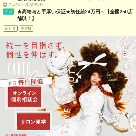
赤坂(福岡)駅 徒歩6分
★高給与と手厚い保証★初任給24万円～【全国250店
注目
舗以上】
正社員
美容師