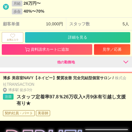
26万円〜
月給
40%〜70%
歩合
顧客単価
10,000円
スタッフ数
5人
詳細を見る
資料請求カートに追加
見学／応募
他の勤務地
博多 美容室NAVY【ネイビー】髪質改善 完全完結型個室サロン /
株式会
社TRANSACTION
博多駅 徒歩3分
スタッフ定着率97.8％26万収入×月9休有引越し支援
注目
有り★
契約社員・パート
美容師