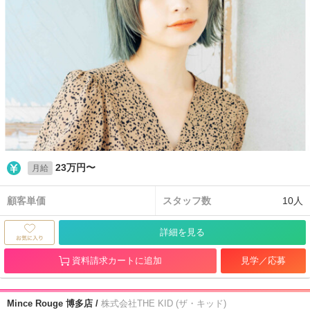
23万円〜
月給
顧客単価
スタッフ数
10人
詳細を見る
資料請求カートに追加
見学／応募
Mince Rouge 博多店 /
株式会社THE KID (ザ・キッド)