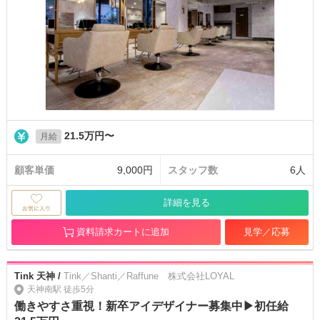
21.5万円〜
月給
顧客単価
9,000円
スタッフ数
6人
詳細を見る
資料請求カートに追加
見学／応募
Tink 天神 /
Tink／Shanti／Raffune 株式会社LOYAL
天神南駅 徒歩5分
働きやすさ重視！新卒アイデザイナー募集中▶初任給