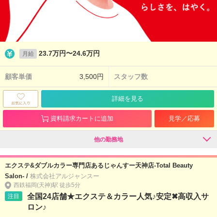
23.7万円〜24.6万円
月給
顧客単価
3,500円
スタッフ数
詳細を見る
資料請求カートに追加
見学／応募
他の勤務地
エクステ&ダブルカラー専門店あるじゃんすー天神店-Total Beauty
Salon- /
株式会社アルジャンスー
西鉄福岡(天神)駅 徒歩5分
全国24店舗★エクステ＆カラー人気♪安定✖高収入サ
注目
ロン♪