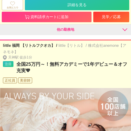
詳細を見る
資料請求カートに追加
見学／応募
他の勤務地
little 福岡 【リトルフクオカ】 /
little【リトル】 / 株式会社anemone【ア
ネモネ】
天神駅 徒歩1分
全国25万円～！無料アカデミーで1年デビュー＆オフ
注目
充実💖
正社員
美容師