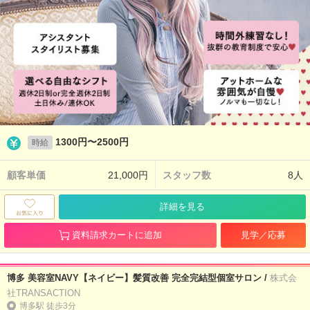
1300円〜2500円
時給
顧客単価
21,000円
スタッフ数
8人
詳細を見る
資料請求カートに追加
見学／応募
博多 美容室NAVY【ネイビー】髪質改善 完全完結型個室サロン /
株式会
社TRANSACTION
博多駅 徒歩3分