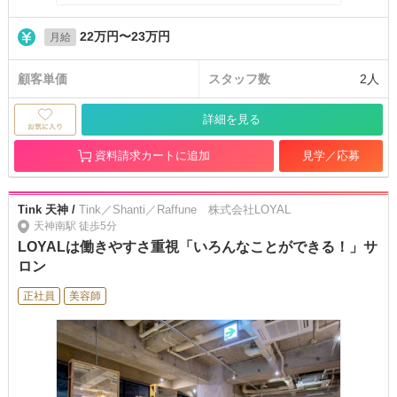
22万円〜23万円
月給
顧客単価
スタッフ数
2人
詳細を見る
資料請求カートに追加
見学／応募
Tink 天神 /
Tink／Shanti／Raffune 株式会社LOYAL
天神南駅 徒歩5分
LOYALは働きやすさ重視「いろんなことができる！」サ
ロン
正社員
美容師