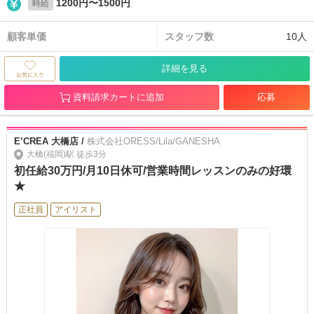
1200円〜1500円
時給
顧客単価
スタッフ数
10人
詳細を見る
資料請求カートに追加
応募
E’CREA 大橋店 /
株式会社ORESS/Lila/GANESHA
大橋(福岡)駅 徒歩3分
初任給30万円/月10日休可/営業時間レッスンのみの好環
★
正社員
アイリスト