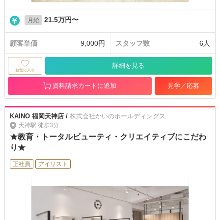
21.5万円〜
月給
顧客単価
9,000円
スタッフ数
6人
詳細を見る
資料請求カートに追加
見学／応募
KAINO 福岡天神店 /
株式会社かいのホールディングス
天神駅 徒歩3分
★教育・トータルビューティ・クリエイティブにこだわ
り★
正社員
アイリスト