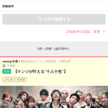
詳細条件
0
件を検索する
詳細条件の追加・変更
1件～20件（全67件中）
sweep今泉 /
株式会社ケンジ／KENJE GROUP
天神駅
【ケンジが叶える”十人十色”】
注目
正社員
美容師