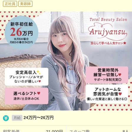
正社員
美容師
24万円〜26万円
月給
顧客単価
21,000円
スタッフ数
8人