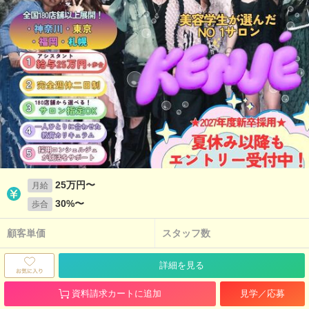
25万円〜
月給
30%〜
歩合
顧客単価
スタッフ数
詳細を見る
資料請求カートに追加
見学／応募