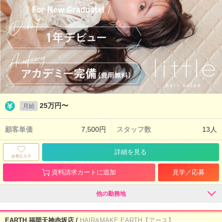
25万円〜
月給
顧客単価
7,500円
スタッフ数
13人
詳細を見る
資料請求カートに追加
見学／応募
他の勤務地
EARTH 福岡天神赤坂店 /
HAIR&MAKE EARTH【アース】