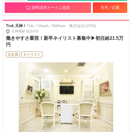
資料請求カートに追加
見学／応募
Tink 天神 /
Tink／Shanti／Raffune 株式会社LOYAL
天神南駅 徒歩5分
働きやすさ重視！新卒ネイリスト募集中▶初任給21.5万
円
正社員
ネイリスト