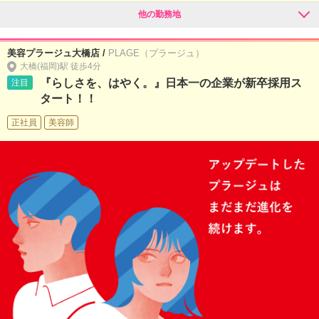
他の勤務地
美容プラージュ大橋店 /
PLAGE（プラージュ）
大橋(福岡)駅 徒歩4分
『らしさを、はやく。』日本一の企業が新卒採用ス
注目
タート！！
正社員
美容師