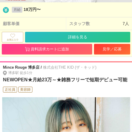
18万円〜
月給
顧客単価
スタッフ数
7人
詳細を見る
資料請求カートに追加
見学／応募
Mince Rouge 博多店 /
株式会社THE KID (ザ・キッド)
博多駅 徒歩1分
NEWOPEN★月給23万～★雑務フリーで短期デビュー可能
正社員
美容師