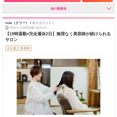
他の勤務地
cree（クリー） /
株式会社S.E.L
馬出九大病院前駅 徒歩2分
【19時退勤×完全週休2日】無理なく美容師が続けられる
サロン
正社員
美容師