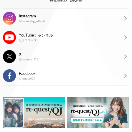
re-quest/QJ 公式SNS
Instagram
@requestqj_official
YouTubeチャンネル
リクエストQJ
X
@request_QJ
Facebook
re-quest/QJ