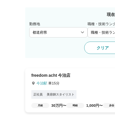
現在
勤務地
職種・技術ラン
クリア
freedom acht 今治店
今治駅
車15分
正社員
美容師スタイリスト
30万円〜
1,000円〜
月給
時給
歩合