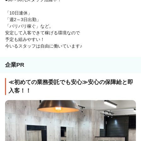
「10日連休」
「週2～3日出勤」
「バリバリ稼ぐ」など。
安定して入客できて稼げる環境なので
予定も組みやすい！
今いるスタッフは自由に働いています♪
企業PR
≪初めての業務委託でも安心≫安心の保障給と即
入客！！