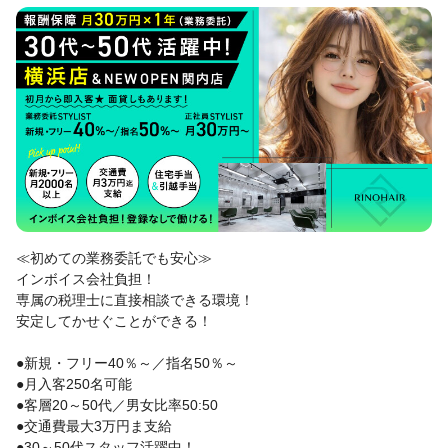
≪初めての業務委託でも安心≫
インボイス会社負担！
専属の税理士に直接相談できる環境！
安定してかせぐことができる！
●新規・フリー40％～／指名50％～
●月入客250名可能
●客層20～50代／男女比率50:50
●交通費最大3万円ま支給
●30～50代スタッフ活躍中！