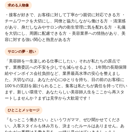
求める人物像
・接客が好きで、お客様に対して丁寧かつ親切に対応できる方 ・
チームワークを大切にし、同僚と協力しながら働ける方 ・清潔感
があり、身だしなみやサロン内の衛生管理に気を配れる方 ・礼儀
を大切にし、周囲に配慮できる方 ・美容業界への情熱があり、美
容に対する強い関心と熱意がある方
サロンの夢・想い
「美容師を一生楽しめる仕事にしたい」それが私たちの原点で
す。業務委託への不安を少しでも減らせるよう、1年間の長期保障
給やインボイス会社負担など、業界最高水準の安心を整えまし
た。大切なのは、あなたが心にゆとりを持ち、目の前のお客様に
100％の笑顔を届けられること。集客は私たちが責任を持って行い
ます。新しい環境で、あなたらしい美容師人生をここから再スタ
ートしませんか？まずは見学から大歓迎です！
ひとことメッセージ
『もっとこう働きたい』というワガママ、ぜひ聞かせてくださ
い。入客スタイルも休み方も、決まったルールはありません。あ
なたが一番輝ける働き方を、一緒に見つけていきましょう！