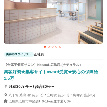
正社員
美容師スタイリスト
【全席半個室サロン】Natural-広島店-(ナチュラル）
集客好調★集客サイトaward受賞★安心の保障給
1.5万
月給30万円〜 / 歩合30%〜
八丁堀(広島)駅 徒歩3分 / 立町駅 徒歩3分 / 袋町駅 徒歩3分
広島県広島市中区袋町9-1Feiz並木通り3F