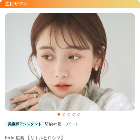
Agu hair velocita広島中央通り
注目サロン
八丁堀(広島)駅 徒歩1分
Agu hair mine 広島舟入
舟入町駅 徒歩5分
Agu hair rubis 広島段原
Agu hair cherish 広島宇品
皆実町六丁目（西側）駅 徒歩3分
Agu hair face 東広島
西条(広島)駅 車10分
契約社員・パート
美容師アシスタント
little 広島 【リトルヒロシマ】