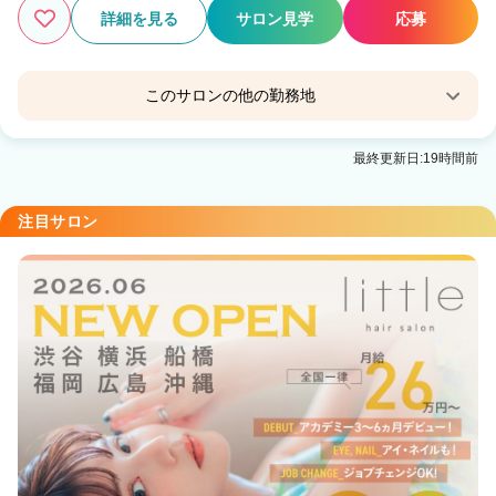
詳細を見る
サロン見学
応募
このサロンの他の勤務地
little 広島並木通り【リトル ヒロシマナミキドオ
最終更新日:19時間前
リ】
八丁堀(広島)駅 徒歩7分
注目サロン