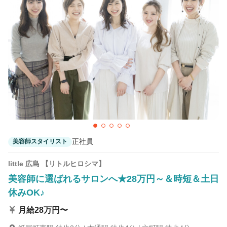
カラーリスト
フロント・レセプション
ヘアメイク・美容部員
アイリスト
ネイリスト
エステティシャン
講師・インストラクター
営業・販売スタッフ・その他
雇用形態
正社員
契約社員・パート
正社員
美容師スタイリスト
業務委託・フリーランス
紹介・派遣
little 広島 【リトルヒロシマ】
詳細条件
美容師に選ばれるサロンへ★28万円～＆時短＆土日
休みOK♪
詳細条件を変更
月給28万円〜