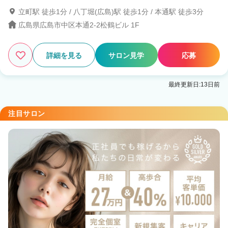
立町駅 徒歩1分 / 八丁堀(広島)駅 徒歩1分 / 本通駅 徒歩3分
広島県広島市中区本通2-2松鶴ビル 1F
詳細を見る
サロン見学
応募
最終更新日:13日前
注目サロン