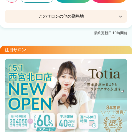
このサロンの他の勤務地
little 広島並木通り【リトル ヒロシマナミキドオ
最終更新日:19時間前
リ】
八丁堀(広島)駅 徒歩7分
注目サロン