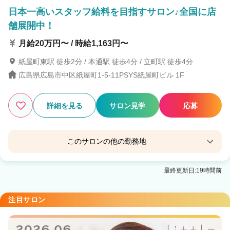
日本一高いスタッフ給料を目指すサロン♪全国に店
舗展開中！
月給20万円〜 / 時給1,163円〜
紙屋町東駅 徒歩2分 / 本通駅 徒歩4分 / 立町駅 徒歩4分
広島県広島市中区紙屋町1-5-11PSYS紙屋町ビル 1F
詳細を見る
サロン見学
応募
このサロンの他の勤務地
little 広島並木通り【リトル ヒロシマナミキドオ
最終更新日:19時間前
リ】
八丁堀(広島)駅 徒歩7分
注目サロン