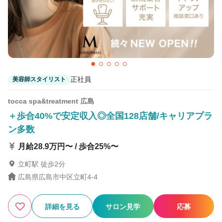
正社員
美容師スタイリスト
tocca spa&treatment 広島
＋歩合40%で安定収入◎全国128店舗/キャリアプラ
ン多数
月給28.9万円〜 / 歩合25%〜
立町駅 徒歩2分
広島県広島市中区立町4-4
詳細を見る
サロン見学
応募