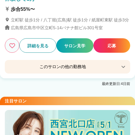
歩合55%〜
立町駅 徒歩1分 / 八丁堀(広島)駅 徒歩1分 / 紙屋町東駅 徒歩3分
広島県広島市中区立町5-14バナナ館ビル301号室
詳細を見る
サロン見学
応募
このサロンの他の勤務地
Agu hair nord広島紙屋町
最終更新日:4日前
紙屋町東駅 徒歩1分
Agu hair velocita広島中央通り
注目サロン
八丁堀(広島)駅 徒歩1分
Agu hair mine 広島舟入
舟入町駅 徒歩5分