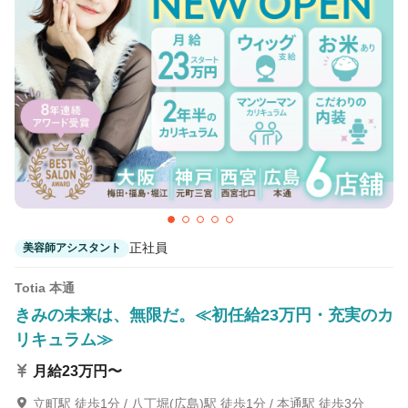
Agu hair rubis 広島段原
Agu hair cherish 広島宇品
皆実町六丁目（西側）駅 徒歩3分
Agu hair face 東広島
西条(広島)駅 車10分
正社員
美容師アシスタント
Totia 本通
きみの未来は、無限だ。≪初任給23万円・充実のカ
リキュラム≫
月給23万円〜
立町駅 徒歩1分 / 八丁堀(広島)駅 徒歩1分 / 本通駅 徒歩3分