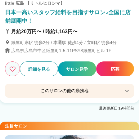
little 広島 【リトルヒロシマ】
日本一高いスタッフ給料を目指すサロン♪全国に店
舗展開中！
月給20万円〜 / 時給1,163円〜
紙屋町東駅 徒歩2分 / 本通駅 徒歩4分 / 立町駅 徒歩4分
広島県広島市中区紙屋町1-5-11PSYS紙屋町ビル 1F
詳細を見る
サロン見学
応募
このサロンの他の勤務地
little 広島並木通り【リトル ヒロシマナミキドオ
最終更新日:19時間前
リ】
八丁堀(広島)駅 徒歩7分
注目サロン