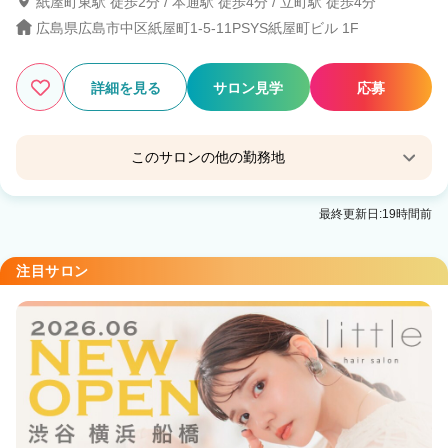
紙屋町東駅 徒歩2分 / 本通駅 徒歩4分 / 立町駅 徒歩4分
49
広島県広島市中区紙屋町1-5-11PSYS紙屋町ビル 1F
この条件の求人数
件
検索する
詳細を見る
サロン見学
応募
このサロンの他の勤務地
little 広島並木通り【リトル ヒロシマナミキドオ
最終更新日:19時間前
リ】
八丁堀(広島)駅 徒歩7分
注目サロン