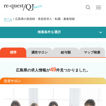
ホーム
広島県の美容師・美容室求人・転職・募集情報
検索条件を選択
勤務地
標準
適性サロン
給与順
マップ検索
49
沿線・駅を選択
市区町村を選択
広島県の求人情報が
件見つかりました。
注目サロン
職種・
技能ランク
美容師スタイリスト
美容師アシスタント