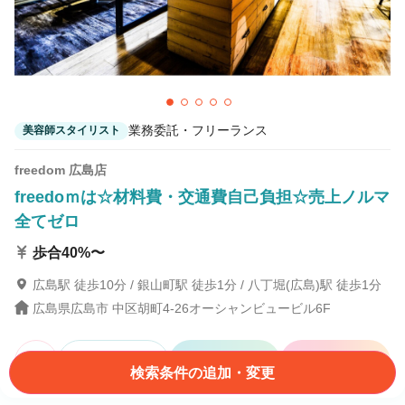
業務委託・フリーランス
美容師スタイリスト
freedom 広島店
freedoｍは☆材料費・交通費自己負担☆売上ノルマ
全てゼロ
歩合40%〜
広島駅 徒歩10分 / 銀山町駅 徒歩1分 / 八丁堀(広島)駅 徒歩1分
広島県広島市 中区胡町4-26オーシャンビュービル6F
詳細を見る
サロン見学
応募
検索条件の追加・変更