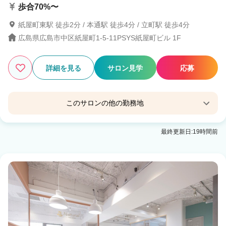
歩合70%〜
紙屋町東駅 徒歩2分 / 本通駅 徒歩4分 / 立町駅 徒歩4分
広島県広島市中区紙屋町1-5-11PSYS紙屋町ビル 1F
詳細を見る
サロン見学
応募
このサロンの他の勤務地
little 広島並木通り【リトル ヒロシマナミキドオ
最終更新日:19時間前
リ】
八丁堀(広島)駅 徒歩7分