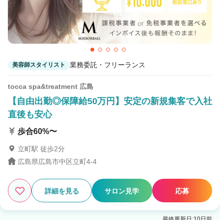
業務委託・フリーランス
美容師スタイリスト
tocca spa&treatment 広島
【自由出勤◎保障給50万円】安定の新規集客で入社
直後も安心
歩合60%〜
立町駅 徒歩2分
広島県広島市中区立町4-4
詳細を見る
サロン見学
応募
最終更新日:10日前