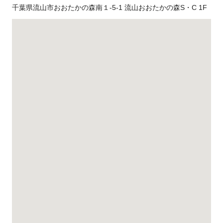
千葉県流山市おおたかの森南１-5-1 流山おおたかの森S・C 1F