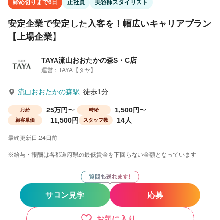
締め切りまで6日
正社員
美容師スタイリスト
安定企業で安定した入客を！幅広いキャリアプラン
【上場企業】
TAYA流山おおたかの森S・C店
運営：TAYA【タヤ】
流山おおたかの森駅
徒歩1分
25万円〜
1,500円〜
月給
時給
11,500円
14人
顧客単価
スタッフ数
最終更新日:24日前
※給与・報酬は各都道府県の最低賃金を下回らない金額となっています
サロン見学
応募
お気に入り