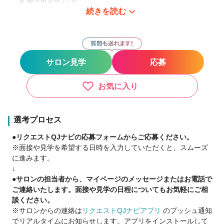
〇客層は男女比2：8
続きを読む
〇1日入客平均5～8名
～しっかりキャリアアップできる給与形態～
※スタイリスト1年目給与実績
基本給＋能率給＋諸手当＝月30.9万円
サロン見学
応募
※30代スタイリスト
基本給＋能率給＋諸手当＝月55.2万円
※40代店長
お気に入り
基本給＋能率給＋諸手当＝月85.4万円
選考プロセス
≪企業体で安心して働ける≫
●リクエストQJナビの応募フォームからご応募ください。
充実の福利厚生完備！
※面接や見学を希望する日時を入力していただくと、スムーズ
本部がスタッフを万全サポート！
に進みます。
『ホットライン』で、店舗内では言いづらい問題ごとも
↓
お気軽に相談くださいね。
●サロンの担当者から、マイページのメッセージまたはお電話で
ご連絡いたします。面接や見学の日程についてもお気軽にご相
談ください。
≪子育て世代に寄り添います≫
※サロンからの連絡は
リクエストQJナビアプリ
のプッシュ通知
〇産後復帰もあなたのペースでOK
でリアルタイムにお知らせします。アプリをインストールして
復帰後、時短勤務・準社員・フリーランス・パートなど