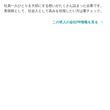
社員一人ひとりを大切にする想いがたくさん詰まった企業です。
美容師として、社会人として高みを目指したい方は要チェック。
この求人の会社PR情報を見る
サロン見学
応募
サロン見学
応募
お気に入り
その他の勤務地
TAYA CRYSTAL WORLDイクスピアリ店
舞浜駅
徒歩5分
TAYA千葉そごう店