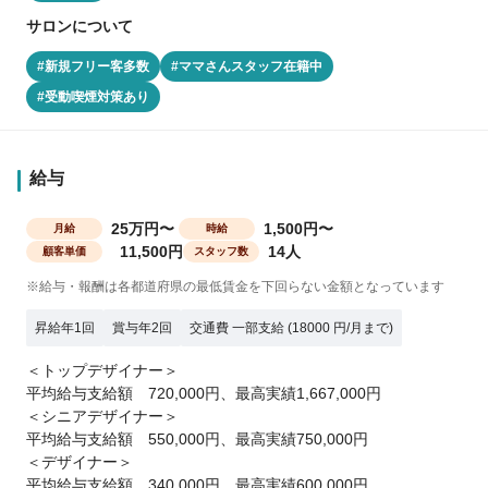
サロンについて
#新規フリー客多数
#ママさんスタッフ在籍中
#受動喫煙対策あり
給与
25万円〜
1,500円〜
月給
時給
11,500円
14人
顧客単価
スタッフ数
※給与・報酬は各都道府県の最低賃金を下回らない金額となっています
昇給年1回
賞与年2回
交通費 一部支給 (18000 円/月まで)
＜トップデザイナー＞
平均給与支給額 720,000円、最高実績1,667,000円
＜シニアデザイナー＞
平均給与支給額 550,000円、最高実績750,000円
＜デザイナー＞
平均給与支給額 340,000円、最高実績600,000円