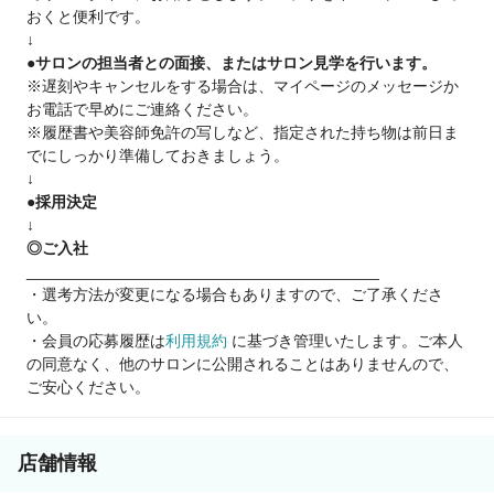
おくと便利です。
様々な働き方ができます！
↓
〇男性育休社員も在籍中！
●サロンの担当者との面接、またはサロン見学を行います。
店長クラスの男性スタッフも育休取得しています♪
※遅刻やキャンセルをする場合は、マイページのメッセージか
お電話で早めにご連絡ください。
※履歴書や美容師免許の写しなど、指定された持ち物は前日ま
≪幅広いキャリアプラン≫
でにしっかり準備しておきましょう。
役職／店長幹部候補
↓
独立支援・FCオーナー
●採用決定
フリーランス事業部
↓
ヘアメイク
◎ご入社
など、様々な道があるので年齢を重ねても
________________________________________
様々なフィールドで活躍できます！
・選考方法が変更になる場合もありますので、ご了承くださ
い。
・会員の応募履歴は
利用規約
に基づき管理いたします。ご本人
の同意なく、他のサロンに公開されることはありませんので、
ご安心ください。
店舗情報