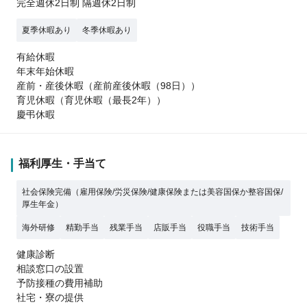
完全週休2日制 隔週休2日制
夏季休暇あり
冬季休暇あり
有給休暇
年末年始休暇
産前・産後休暇（産前産後休暇（98日））
育児休暇（育児休暇（最長2年））
慶弔休暇
福利厚生・手当て
社会保険完備（雇用保険/労災保険/健康保険または美容国保か整容国保/
厚生年金）
海外研修
精勤手当
残業手当
店販手当
役職手当
技術手当
健康診断
相談窓口の設置
予防接種の費用補助
社宅・寮の提供