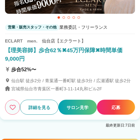
業務委託・フリーランス
営業・販売スタッフ・その他
ECLART men. 仙台店【エクラート】
【理美容師】歩合62％✖45万円保障✖時間単価
9,000円
歩合52%〜
仙台駅 徒歩2分 / 青葉通一番町駅 徒歩3分 / 広瀬通駅 徒歩2分
宮城県仙台市青葉区一番町3-11-14丸和ビル2F
詳細を見る
サロン見学
応募
最終更新日:7日前