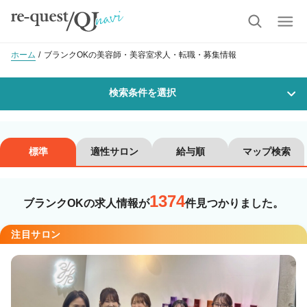
ホーム
ブランクOKの美容師・美容室求人・転職・募集情報
検索条件を選択
勤務地
標準
適性サロン
給与順
マップ検索
1374
沿線・駅を選択
市区町村を選択
ブランクOKの求人情報が
件見つかりました。
注目サロン
職種・
技能ランク
美容師スタイリスト
美容師アシスタント