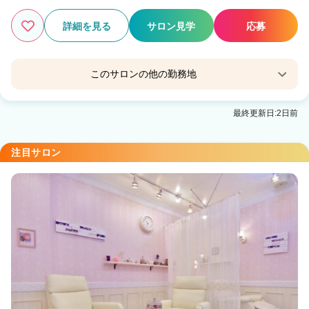
詳細を見る
サロン見学
応募
このサロンの他の勤務地
UNIX アリオ蘇我店
最終更新日:2日前
蘇我駅
UNIX モザイクモール港北店
注目サロン
センター北駅 徒歩1分
UNIX ららぽーと豊洲店
豊洲駅 徒歩3分
UNIX アリオ亀有店
亀有駅 徒歩6分
UNIX MARK IS みなとみらい店
みなとみらい駅 徒歩1分