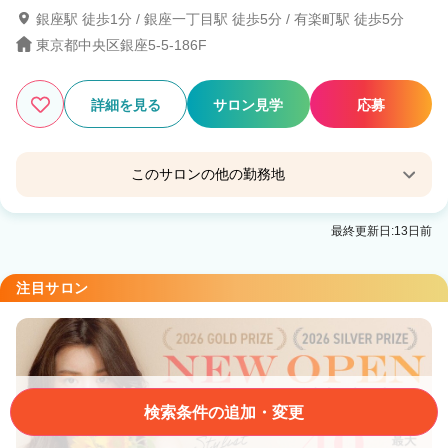
銀座駅 徒歩1分 / 銀座一丁目駅 徒歩5分 / 有楽町駅 徒歩5分
東京都中央区銀座5-5-186F
詳細を見る
サロン見学
応募
このサロンの他の勤務地
Cloe 中目黒
最終更新日:13日前
中目黒駅 徒歩5分
Cloe 門前仲町
注目サロン
門前仲町駅 徒歩1分
Cloe 武蔵小杉
武蔵小杉駅 徒歩3分
検索条件の追加・変更
Cloe 仙台
仙台駅 徒歩5分