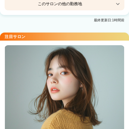
このサロンの他の勤務地
Agu hair wall 三ノ宮
最終更新日:1時間前
三ノ宮(ＪＲ)駅 徒歩3分
Agu hair scene元町
注目サロン
元町(ＪＲ)駅 徒歩3分
Agu hair marron梅田
梅田駅 徒歩5分
Agu hair lucie 豊田浄水店
浄水駅 徒歩1分
CODE.LINE三宮
三ノ宮(ＪＲ)駅 徒歩2分
Agu hair rich長住町店
名鉄岐阜駅 徒歩1分