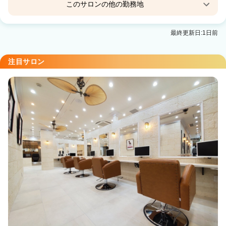
このサロンの他の勤務地
little 渋谷 【リトルシブヤ】
最終更新日:1日前
渋谷駅 徒歩5分
little 大宮 【リトルオオミヤ】
注目サロン
大宮(埼玉)駅 徒歩1分
little×RINNE 栄 【リトルリンネ】
栄(名古屋)駅 徒歩1分
little×aimer 仙台2号店 【リトルエメ】
仙台駅 徒歩3分
little 小倉 【リトルコクラ】
小倉(福岡)駅 徒歩2分
little×PORTO元町 【リトルポルトモトマチ】
元町(ＪＲ)駅 徒歩3分