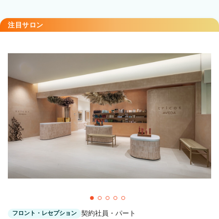
大船駅 徒歩3分
Raffune Yokohama【ラフューネ ヨコハマ】
注目サロン
横浜駅 徒歩3分
Tink 関内【ティンク】
関内駅 徒歩5分
Tink 天神【ティンク】
天神駅 徒歩5分
shanti 平岸店【シャンティ】
平岸(札幌市営)駅 徒歩5分
shanti 藤沢【シャンティー】
藤沢駅 徒歩4分
契約社員・パート
フロント・レセプション