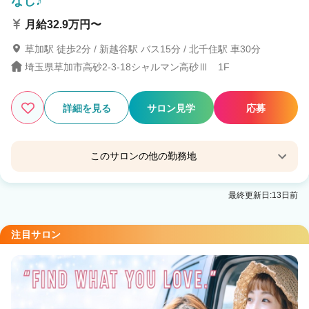
なし♪
月給32.9万円〜
草加駅 徒歩2分 / 新越谷駅 バス15分 / 北千住駅 車30分
埼玉県草加市高砂2-3-18シャルマン高砂Ⅲ 1F
詳細を見る
サロン見学
応募
このサロンの他の勤務地
Lashiku・Belle（ラシクベル）
最終更新日:13日前
草加駅 徒歩5分
注目サロン