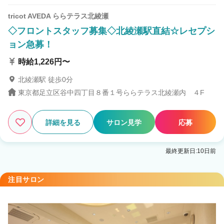
tricot AVEDA ららテラス北綾瀬
◇フロントスタッフ募集◇北綾瀬駅直結☆レセプシ
ョン急募！
時給1,226円〜
北綾瀬駅 徒歩0分
東京都足立区谷中四丁目８番１号ららテラス北綾瀬内 ４F
詳細を見る
サロン見学
応募
最終更新日:10日前
注目サロン