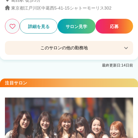
葛西駅 徒歩3分
東京都江戸川区中葛西5-41-15シャトーモーリス302
詳細を見る
サロン見学
応募
このサロンの他の勤務地
BUBBLES 久喜店
最終更新日:14日前
久喜駅 徒歩2分
BUBBLES みずほ台店
注目サロン
みずほ台駅 徒歩1分
miiro 長津田店
長津田駅 徒歩3分
Palette【パレット】伊勢原店
伊勢原駅 徒歩4分