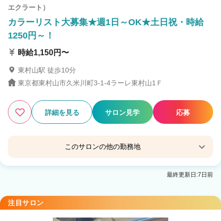
エクラート）
カラーリスト大募集★週1日～OK★土日祝・時給
1250円～！
時給1,150円〜
東村山駅 徒歩10分
東京都東村山市久米川町3-1-4ラーレ東村山1Ｆ
詳細を見る
サロン見学
応募
このサロンの他の勤務地
KAULA by ECLART 飯能店 （カウラバイエクラー
最終更新日:7日前
ト）
元加治駅 徒歩10分
注目サロン