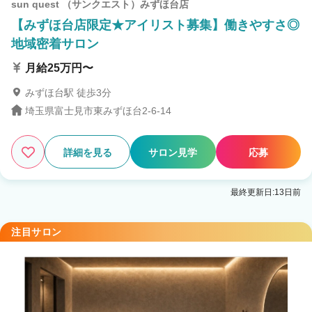
sun quest （サンクエスト）みずほ台店
【みずほ台店限定★アイリスト募集】働きやすさ◎
地域密着サロン
月給25万円〜
みずほ台駅 徒歩3分
埼玉県富士見市東みずほ台2-6-14
詳細を見る
サロン見学
応募
最終更新日:13日前
注目サロン