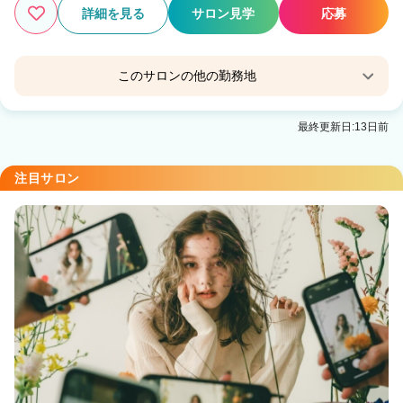
詳細を見る
サロン見学
応募
このサロンの他の勤務地
Tink 大船【ティンク】
最終更新日:13日前
大船駅 徒歩3分
Raffune Yokohama【ラフューネ ヨコハマ】
注目サロン
横浜駅 徒歩3分
Tink 関内【ティンク】
関内駅 徒歩5分
Tink 天神【ティンク】
天神駅 徒歩5分
shanti 平岸店【シャンティ】
平岸(札幌市営)駅 徒歩5分