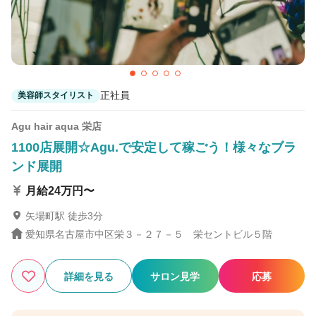
shanti 藤沢【シャンティー】
藤沢駅 徒歩4分
正社員
美容師スタイリスト
Agu hair aqua 栄店
1100店展開☆Agu.で安定して稼ごう！様々なブラ
ンド展開
月給24万円〜
矢場町駅 徒歩3分
愛知県名古屋市中区栄３－２７－５ 栄セントビル５階
詳細を見る
サロン見学
応募