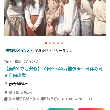
【完全個室サロン】Qant北千住店【クアンタ】
北千住駅 徒歩4分
ally 新百合ヶ丘店
新百合ケ丘駅 徒歩1分
業務委託・フリーランス
美容師スタイリスト
Tink 横浜【ティンク】
【顧客0でも安心】10日休×40万補償★土日休み可
★自由出勤
歩合60%〜
横浜駅 徒歩3分
神奈川県横浜市神奈川区鶴屋町2-10-1MINDANビル１F