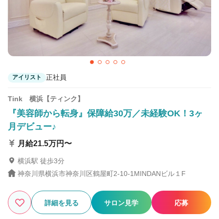
UNIX ららぽーと新三郷店
新三郷駅 徒歩1分
正社員
アイリスト
Tink 横浜【ティンク】
『美容師から転身』保障給30万／未経験OK！3ヶ
月デビュー♪
月給21.5万円〜
横浜駅 徒歩3分
神奈川県横浜市神奈川区鶴屋町2-10-1MINDANビル１F
詳細を見る
サロン見学
応募