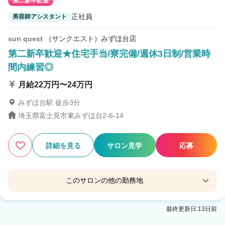
第二新卒歓迎
正社員
美容師アシスタント
sun quest （サンクエスト）みずほ台店
第二新卒歓迎★住宅手当/寮完備/週休3日制/営業時
間内練習◎
月給22万円〜24万円
みずほ台駅 徒歩3分
埼玉県富士見市東みずほ台2-6-14
詳細を見る
サロン見学
応募
このサロンの他の勤務地
sun quest （サンクエスト）東武練馬店
最終更新日:13日前
東武練馬駅 徒歩1分