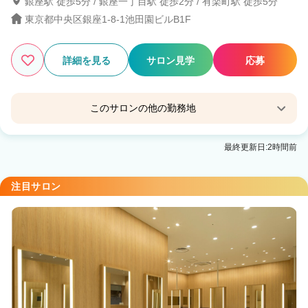
銀座駅 徒歩5分 / 銀座一丁目駅 徒歩2分 / 有楽町駅 徒歩5分
1374
東京都中央区銀座1-8-1池田園ビルB1F
この条件の求人数
件
検索する
詳細を見る
サロン見学
応募
このサロンの他の勤務地
KANOI EBISU パーソナルカラー 顔タイプ 骨格診
最終更新日:2時間前
断
恵比寿駅 徒歩2分
注目サロン