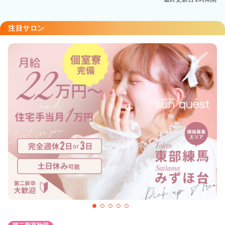
博多口店
博多駅 徒歩3分
注目サロン
Eleanor spa&treatment博多店
博多駅 徒歩7分
Eleanor spa&treatment博多ANNEX
博多駅 徒歩2分
oto
大通駅 徒歩1分
Luana hair & treatment
大阪難波駅 徒歩3分
【完全個室サロン】tocca hair&treatment所沢店
所沢駅 徒歩3分