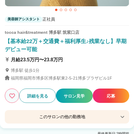
正社員
美容師アシスタント
tocca hair&treatment 博多駅 筑紫口店
【基本給22万＋交通費＋福利厚生♪残業なし】早期
デビュー可能
月給23.5万円〜23.8万円
博多駅 徒歩1分
福岡県福岡市博多区博多駅東2-5-21博多プラザビル1F
詳細を見る
サロン見学
応募
このサロンの他の勤務地
【完全個室サロン】tocca hair&treatment 博多駅
最終更新日:2時間前