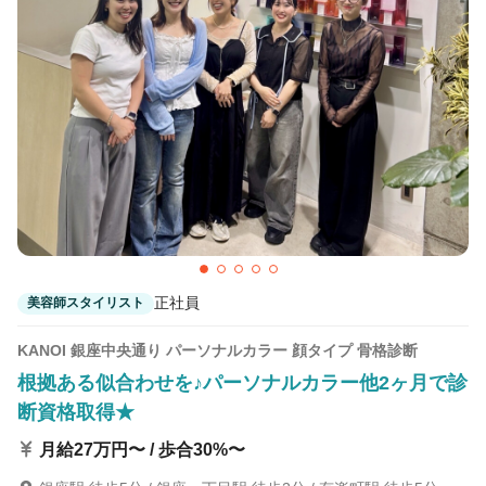
カラーリスト
フロント・レセプション
ヘアメイク・美容部員
アイリスト
ネイリスト
エステティシャン
講師・インストラクター
営業・販売スタッフ・その他
雇用形態
正社員
契約社員・パート
正社員
美容師スタイリスト
業務委託・フリーランス
紹介・派遣
KANOI 銀座中央通り パーソナルカラー 顔タイプ 骨格診断
詳細条件
根拠ある似合わせを♪パーソナルカラー他2ヶ月で診
断資格取得★
ブランクOK
詳細条件を変更
月給27万円〜 / 歩合30%〜