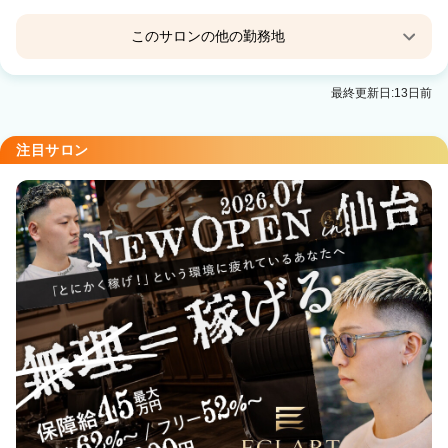
このサロンの他の勤務地
Tink 大船【ティンク】
最終更新日:13日前
大船駅 徒歩3分
Tink 関内【ティンク】
注目サロン
関内駅 徒歩5分
Tink センター南【ティンク】
センター南駅 徒歩4分
Tink 港南台【ティンク】
港南台駅 徒歩5分
Tink 藤沢【ティンク】
藤沢駅 徒歩4分
Tink 横須賀中央【ティンク】
横須賀中央駅 徒歩1分