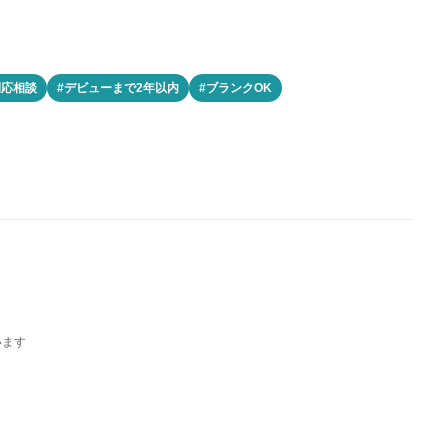
間応相談
#デビューまで2年以内
#ブランクOK
います