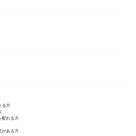
きる方
方
を配れる方
意がある方