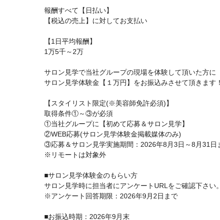
報酬すべて【日払い】
【税込の売上】に対してお支払い
【1日平均報酬】
1万5千～2万
サロン見学で当社グループの現場を体験して頂いた方に
サロン見学体験金【１万円】をお振込みさせて頂きます
【スタイリスト限定(※美容師免許必須)】
取得条件①～③が必須
①当社グループに【初めて応募＆サロン見学】
②WEB応募(サロン見学体験金掲載媒体のみ)
③応募＆サロン見学実施期間：2026年8月3日～8月31日
※リモートは対象外
■サロン見学体験金のもらい方
サロン見学時に担当者にアンケートURLをご確認下さい
※アンケート回答期限：2026年9月2日まで
■お振込時期：2026年9月末