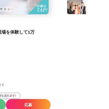
現場を体験して1万
ます
応募