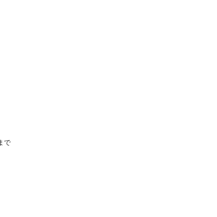
！
まで
。