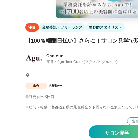
注目
業務委託・フリーランス
美容師スタイリスト
【100％報酬日払い】さらに！サロン見学で
Chaleur
運営：Agu. hair Group(アグ ヘア グループ)
55%〜
歩合
最終更新日:3日前
※給与・報酬は各都道府県の最低賃金を下回らない金額となってい
サロン見学