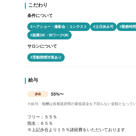
こだわり
条件について
#ヘアショー・撮影会・コンテスト
#土日休み可
#勤務時
#副業OK・WワークOK
サロンについて
#受動喫煙対策あり
給与
55%〜
歩合
※給与・報酬は各都道府県の最低賃金を下回らない金額となって
フリー：５５％
指名：６５％
※上記歩合より１５％諸経費をいただいております