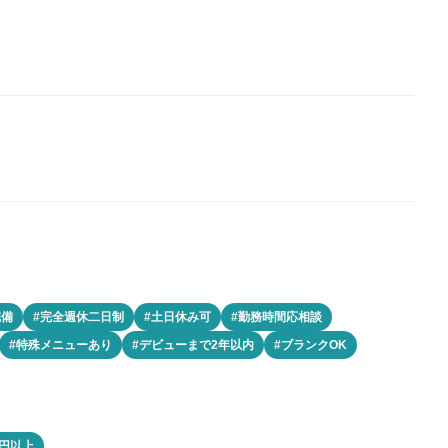
完備
#完全週休二日制
#土日休み可
#勤務時間応相談
#特殊メニューあり
#デビューまで2年以内
#ブランクOK
0円以上