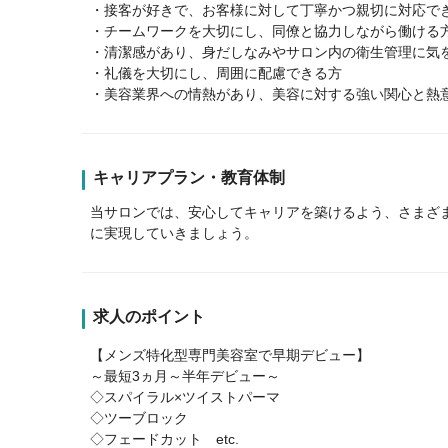
・接客が好きで、お客様に対して丁寧かつ親切に対応で
・チームワークを大切にし、同僚と協力しながら働ける
・清潔感があり、身だしなみやサロン内の衛生管理に気
・礼儀を大切にし、周囲に配慮できる方
・美容業界への情熱があり、美容に対する強い関心と熱
キャリアプラン・教育体制
当サロンでは、安心してキャリアを築けるよう、さまざ
に実現していきましょう。
求人のポイント
【メンズ特化型専門美容室で早期デビュー】
～最短3ヵ月～半年デビュー～
◇スパイラル×ツイストパーマ
◇ツーブロック
◇フェードカット etc.