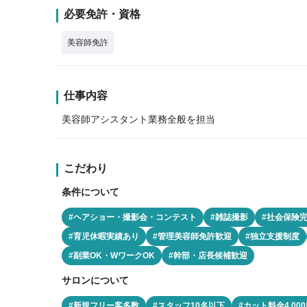
必要免許・資格
美容師免許
仕事内容
美容師アシスタント業務全般を担当
こだわり
条件について
#ヘアショー・撮影会・コンテスト
#雑誌撮影
#社会保険
#育児休暇実績あり
#管理美容師免許歓迎
#独立支援制度
#副業OK・WワークOK
#幹部・店長候補歓迎
サロンについて
#新規フリー客多数
#スタッフ10名以下
#カット料金4,00