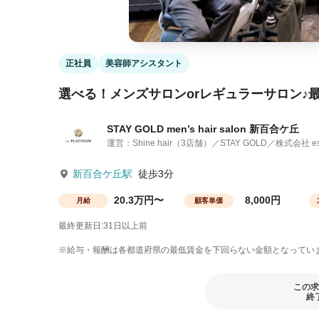
正社員
美容師アシスタント
選べる！メンズサロンorレギュラーサロン♪
STAY GOLD men’s hair salon 新百合ケ丘
運営：Shine hair（3店舗）／STAY GOLD／株式会社 es
新百合ケ丘駅
徒歩3分
20.3万円〜
8,000円
月給
顧客単価
最終更新日:31日以上前
※給与・報酬は各都道府県の最低賃金を下回らない金額となってい
この求
終