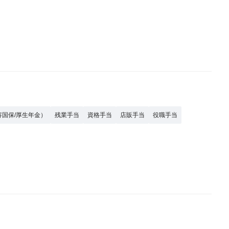
容国保/厚生年金）
残業手当
資格手当
店販手当
役職手当