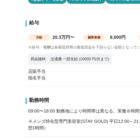
給与
20.3万円〜
8,000円
月給
顧客単価
※給与・報酬は各都道府県の最低賃金を下回らない金額となって
昇給随時
交通費 一部支給 (10000 円/月まで)
店販手当
指名手当
勤務時間
09:00〜18:00 勤務地により時間帯は異なる。実働８時間
※メンズ特化型専門美容室(STAY GOLD) 平日12:00～2
憩1時間）