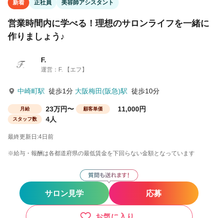
新着
正社員
美容師アシスタント
営業時間内に学べる！理想のサロンライフを一緒に
作りましょう♪
F.
運営：F. 【エフ】
中崎町駅
徒歩1分
大阪梅田(阪急)駅
徒歩10分
23万円〜
11,000円
月給
顧客単価
4人
スタッフ数
最終更新日:4日前
※給与・報酬は各都道府県の最低賃金を下回らない金額となっています
サロン見学
応募
お気に入り