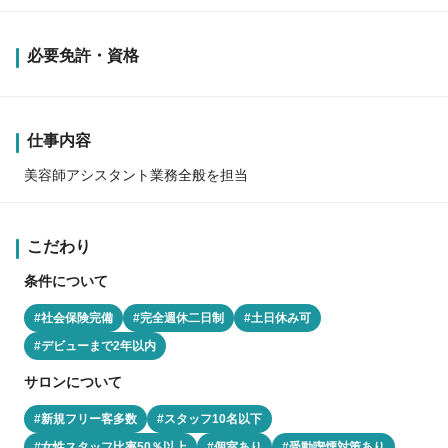
必要免許・資格
仕事内容
美容師アシスタント業務全般を担当
こだわり
条件について
#社会保険完備
#完全週休二日制
#土日休み可
#デビューまで2年以内
サロンについて
#新規フリー客多数
#スタッフ10名以下
#女性スタッフ比率50％以上
#個室あり
#受動喫煙対策あり