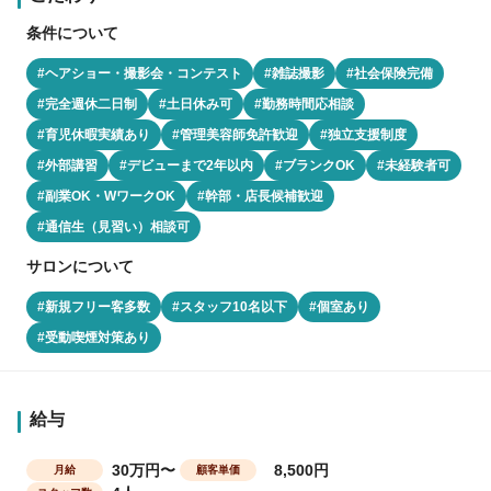
条件について
#ヘアショー・撮影会・コンテスト
#雑誌撮影
#社会保険完備
#完全週休二日制
#土日休み可
#勤務時間応相談
#育児休暇実績あり
#管理美容師免許歓迎
#独立支援制度
#外部講習
#デビューまで2年以内
#ブランクOK
#未経験者可
#副業OK・WワークOK
#幹部・店長候補歓迎
#通信生（見習い）相談可
サロンについて
#新規フリー客多数
#スタッフ10名以下
#個室あり
#受動喫煙対策あり
給与
30万円〜
8,500円
月給
顧客単価