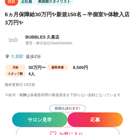
注目
正社員
美容師スタイリスト
6ヵ月保障給30万円✨新規150名～半個室✨体験入店
3万円✨
BUBBLES 久喜店
運営：株式会社OasisGarden
久喜駅
徒歩2分
30万円〜
8,500円
月給
顧客単価
4人
スタッフ数
最終更新日:14日前
※給与・報酬は各都道府県の最低賃金を下回らない金額となっています
サロン見学
応募
お気に入り