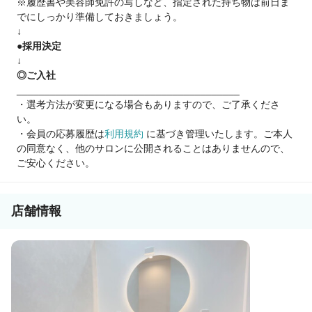
※履歴書や美容師免許の写しなど、指定された持ち物は前日ま
でにしっかり準備しておきましょう。
✅雇用形態
↓
ライフスタイルに合わせて働き方選べます。
●採用決定
正社員／パート／業務委託
↓
◎ご入社
〇スタッフ定着率 96.7％
________________________________________
〇某大手集客サイト
・選考方法が変更になる場合もありますので、ご了承くださ
「注目サロン」「Silver Prize」ほか受賞
い。
〇関東 39店舗展開
・会員の応募履歴は
利用規約
に基づき管理いたします。ご本人
〇半個室（全体の約7割）
の同意なく、他のサロンに公開されることはありませんので、
〇体験入店あり（3万円支給）
ご安心ください。
〇男性育休取得実績あり
📊 実績例
店舗情報
◆ 若手にもチャンス！
※デビュー初月
入客数：120名／客単価：6,500円
売上：80万円 → 月収35万円
◆ 自分史上最高売上に挑戦！
入客数：250名／客単価：7,000円