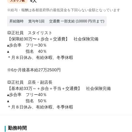
4人
スタッフ数
※給与・報酬は各都道府県の最低賃金を下回らない金額となっています
昇給随時
賞与年1回
交通費 一部支給 (10000 円/月まで)
🔳正社員 スタイリスト
【保障給30万〜＋歩合＋交通費】 社会保険完備
▴歩合率 フリー30％
▴ 指名 40％
＊月８日休み、有給休暇、冬季休暇
※6か月後基本給27万2500円
🔳正社員 店長・副店長
【基本給33万～＋歩合＋手当＋交通費】 社会保険完備
▴歩合率 フリー40％
▴ 指名 50％
＊月８日休み、有給休暇、冬季休暇
勤務時間