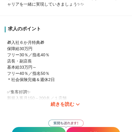
ャリアを一緒に実現していきましょう✨✨
求人のポイント
🎁入社６か月特典🎁
保障給30万円
フリー30％／指名40％
店長・副店長
基本給33万円～
フリー40％／指名50％
＊社会保険完備＆週休2日
✅集客好調✨
新規入客月150～200名／１店舗
続きを読む
基本マンツーマン接客
掛け持ちOK
１日入客6～8名
＊店舗により
アシスタントも在籍