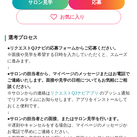
サロン見学
応募
半個室完備
✅さまざまなサロンブランド×価格帯
お気に入り
通いやすい中価格帯サロンから、
高単価サロンまで幅広く展開中。
サロンを選べます。
選考プロセス
・しっかり稼ぎたい方
●リクエストQJナビの応募フォームからご応募ください。
・ワークライフバランスを大切にしたい方
※面接や見学を希望する日時を入力していただくと、スムーズ
どちらにも働きやすい環境です。
に進みます。
↓
✅入社後も安心して働ける手厚いサポート
●サロンの担当者から、マイページのメッセージまたはお電話で
・定期的な面談でフォロー◎
ご連絡いたします。面接や見学の日程についてもお気軽にご相
・サロンでの悩み、働き方の相談など
談ください。
人事担当 × 現場統括マネージャーの
※サロンからの連絡は
リクエストQJナビアプリ
のプッシュ通知
Wサポート体制で、いつでも相談可能です。
でリアルタイムにお知らせします。アプリをインストールして
おくと便利です。
✅続々サロン展開中！チャンスが豊富
↓
新店ペースは年2～3店舗
●サロンの担当者との面接、またはサロン見学を行います。
店長／統括マネージャー／FCオーナー／講師／時短勤務など
※遅刻やキャンセルをする場合は、マイページのメッセージか
「その先」のキャリアが選べます。
お電話で早めにご連絡ください。
美容師 × 講師 などの掛け持ちもOK