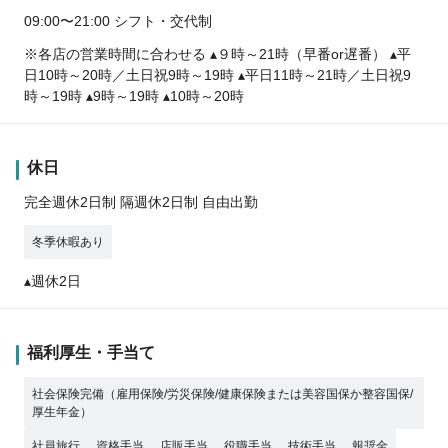
09:00〜21:00 シフト・交代制
※各店の営業時間に合わせる ▴９時～21時（早番or遅番） ▴平
日10時～20時／土日祝9時～19時 ▴平日11時～21時／土日祝9
時～19時 ▴9時～19時 ▴10時～20時
休日
完全週休2日制 隔週休2日制 自由出勤
冬季休暇あり
▴週休2日
福利厚生・手当て
社会保険完備（雇用保険/労災保険/健康保険または美容国保か整容国保/
厚生年金）
社員旅行
資格手当
店販手当
役職手当
技術手当
報奨金