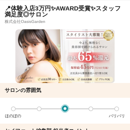
📍体験入店3万円✨AWARD受賞✨スタッフ
満足度◎サロン
株式会社OasisGarden
サロンの雰囲気
ほのぼの
バリバリ