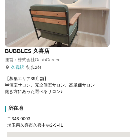
売上：180万円 → 月収80万円
◆ 仕事とプライベートを両立！
入客数：70名／客単価：7,000円
売上：50万円 → 月収23万円
※週4日勤務 × 実働6時間
BUBBLES 久喜店
運営：株式会社OasisGarden
久喜駅
徒歩2分
【募集エリア39店舗】
半個室サロン、完全個室サロン、高単価サロン
働き方にあった選べるサロン♪
所在地
〒346-0003
埼玉県久喜市久喜中央2-9-41