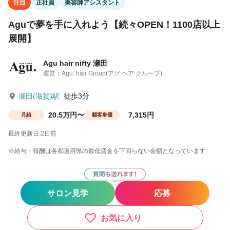
注目
正社員
美容師アシスタント
Aguで夢を手に入れよう【続々OPEN！1100店以上
展開】
Agu hair nifty 瀬田
運営：Agu. hair Group(アグ ヘア グループ)
瀬田(滋賀)駅
徒歩3分
20.5万円〜
7,315円
月給
顧客単価
最終更新日:2日前
※給与・報酬は各都道府県の最低賃金を下回らない金額となっています
サロン見学
応募
お気に入り