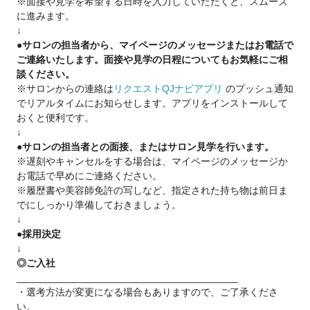
※面接や見学を希望する日時を入力していただくと、スムーズ
・美容師をしながらも夢を実現したい♪
に進みます。
・17時退社で夕方から友達と遊びたい♪
↓
などなど
●サロンの担当者から、マイページのメッセージまたはお電話で
ご連絡いたします。面接や見学の日程についてもお気軽にご相
■《スタイリストデビューした後は》■
談ください。
・歩合率55％～65％
※サロンからの連絡は
リクエストQJナビアプリ
のプッシュ通知
・報酬は嬉しい【日払い】
でリアルタイムにお知らせします。アプリをインストールして
・Agu.では副業・WワークもOK!!
おくと便利です。
・フランチャイズ制度
↓
・Agu.独自の確定申告システムを使えます。
●サロンの担当者との面接、またはサロン見学を行います。
困った時には税理士サポートを受けられます！
※遅刻やキャンセルをする場合は、マイページのメッセージか
お電話で早めにご連絡ください。
■《フリーランス(業務委託)は不安という方へ》■
※履歴書や美容師免許の写しなど、指定された持ち物は前日ま
14年で1100店舗以上拡大をさせて頂いているのは
でにしっかり準備しておきましょう。
↓
・新規集客力(お客様からの信頼)
●採用決定
・働きやすさ(4700名以上の美容師さんからの信頼)
↓
がAgu.にはあるからです。
◎ご入社
Agu.は今までの実績があるのでご安心下さい。
________________________________________
・選考方法が変更になる場合もありますので、ご了承くださ
ご興味を少しでも持って頂けましたら、
い。
ご応募下さい。