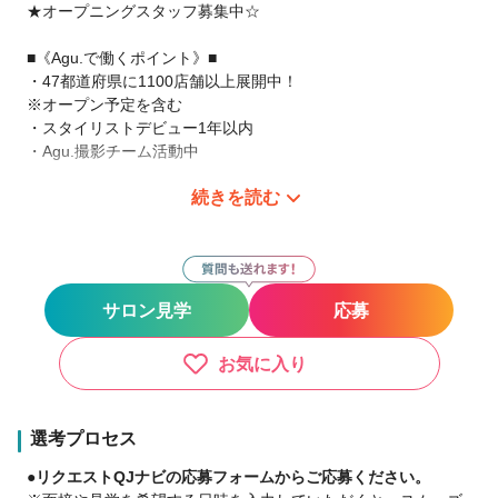
★オープニングスタッフ募集中☆
■《Agu.で働くポイント》■
・47都道府県に1100店舗以上展開中！
※オープン予定を含む
・スタイリストデビュー1年以内
・Agu.撮影チーム活動中
続きを読む
サロン見学だけでというのでもOKです。
まずは、ご連絡下さい。
現在、日本全国（47都道府県）にAgu.は展開中です。
あなたの働きたい場所で、やりたい働き方を!
サロン見学
応募
【○○したい！がAgu.ならできます！！】
●バリバリ派
・都会で美容師として活躍したい！
お気に入り
・地元に帰って美容師として活躍したい！
●家庭重視派
・子供を保育園などに預けている間だけ働きたい♪
選考プロセス
・17時までは美容師、17時から主婦・主夫♪
●リクエストQJナビの応募フォームからご応募ください。
●ゆったり派