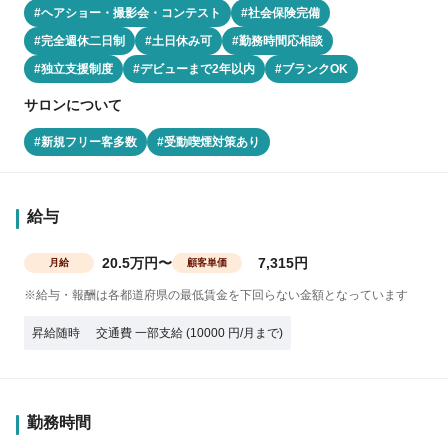
#ヘアショー・撮影会・コンテスト
#社会保険完備
#完全週休二日制
#土日休み可
#勤務時間応相談
#独立支援制度
#デビューまで2年以内
#ブランクOK
サロンについて
#新規フリー客多数
#受動喫煙対策あり
給与
20.5万円〜
7,315円
月給
顧客単価
※給与・報酬は各都道府県の最低賃金を下回らない金額となっています
昇給随時
交通費 一部支給 (10000 円/月まで)
勤務時間