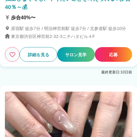
40％～💰
歩合40%〜
原宿駅 徒歩7分 / 明治神宮前駅 徒歩7分 / 北参道駅 徒歩10分
東京都渋谷区神宮前2-32-3ニチハタビル４F
詳細を見る
サロン見学
応募
最終更新日:10日前