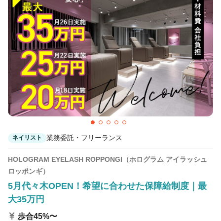
カラーリスト
フロント・レセプション
ヘアメイク・美容部員
アイリスト
ネイリスト
エステティシャン
講師・インストラクター
営業・販売スタッフ・その他
雇用形態
正社員
契約社員・パート
業務委託・フリーランス
ネイリスト
業務委託・フリーランス
紹介・派遣
HOLOGRAM EYELASH ROPPONGI（ホログラム アイラッシュ
詳細条件
ロッポンギ）
5月代々木OPEN！希望に合わせた保障給制度｜最
大35万円
詳細条件を変更
歩合45%〜