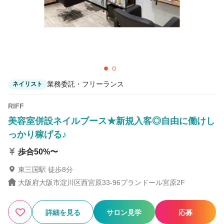
完全個室 Kalon by Zina 柏の葉キャンパス eyelash
& nail
柏の葉キャンパス駅 徒歩15分
Zina 熊本 eyelash & nail
通町筋駅 徒歩1分
業務委託・フリーランス
ネイリスト
RIFF
美容室併設ネイルブース★新規入客◎自由に働けし
っかり稼げる♪
歩合50%〜
東三国駅 徒歩8分
大阪府大阪市淀川区西宮原33-96プランドール宮原2F
詳細を見る
サロン見学
応募