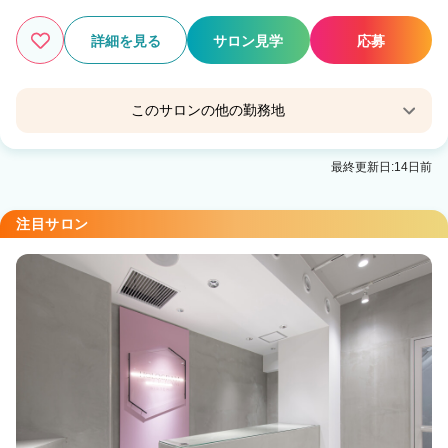
詳細を見る
サロン見学
応募
このサロンの他の勤務地
Tink 大船【ティンク】
最終更新日:14日前
大船駅 徒歩3分
Tink 関内【ティンク】
注目サロン
関内駅 徒歩5分
Tink 天神【ティンク】
天神駅 徒歩5分
Tink センター南【ティンク】
センター南駅 徒歩4分
Tink 港南台【ティンク】
港南台駅 徒歩5分