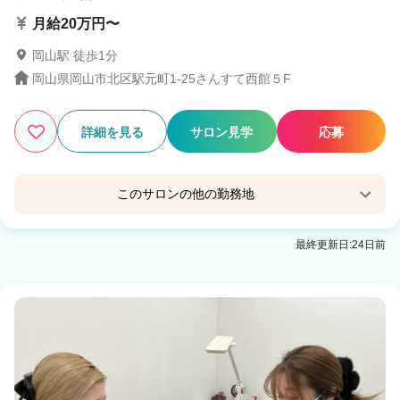
月給20万円〜
岡山駅 徒歩1分
岡山県岡山市北区駅元町1-25さんすて西館５F
詳細を見る
サロン見学
応募
このサロンの他の勤務地
Hair Studio The edge 木津店
最終更新日:24日前
Terrace AVEDA エキスポシティ店
万博記念公園(大阪)駅 徒歩2分
Hair Studio The edge 松井山手店
松井山手駅 徒歩3分