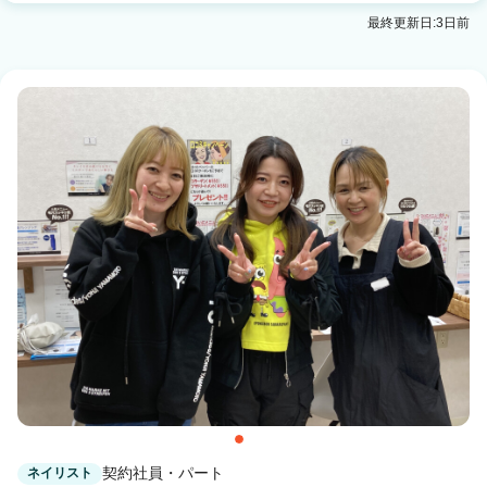
Zina 勝どき eyelash & nail
最終更新日:3日前
勝どき駅 徒歩1分
Zina 船橋北口 eyelash & nail
船橋駅 徒歩4分
Zina 千葉 eyelash & nail
千葉駅 徒歩4分
Zina 流山おおたかの森 eyelash & nail
流山おおたかの森駅 徒歩2分
完全個室 Kalon by Zina 柏の葉キャンパス eyelash
& nail
柏の葉キャンパス駅 徒歩15分
Zina 熊本 eyelash & nail
通町筋駅 徒歩1分
契約社員・パート
ネイリスト