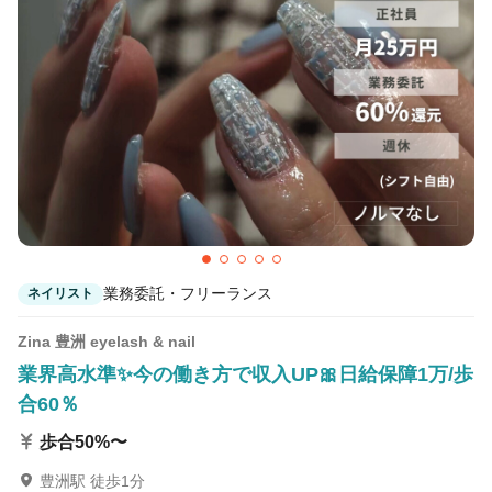
業務委託・フリーランス
ネイリスト
Zina 豊洲 eyelash & nail
業界高水準✨今の働き方で収入UP🎀日給保障1万/歩
合60％
歩合50%〜
豊洲駅 徒歩1分