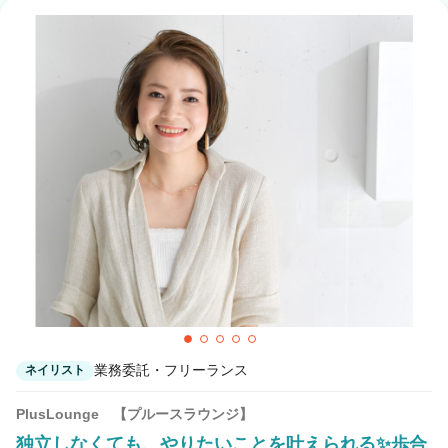
Luce eyelash & nail 川崎
川崎駅 徒歩4分
olelo eyelash & nail 国立
国立駅 徒歩2分
elto eyelash & nail 京都烏丸
烏丸駅 徒歩2分
noce eyelash & nail 秋田
秋田駅 徒歩5分
tiffa nail 栄
栄(名古屋)駅 徒歩2分
業務委託・フリーランス
ネイリスト
PlusLounge 【プルースラウンジ】
独立しなくても、やりたいことを叶えられる✨歩合