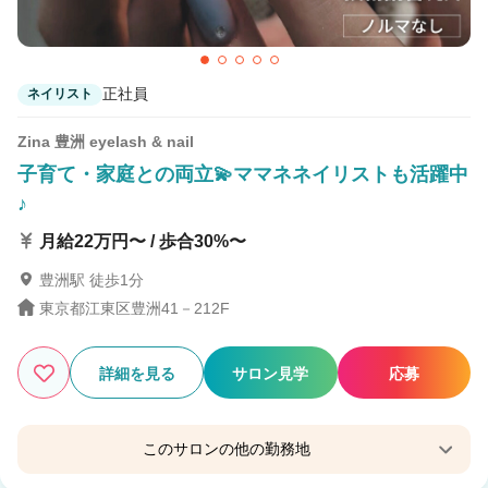
正社員
ネイリスト
Zina 豊洲 eyelash & nail
子育て・家庭との両立💫ママネネイリストも活躍中
♪
月給22万円〜 / 歩合30%〜
豊洲駅 徒歩1分
東京都江東区豊洲41－212F
詳細を見る
サロン見学
応募
このサロンの他の勤務地