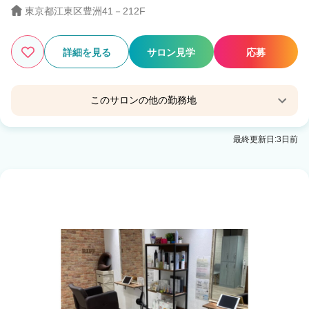
東京都江東区豊洲41－212F
詳細を見る
サロン見学
応募
このサロンの他の勤務地
Zina 勝どき eyelash & nail
最終更新日:3日前
勝どき駅 徒歩1分
Zina 船橋北口 eyelash & nail
船橋駅 徒歩4分
Zina 千葉 eyelash & nail
千葉駅 徒歩4分
Zina 流山おおたかの森 eyelash & nail
流山おおたかの森駅 徒歩2分