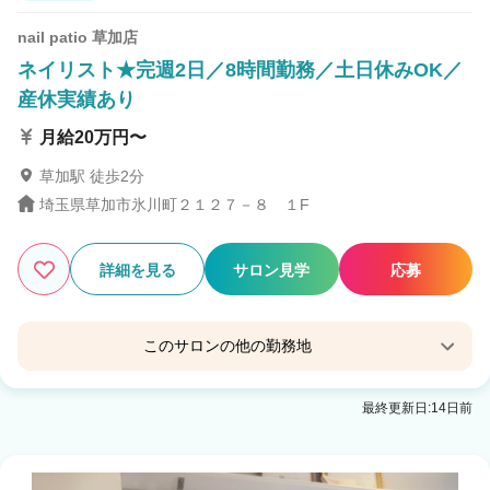
nail patio 草加店
ネイリスト★完週2日／8時間勤務／土日休みOK／
産休実績あり
月給20万円〜
草加駅 徒歩2分
埼玉県草加市氷川町２１２７－８ １F
詳細を見る
サロン見学
応募
このサロンの他の勤務地
nail patio 浦和店
最終更新日:14日前
浦和駅 徒歩3分