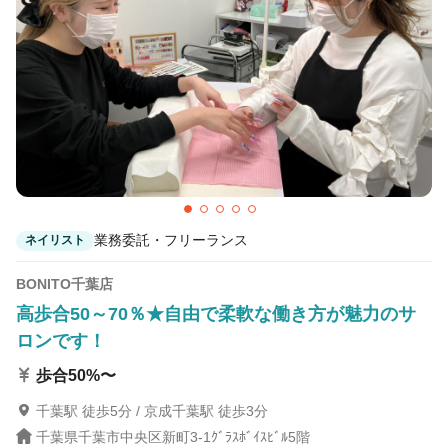
Hair Studio The edge 新三田店
ウッディタウン中央駅 徒歩1分
ELK KITAYAMA（エルク北山）
北山(京都)駅 徒歩5分
Natural Hair JOY
池田(大阪)駅 徒歩3分
業務委託・フリーランス
ネイリスト
BONITO千葉店
高歩合50～70％★自由で柔軟な働き方が魅力のサ
ロンです！
歩合50%〜
千葉駅 徒歩5分 / 京成千葉駅 徒歩3分
千葉県千葉市中央区新町3-1ｸﾞﾗｽﾎﾞｲｽﾋﾞﾙ5階