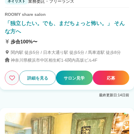
業務委託・フリーランス
ネイリスト
ROOMY share salon
「独立したい。でも、まだちょっと怖い。」 そん
な方へ
歩合100%〜
関内駅 徒歩5分 / 日本大通り駅 徒歩5分 / 馬車道駅 徒歩8分
神奈川県横浜市中区相生町1-6関内高坂ビル4F
詳細を見る
サロン見学
応募
最終更新日:14日前