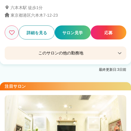
六本木駅 徒歩1分
22
この条件の求人数
件
東京都港区六本木7-12-23
検索する
詳細を見る
サロン見学
応募
このサロンの他の勤務地
HOLOGRAM EYELASH EBISU
最終更新日:3日前
恵比寿駅 徒歩1分
HOLOGRAM SISTER（ホログラムシスター）
注目サロン
六本木駅 徒歩1分
HOLOGRAM NAIL代々木
代々木駅 徒歩1分