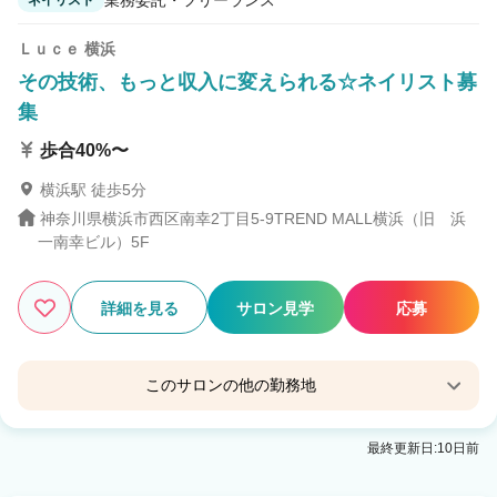
ネイリスト
Ｌｕｃｅ 横浜
その技術、もっと収入に変えられる☆ネイリスト募
集
歩合40%〜
横浜駅 徒歩5分
神奈川県横浜市西区南幸2丁目5-9TREND MALL横浜（旧 浜
一南幸ビル）5F
詳細を見る
サロン見学
応募
このサロンの他の勤務地
Tiffa eyelash & nail 武蔵小杉
最終更新日:10日前
武蔵小杉駅 徒歩6分