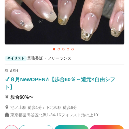
業務委託・フリーランス
ネイリスト
SLASH
💅８月NewOPEN⭐【歩合60％～還元×自由シフ
ト】
歩合60%〜
池ノ上駅 徒歩1分 / 下北沢駅 徒歩6分
東京都世田谷区北沢1-34-16フォレスト池の上101