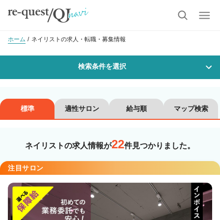
ホーム
ネイリストの求人・転職・募集情報
検索条件を選択
勤務地
標準
適性サロン
給与順
マップ検索
22
沿線・駅を選択
市区町村を選択
ネイリストの求人情報が
件見つかりました。
注目サロン
職種・
技能ランク
美容師スタイリスト
美容師アシスタント