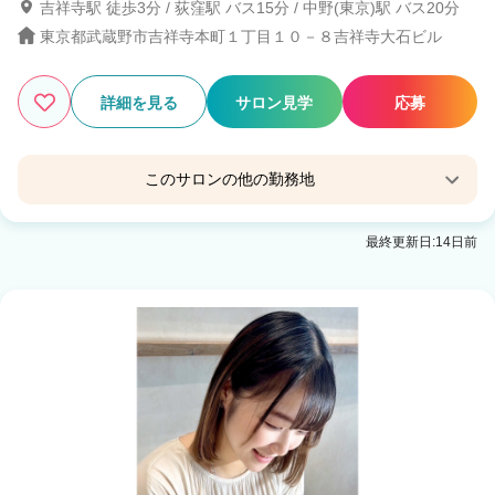
吉祥寺駅 徒歩3分 / 荻窪駅 バス15分 / 中野(東京)駅 バス20分
東京都武蔵野市吉祥寺本町１丁目１０－８吉祥寺大石ビル
詳細を見る
サロン見学
応募
このサロンの他の勤務地
Flor＿上大岡 /フロール＿カミオオオカ
最終更新日:14日前
上大岡駅 徒歩3分