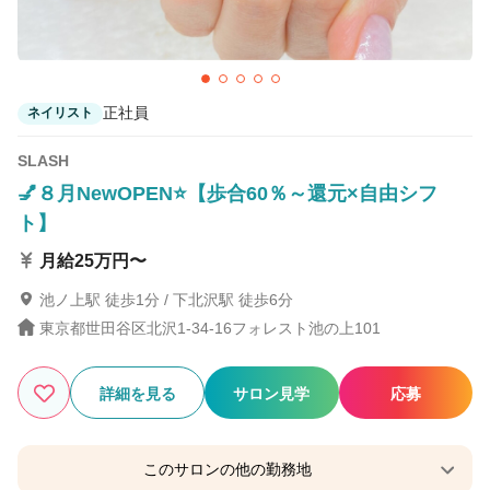
正社員
ネイリスト
SLASH
💅８月NewOPEN⭐【歩合60％～還元×自由シフ
ト】
月給25万円〜
池ノ上駅 徒歩1分 / 下北沢駅 徒歩6分
東京都世田谷区北沢1-34-16フォレスト池の上101
詳細を見る
サロン見学
応募
このサロンの他の勤務地