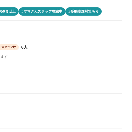
50％以上
#ママさんスタッフ在籍中
#受動喫煙対策あり
6人
スタッフ数
います