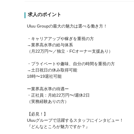
求人のポイント
Uluu Groupの最大の魅力は選べる働き方！
・キャリアアップや稼ぎを重視の方
→業界高水準の給与体系
（月22万円〜／独立・FCオーナー支援あり）
・プライベートや趣味、自分の時間を重視の方
→土日祝日の休み取得可能
18時〜19退社可能
ー業界高水準の待遇ー
・正社員：月給22万円〜/週休2日
（実務経験ありの方）
【必見！】
Uluuグループで活躍するスタッフにインタビュー！
『どんなところが魅力ですか？』