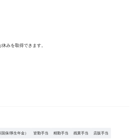
お休みを取得できます。
容国保/厚生年金）
皆勤手当
精勤手当
残業手当
店販手当