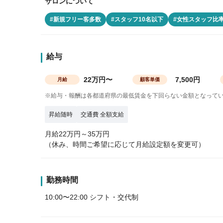
サロンについて
#新規フリー客多数
#スタッフ10名以下
#女性スタッフ比率
給与
22万円〜
7,500円
月給
顧客単価
※給与・報酬は各都道府県の最低賃金を下回らない金額となって
昇給随時
交通費 全額支給
月給22万円～35万円
（休み、時間ご希望に応じて月給設定額を変更可）
勤務時間
10:00〜22:00 シフト・交代制