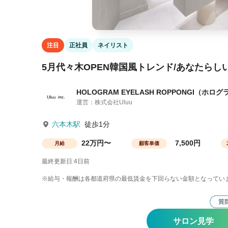
注目
正社員
ネイリスト
5月代々木OPEN韓国風トレンド/あなたらし
HOLOGRAM EYELASH ROPPONGI（ホ
運営：株式会社Uluu
六本木駅
徒歩1分
22万円〜
7,500円
月給
顧客単価
最終更新日:4日前
※給与・報酬は各都道府県の最低賃金を下回らない金額となってい
サロン見学