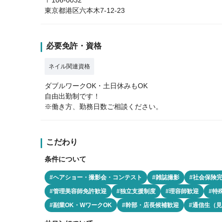
東京都港区六本木7-12-23
必要免許・資格
ネイル関連資格
ダブルワークOK・土日休みもOK
自由出勤制です！
※働き方、勤務日数ご相談ください。
こだわり
条件について
#ヘアショー・撮影会・コンテスト
#雑誌撮影
#社会保険
#管理美容師免許歓迎
#独立支援制度
#理容師歓迎
#特
#副業OK・WワークOK
#幹部・店長候補歓迎
#通信生（