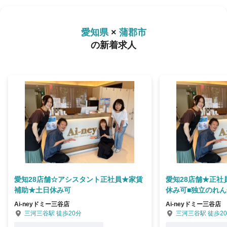
愛知県
×
蒲郡市
の新着求人
愛知28店舗☆アシスタント正社員★家賃
愛知28店舗★正社
補助★土日休み可
休み可■独立のれん
Ai-neyドミー三谷店
Ai-neyドミー三谷店
三河三谷駅 徒歩20分
三河三谷駅 徒歩2