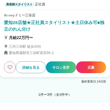
正社員
美容師スタイリスト
Ai-neyドミー三谷店
愛知28店舗★正社員スタイリスト★土日休み可■独
立のれん分け
月給22万円〜
三河三谷駅 徒歩20分
愛知県蒲郡市三谷町若宮95-1
詳細を見る
サロン見学
応募
最終更新日:14日前
1件〜3件（全3件中）