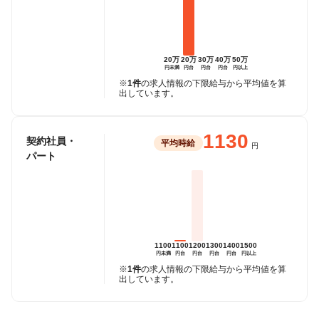
20万
20万
30万
40万
50万
円未満
円台
円台
円台
円以上
※
1件
の求人情報の下限給与から平均値を算
出しています。
1130
契約社員・
平均時給
円
パート
1100
1100
1200
1300
1400
1500
円未満
円台
円台
円台
円台
円以上
※
1件
の求人情報の下限給与から平均値を算
出しています。