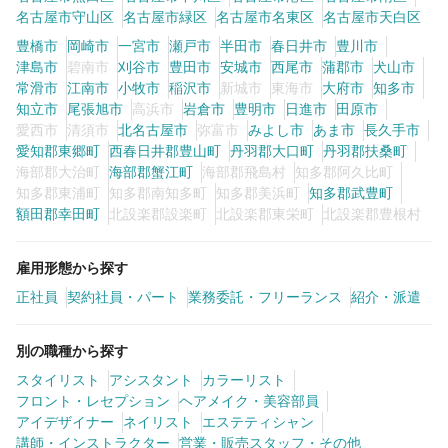
名古屋市守山区
名古屋市緑区
名古屋市名東区
名古屋市天白区
豊橋市
岡崎市
一宮市
瀬戸市
半田市
春日井市
豊川市
津島市
碧南市
刈谷市
豊田市
安城市
西尾市
蒲郡市
犬山市
常滑市
江南市
小牧市
稲沢市
新城市
東海市
大府市
知多市
知立市
尾張旭市
高浜市
岩倉市
豊明市
日進市
田原市
愛西市
清須市
北名古屋市
弥富市
みよし市
あま市
長久手市
愛知郡東郷町
西春日井郡豊山町
丹羽郡大口町
丹羽郡扶桑町
海部郡大治町
海部郡蟹江町
海部郡飛島村
知多郡阿久比町
知多郡東浦町
知多郡南知多町
知多郡美浜町
知多郡武豊町
額田郡幸田町
北設楽郡設楽町
北設楽郡東栄町
北設楽郡豊根村
雇用形態から探す
正社員
契約社員・パート
業務委託・フリーランス
紹介・派遣
別の職種から探す
スタイリスト
アシスタント
カラーリスト
フロント・レセプション
ヘアメイク・美容部員
アイデザイナー
ネイリスト
エステティシャン
講師・インストラクター
営業・販売スタッフ・その他