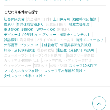
こだわり条件から探す
社会保険完備
完全週休二日制
土日休み可
勤務時間応相談
寮あり
育児休暇実績あり
託児所利用可
独立支援制度
車通勤OK
副業OK・WワークOK
制服あり
デビューまで2年以内
ヘアショー・撮影会・コンテスト
雑誌撮影
海外研修
ブライダルメニューあり
特殊メニューあり
外部講習
ブランクOK
未経験者可
管理美容師免許歓迎
幹部・店長候補歓迎
理容師歓迎
通信生（見習い）相談可
ニューオープン（オープン3ヶ月以内）
新規フリー客多数
カット料金4000円以上
カット専門店
ヘアカラー専門店
ウィッグメーカー
個室あり
出張・訪問
スタッフ10名以下
ママさんスタッフ在籍中
スタッフ平均年齢30歳以上
女性スタッフ比率50％以上