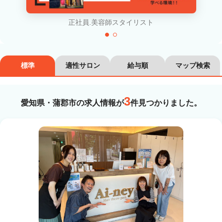
カラーリスト
フロント・レセプション
正社員.美容師スタイリスト
ヘアメイク・美容部員
アイリスト
ネイリスト
エステティシャン
標準
適性サロン
給与順
マップ検索
講師・インストラクター
営業・販売スタッフ・その他
3
愛知県・蒲郡市の求人情報が
件見つかりました。
雇用形態
正社員
契約社員・パート
業務委託・フリーランス
紹介・派遣
詳細条件
詳細条件を変更