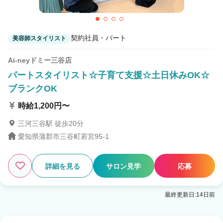
3
この条件の求人数
件
契約社員・パート
美容師スタイリスト
検索する
Ai-neyドミー三谷店
パートスタイリスト☆子育て支援☆土日休みOK☆
ブランクOK
時給1,200円〜
三河三谷駅 徒歩20分
愛知県蒲郡市三谷町若宮95-1
詳細を見る
サロン見学
応募
最終更新日:14日前