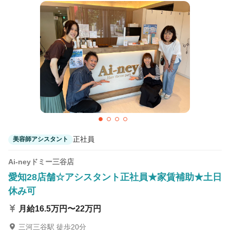
正社員
美容師アシスタント
Ai-neyドミー三谷店
愛知28店舗☆アシスタント正社員★家賃補助★土日
休み可
月給16.5万円〜22万円
三河三谷駅 徒歩20分