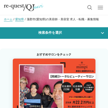
ホーム
愛知県
蒲郡市(愛知県)の美容師・美容室 求人・転職・募集情報
検索条件を選択
勤務地
おすすめサロンをチェック
沿線・駅を選択
市区町村を選択
蒲郡市
職種・
技能ランク
美容師スタイリスト
美容師アシスタント