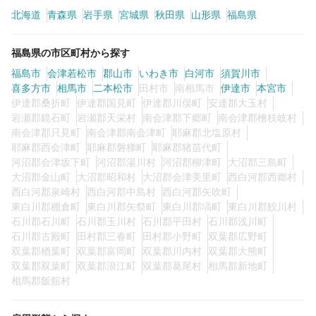
カラーリスト
フロント・レセプション
北海道
青森県
岩手県
宮城県
秋田県
山形県
福島県
ヘアメイク・美容部員
アイリスト
福島県の市区町村から探す
ネイリスト
エステティシャン
福島市
会津若松市
郡山市
いわき市
白河市
須賀川市
喜多方市
講師・インストラクター
相馬市
二本松市
田村市
営業・販売スタッフ・その他
南相馬市
伊達市
本宮市
伊達郡桑折町
伊達郡国見町
伊達郡川俣町
安達郡大玉村
岩瀬郡鏡石町
岩瀬郡天栄村
南会津郡下郷町
南会津郡檜枝岐村
雇用形態
南会津郡只見町
南会津郡南会津町
耶麻郡北塩原村
耶麻郡西会津町
耶麻郡磐梯町
耶麻郡猪苗代町
河沼郡会津坂下町
河沼郡湯川村
河沼郡柳津町
大沼郡三島町
正社員
契約社員・パート
大沼郡金山町
大沼郡昭和村
大沼郡会津美里町
西白河郡西郷村
西白河郡泉崎村
西白河郡中島村
西白河郡矢吹町
業務委託・フリーランス
紹介・派遣
東白川郡棚倉町
東白川郡矢祭町
東白川郡塙町
東白川郡鮫川村
石川郡石川町
石川郡玉川村
石川郡平田村
石川郡浅川町
石川郡古殿町
田村郡三春町
田村郡小野町
双葉郡広野町
詳細条件
双葉郡楢葉町
双葉郡富岡町
双葉郡川内村
双葉郡大熊町
双葉郡双葉町
双葉郡浪江町
双葉郡葛尾村
相馬郡新地町
相馬郡飯舘村
詳細条件を変更