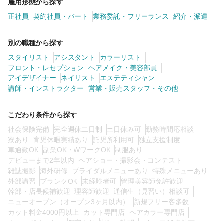
雇用形態から探す
0
この条件の求人数
件
正社員
契約社員・パート
業務委託・フリーランス
紹介・派遣
検索する
別の職種から探す
スタイリスト
アシスタント
カラーリスト
フロント・レセプション
ヘアメイク・美容部員
アイデザイナー
ネイリスト
エステティシャン
講師・インストラクター
営業・販売スタッフ・その他
こだわり条件から探す
社会保険完備
完全週休二日制
土日休み可
勤務時間応相談
寮あり
育児休暇実績あり
託児所利用可
独立支援制度
車通勤OK
副業OK・WワークOK
制服あり
デビューまで2年以内
ヘアショー・撮影会・コンテスト
雑誌撮影
海外研修
ブライダルメニューあり
特殊メニューあり
外部講習
ブランクOK
未経験者可
管理美容師免許歓迎
幹部・店長候補歓迎
理容師歓迎
通信生（見習い）相談可
ニューオープン（オープン3ヶ月以内）
新規フリー客多数
カット料金4000円以上
カット専門店
ヘアカラー専門店