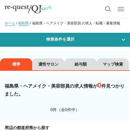
ホーム
福島県
福島県・ヘアメイク・美容部員 の求人・転職・募集情報
検索条件を選択
勤務地
標準
適性サロン
給与順
マップ検索
0
沿線・駅を選択
市区町村を選択
福島県・ヘアメイク・美容部員の求人情報が
件見つかり
ました。
職種・
技能ランク
0件（全0件中）
美容師スタイリスト
美容師アシスタント
周辺の都道府県から探す