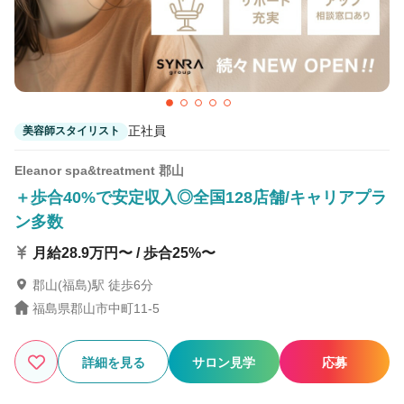
正社員
美容師スタイリスト
Eleanor spa&treatment 郡山
＋歩合40%で安定収入◎全国128店舗/キャリアプラ
ン多数
月給28.9万円〜 / 歩合25%〜
郡山(福島)駅 徒歩6分
福島県郡山市中町11-5
詳細を見る
サロン見学
応募