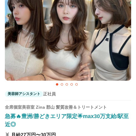
正社員
美容師アシスタント
全席個室美容室 Zina 郡山 髪質改善＆トリートメント
急募🔥豊洲/勝どきエリア限定🌟max30万支給/駅至
近◎
月給27万円〜30万円