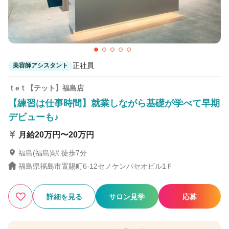
正社員
美容師アシスタント
ｔeｔ【テット】福島店
【練習は仕事時間】就業しながら基礎が学べて早期
デビューも♪
月給20万円〜20万円
福島(福島)駅 徒歩7分
福島県福島市置賜町6-12セノケンパセオビル1Ｆ
詳細を見る
サロン見学
応募