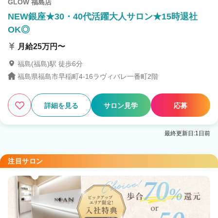
GLOW 福島店
NEW銀座★30・40代活躍大人サロン★15時退社
OK◎
月給25万円〜
福島(福島)駅 徒歩6分
福島県福島市早稲町4-16ラヴィバレ一番町2階
詳細を見る
サロン見学
応募
最終更新日:1日前
注目サロン