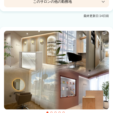
このサロンの他の勤務地
ｔeｔ【テット】 郡山駅前店
最終更新日:14日前
郡山(福島)駅 徒歩2分