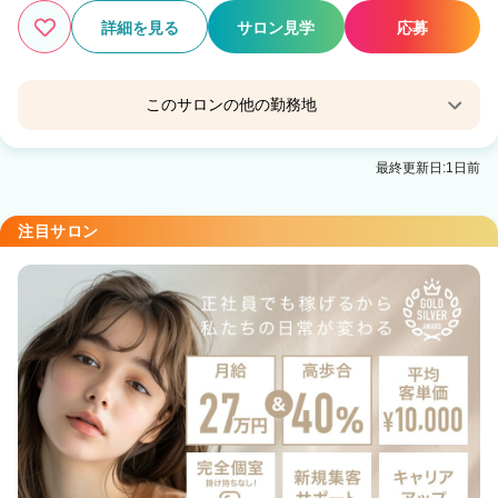
詳細を見る
サロン見学
応募
このサロンの他の勤務地
【完全個室サロン】Eleanor spa&treatment 会津
最終更新日:1日前
若松
会津若松駅 徒歩7分
注目サロン