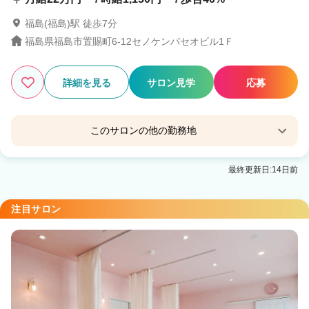
福島(福島)駅 徒歩7分
福島県福島市置賜町6-12セノケンパセオビル1Ｆ
詳細を見る
サロン見学
応募
このサロンの他の勤務地
ｔeｔ【テット】 郡山駅前店
最終更新日:14日前
郡山(福島)駅 徒歩2分
注目サロン