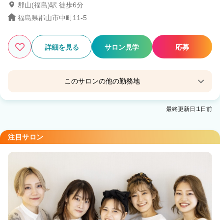
郡山(福島)駅 徒歩6分
福島県郡山市中町11-5
詳細を見る
サロン見学
応募
このサロンの他の勤務地
【完全個室サロン】Eleanor spa&treatment 会津
最終更新日:1日前
若松
会津若松駅 徒歩7分
注目サロン