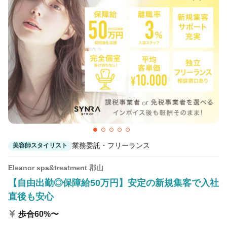
Agu hair rpanoいわき
いわき駅 徒歩3分
Agu hair novel桑野店
郡山(福島)駅 車20分
Agu hair olive郡山富田
郡山(福島)駅 車15分
業務委託・フリーランス
美容師スタイリスト
Eleanor spa&treatment 郡山
【自由出勤◎保障給50万円】安定の新規集客で入社
直後も安心
歩合60%〜