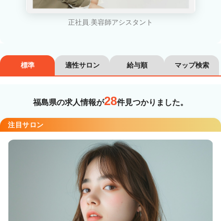
カラーリスト
フロント・レセプション
ヘアメイク・美容部員
アイリスト
正社員.美容師アシスタント
ネイリスト
エステティシャン
講師・インストラクター
営業・販売スタッフ・その他
標準
適性サロン
給与順
マップ検索
雇用形態
28
福島県の求人情報が
件見つかりました。
正社員
契約社員・パート
注目サロン
業務委託・フリーランス
紹介・派遣
詳細条件
詳細条件を変更