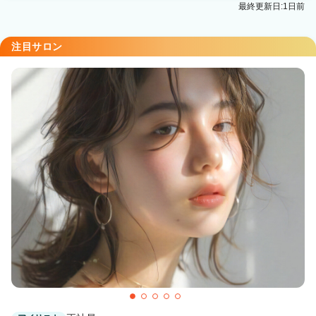
最終更新日:1日前
会津若松駅 徒歩10分
Agu hair polite 会津若松店
注目サロン
会津若松駅 徒歩13分
Agu hair kaila白河
白河駅 徒歩1分
Agu hair rpanoいわき
いわき駅 徒歩3分
Agu hair novel桑野店
郡山(福島)駅 車20分
Agu hair olive郡山富田
郡山(福島)駅 車15分