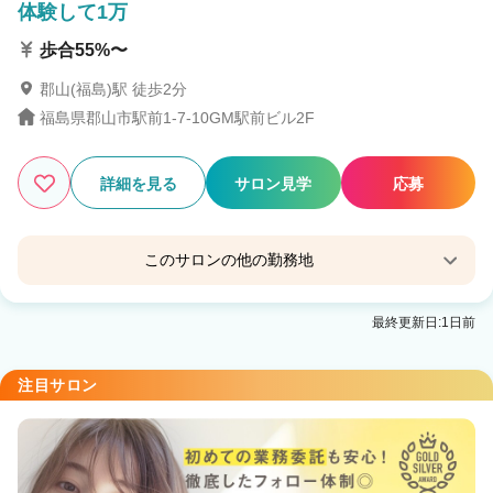
体験して1万
歩合55%〜
郡山(福島)駅 徒歩2分
福島県郡山市駅前1-7-10GM駅前ビル2F
詳細を見る
サロン見学
応募
このサロンの他の勤務地
Agu hair jack会津若松
最終更新日:1日前
会津若松駅 徒歩10分
Agu hair polite 会津若松店
注目サロン
会津若松駅 徒歩13分
Agu hair kaila白河
白河駅 徒歩1分