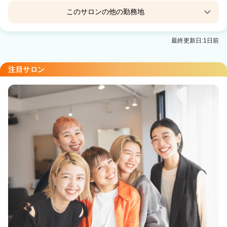
このサロンの他の勤務地
【完全個室サロン】Eleanor spa&treatment 会津
最終更新日:1日前
若松
会津若松駅 徒歩7分
注目サロン