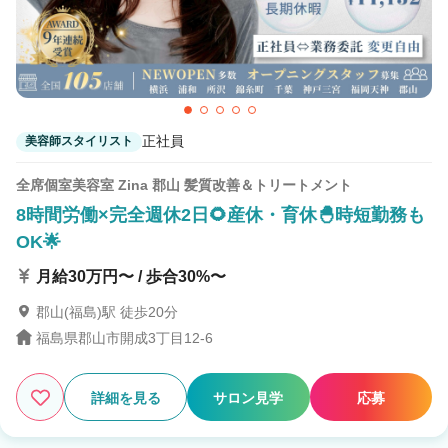
正社員
美容師スタイリスト
全席個室美容室 Zina 郡山 髪質改善＆トリートメント
8時間労働×完全週休2日🌻産休・育休🐣時短勤務も
OK🌟
月給30万円〜 / 歩合30%〜
郡山(福島)駅 徒歩20分
福島県郡山市開成3丁目12-6
詳細を見る
サロン見学
応募