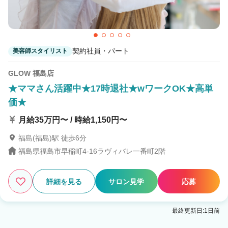
契約社員・パート
美容師スタイリスト
GLOW 福島店
★ママさん活躍中★17時退社★wワークOK★高単
価★
月給35万円〜 / 時給1,150円〜
福島(福島)駅 徒歩6分
福島県福島市早稲町4-16ラヴィバレ一番町2階
詳細を見る
サロン見学
応募
最終更新日:1日前