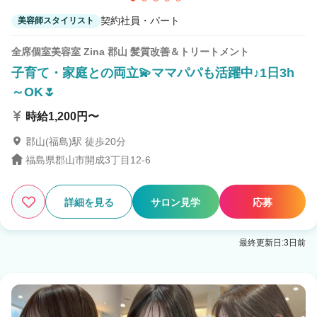
契約社員・パート
美容師スタイリスト
全席個室美容室 Zina 郡山 髪質改善＆トリートメント
子育て・家庭との両立💫ママパパも活躍中♪1日3h
～OK🌷
時給1,200円〜
郡山(福島)駅 徒歩20分
福島県郡山市開成3丁目12-6
詳細を見る
サロン見学
応募
最終更新日:3日前