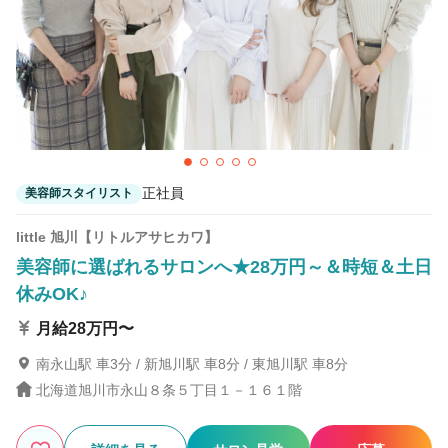
7
この条件の求人数
件
検索する
正社員
美容師スタイリスト
little 旭川【リトルアサヒカワ】
美容師に選ばれるサロンへ★28万円～＆時短＆土日
休みOK♪
月給28万円〜
南永山駅 車3分 / 新旭川駅 車8分 / 東旭川駅 車8分
北海道旭川市永山８条５丁目１－１６１階