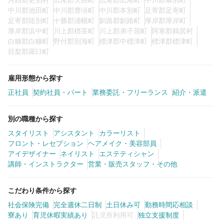
河西郡更別村
広尾郡大樹町
広尾郡広尾町
中川郡幕別町
中川郡池田町
中川郡豊頃町
中川郡本別町
足寄郡足寄町
足寄郡陸別町
十勝郡浦幌町
釧路郡釧路町
厚岸郡厚岸町
厚岸郡浜中町
川上郡標茶町
川上郡弟子屈町
阿寒郡鶴居村
白糠郡白糠町
野付郡別海町
標津郡中標津町
標津郡標津町
目梨郡羅臼町
雇用形態から探す
正社員
契約社員・パート
業務委託・フリーランス
紹介・派遣
別の職種から探す
スタイリスト
アシスタント
カラーリスト
フロント・レセプション
ヘアメイク・美容部員
アイデザイナー
ネイリスト
エステティシャン
講師・インストラクター
営業・販売スタッフ・その他
こだわり条件から探す
社会保険完備
完全週休二日制
土日休み可
勤務時間応相談
寮あり
育児休暇実績あり
託児所利用可
独立支援制度