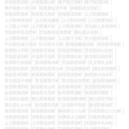
夕張郡長沼町
夕張郡栗山町
樺戸郡月形町
樺戸郡浦臼町
樺戸郡新十津川町
雨竜郡妹背牛町
雨竜郡秩父別町
雨竜郡雨竜町
雨竜郡北竜町
雨竜郡沼田町
上川郡鷹栖町
上川郡東神楽町
上川郡当麻町
上川郡比布町
上川郡愛別町
上川郡上川町
上川郡東川町
上川郡美瑛町
空知郡上富良野町
空知郡中富良野町
空知郡南富良野町
勇払郡占冠村
上川郡和寒町
上川郡剣淵町
上川郡下川町
中川郡美深町
中川郡音威子府村
中川郡中川町
雨竜郡幌加内町
増毛郡増毛町
留萌郡小平町
苫前郡苫前町
苫前郡羽幌町
苫前郡初山別村
天塩郡遠別町
天塩郡天塩町
宗谷郡猿払村
枝幸郡浜頓別町
枝幸郡中頓別町
枝幸郡枝幸町
天塩郡豊富町
礼文郡礼文町
利尻郡利尻町
利尻郡利尻富士町
天塩郡幌延町
網走郡美幌町
網走郡津別町
斜里郡斜里町
斜里郡清里町
斜里郡小清水町
常呂郡訓子府町
常呂郡置戸町
常呂郡佐呂間町
紋別郡遠軽町
紋別郡湧別町
紋別郡滝上町
紋別郡興部町
紋別郡西興部村
紋別郡雄武町
網走郡大空町
虻田郡豊浦町
有珠郡壮瞥町
白老郡白老町
勇払郡厚真町
虻田郡洞爺湖町
勇払郡安平町
勇払郡むかわ町
沙流郡日高町
沙流郡平取町
新冠郡新冠町
浦河郡浦河町
様似郡様似町
幌泉郡えりも町
日高郡新ひだか町
河東郡音更町
河東郡士幌町
河東郡上士幌町
河東郡鹿追町
上川郡新得町
上川郡清水町
河西郡芽室町
河西郡中札内村