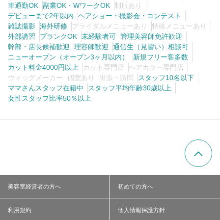
車通勤OK
副業OK・WワークOK
制服あり
デビューまで2年以内
ヘアショー・撮影会・コンテスト
雑誌撮影
海外研修
ブライダルメニューあり
特殊メニューあり
外部講習
ブランクOK
未経験者可
管理美容師免許歓迎
幹部・店長候補歓迎
理容師歓迎
通信生（見習い）相談可
ニューオープン（オープン3ヶ月以内）
新規フリー客多数
カット料金4000円以上
カット専門店
ヘアカラー専門店
ウィッグメーカー
個室あり
出張・訪問
スタッフ10名以下
ママさんスタッフ在籍中
スタッフ平均年齢30歳以上
女性スタッフ比率50％以上
美容室経営者の方へ
初めての方へ
利用規約
個人情報保護方針