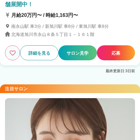
舗展開中！
月給20万円〜 / 時給1,163円〜
南永山駅 車3分 / 新旭川駅 車8分 / 東旭川駅 車8分
北海道旭川市永山８条５丁目１－１６１階
詳細を見る
サロン見学
応募
最終更新日:3日前
注目サロン