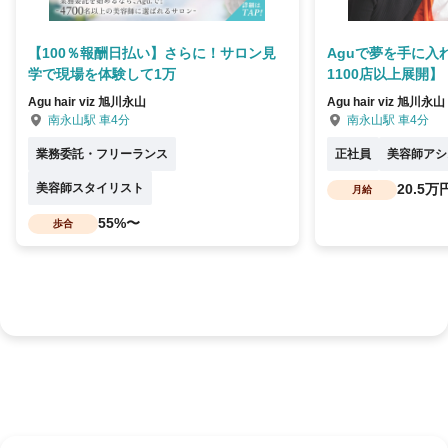
【100％報酬日払い】さらに！サロン見
Aguで夢を手に入
学で現場を体験して1万
1100店以上展開】
Agu hair viz 旭川永山
Agu hair viz 旭川永山
南永山駅 車4分
南永山駅 車4分
業務委託・フリーランス
正社員
美容師アシ
美容師スタイリスト
20.5万
月給
55%〜
歩合