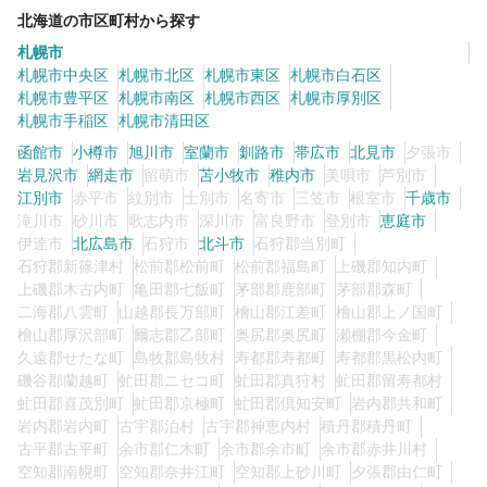
北海道の市区町村から探す
札幌市
札幌市中央区
札幌市北区
札幌市東区
札幌市白石区
札幌市豊平区
札幌市南区
札幌市西区
札幌市厚別区
札幌市手稲区
札幌市清田区
函館市
小樽市
旭川市
室蘭市
釧路市
帯広市
北見市
夕張市
岩見沢市
網走市
留萌市
苫小牧市
稚内市
美唄市
芦別市
江別市
赤平市
紋別市
士別市
名寄市
三笠市
根室市
千歳市
滝川市
砂川市
歌志内市
深川市
富良野市
登別市
恵庭市
伊達市
北広島市
石狩市
北斗市
石狩郡当別町
石狩郡新篠津村
松前郡松前町
松前郡福島町
上磯郡知内町
上磯郡木古内町
亀田郡七飯町
茅部郡鹿部町
茅部郡森町
二海郡八雲町
山越郡長万部町
檜山郡江差町
檜山郡上ノ国町
檜山郡厚沢部町
爾志郡乙部町
奥尻郡奥尻町
瀬棚郡今金町
久遠郡せたな町
島牧郡島牧村
寿都郡寿都町
寿都郡黒松内町
磯谷郡蘭越町
虻田郡ニセコ町
虻田郡真狩村
虻田郡留寿都村
虻田郡喜茂別町
虻田郡京極町
虻田郡倶知安町
岩内郡共和町
岩内郡岩内町
古宇郡泊村
古宇郡神恵内村
積丹郡積丹町
古平郡古平町
余市郡仁木町
余市郡余市町
余市郡赤井川村
空知郡南幌町
空知郡奈井江町
空知郡上砂川町
夕張郡由仁町