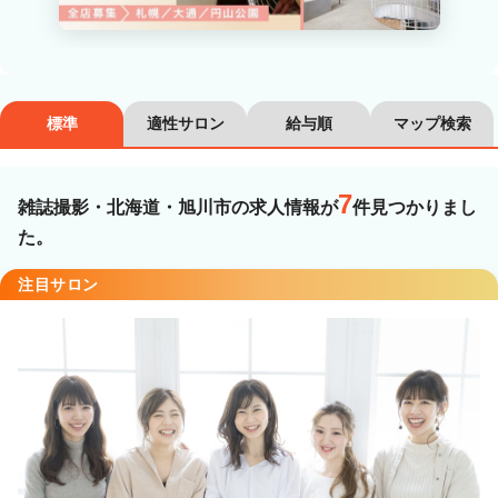
カラーリスト
フロント・レセプション
ヘアメイク・美容部員
アイリスト
標準
適性サロン
給与順
マップ検索
ネイリスト
エステティシャン
講師・インストラクター
営業・販売スタッフ・その他
7
雑誌撮影・北海道・旭川市の求人情報が
件見つかりまし
た。
雇用形態
注目サロン
正社員
契約社員・パート
業務委託・フリーランス
紹介・派遣
詳細条件
雑誌撮影
詳細条件を変更