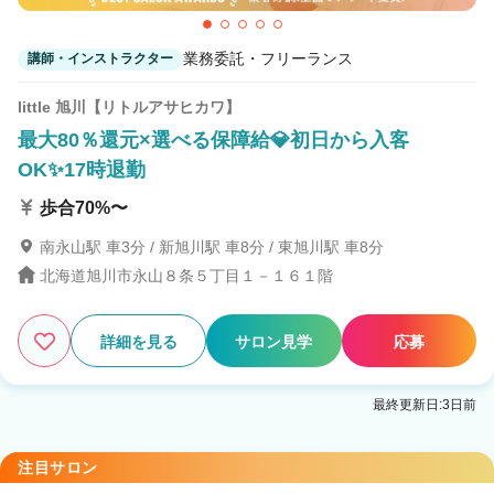
業務委託・フリーランス
講師・インストラクター
little 旭川【リトルアサヒカワ】
最大80％還元×選べる保障給💎初日から入客
OK✨17時退勤
歩合70%〜
南永山駅 車3分 / 新旭川駅 車8分 / 東旭川駅 車8分
北海道旭川市永山８条５丁目１－１６１階
詳細を見る
サロン見学
応募
最終更新日:3日前
注目サロン