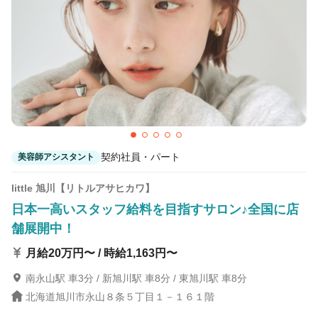
契約社員・パート
美容師アシスタント
little 旭川【リトルアサヒカワ】
日本一高いスタッフ給料を目指すサロン♪全国に店
舗展開中！
月給20万円〜 / 時給1,163円〜
南永山駅 車3分 / 新旭川駅 車8分 / 東旭川駅 車8分
北海道旭川市永山８条５丁目１－１６１階