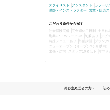
スタイリスト
アシスタント
カラーリ
講師・インストラクター
営業・販売ス
こだわり条件から探す
社会保険完備
完全週休二日制
土日休
副業OK・WワークOK
制服あり
デビ
特殊メニューあり
外部講習
ブランク
ニューオープン（オープン3ヶ月以内）
出張・訪問
スタッフ10名以下
ママさ
美容室経営者の方へ
初め