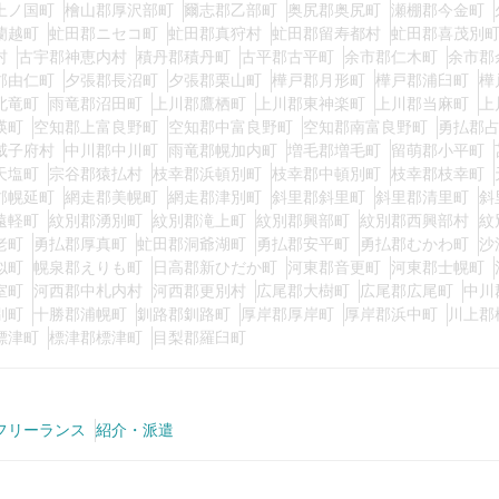
上ノ国町
檜山郡厚沢部町
爾志郡乙部町
奥尻郡奥尻町
瀬棚郡今金町
蘭越町
虻田郡ニセコ町
虻田郡真狩村
虻田郡留寿都村
虻田郡喜茂別
村
古宇郡神恵内村
積丹郡積丹町
古平郡古平町
余市郡仁木町
余市郡
郡由仁町
夕張郡長沼町
夕張郡栗山町
樺戸郡月形町
樺戸郡浦臼町
樺
北竜町
雨竜郡沼田町
上川郡鷹栖町
上川郡東神楽町
上川郡当麻町
上
瑛町
空知郡上富良野町
空知郡中富良野町
空知郡南富良野町
勇払郡
威子府村
中川郡中川町
雨竜郡幌加内町
増毛郡増毛町
留萌郡小平町
天塩町
宗谷郡猿払村
枝幸郡浜頓別町
枝幸郡中頓別町
枝幸郡枝幸町
郡幌延町
網走郡美幌町
網走郡津別町
斜里郡斜里町
斜里郡清里町
斜
遠軽町
紋別郡湧別町
紋別郡滝上町
紋別郡興部町
紋別郡西興部村
紋
老町
勇払郡厚真町
虻田郡洞爺湖町
勇払郡安平町
勇払郡むかわ町
沙
似町
幌泉郡えりも町
日高郡新ひだか町
河東郡音更町
河東郡士幌町
室町
河西郡中札内村
河西郡更別村
広尾郡大樹町
広尾郡広尾町
中川
別町
十勝郡浦幌町
釧路郡釧路町
厚岸郡厚岸町
厚岸郡浜中町
川上郡
標津町
標津郡標津町
目梨郡羅臼町
フリーランス
紹介・派遣