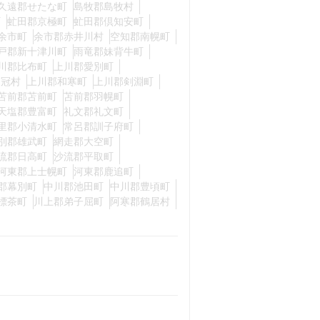
久遠郡せたな町
島牧郡島牧村
町
虻田郡京極町
虻田郡倶知安町
余市町
余市郡赤井川村
空知郡南幌町
戸郡新十津川町
雨竜郡妹背牛町
川郡比布町
上川郡愛別町
占冠村
上川郡和寒町
上川郡剣淵町
苫前郡苫前町
苫前郡羽幌町
天塩郡豊富町
礼文郡礼文町
里郡小清水町
常呂郡訓子府町
別郡雄武町
網走郡大空町
流郡日高町
沙流郡平取町
河東郡上士幌町
河東郡鹿追町
郡幕別町
中川郡池田町
中川郡豊頃町
標茶町
川上郡弟子屈町
阿寒郡鶴居村