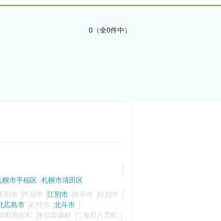
0（全0件中）
札幌市手稲区
札幌市清田区
美唄市
芦別市
江別市
赤平市
紋別市
北広島市
石狩市
北斗市
部郡鹿部町
茅部郡森町
二海郡八雲町