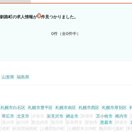
0
釧路町の求人情報が
件見つかりました。
0件（全0件中）
山形県
福島県
札幌市白石区
札幌市豊平区
札幌市南区
札幌市西区
札幌市厚別区
帯広市
北見市
夕張市
岩見沢市
網走市
留萌市
苫小牧市
稚内市
滝川市
砂川市
歌志内市
深川市
富良野市
登別市
恵庭市
伊達市
松前町
松前郡福島町
上磯郡知内町
上磯郡木古内町
亀田郡七飯町
茅