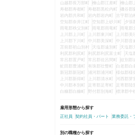
山越郡長万部町
檜山郡江差町
檜山郡
寿都郡寿都町
寿都郡黒松内町
磯谷郡
岩内郡共和町
岩内郡岩内町
古宇郡泊
空知郡奈井江町
空知郡上砂川町
夕張
雨竜郡秩父別町
雨竜郡雨竜町
雨竜郡
上川郡上川町
上川郡東川町
上川郡美
上川郡下川町
中川郡美深町
中川郡音
苫前郡初山別村
天塩郡遠別町
天塩郡
利尻郡利尻町
利尻郡利尻富士町
天塩
常呂郡置戸町
常呂郡佐呂間町
紋別郡
虻田郡豊浦町
有珠郡壮瞥町
白老郡白
新冠郡新冠町
浦河郡浦河町
様似郡様
上川郡新得町
上川郡清水町
河西郡芽
中川郡本別町
足寄郡足寄町
足寄郡陸
白糠郡白糠町
野付郡別海町
標津郡中
雇用形態から探す
正社員
契約社員・パート
業務委託・
別の職種から探す