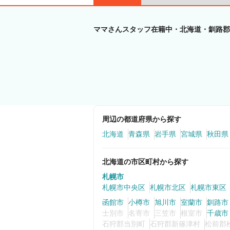
ママさんスタッフ在籍中・北海道・釧路郡
周辺の都道府県から探す
北海道
青森県
岩手県
宮城県
秋田県
北海道の市区町村から探す
札幌市
札幌市中央区
札幌市北区
札幌市東区
函館市
小樽市
旭川市
室蘭市
釧路市
士別市
名寄市
三笠市
根室市
千歳市
石狩郡当別町
石狩郡新篠津村
松前郡