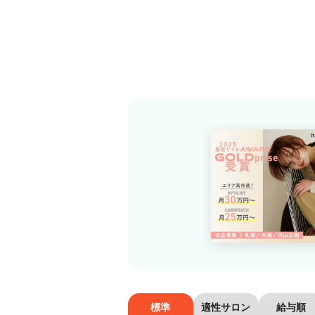
標準
適性サロン
給与順