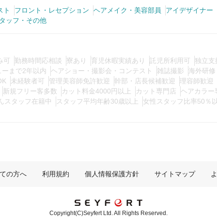
スト
フロント・レセプション
ヘアメイク・美容部員
アイデザイナー
タッフ・その他
み可
勤務時間応相談
寮あり
育児休暇実績あり
託児所利用可
独立支
ューまで2年以内
ヘアショー・撮影会・コンテスト
雑誌撮影
海外研修
OK
未経験者可
管理美容師免許歓迎
幹部・店長候補歓迎
理容師歓迎
新規フリー客多数
カット料金4000円以上
カット専門店
ヘアカラー
んスタッフ在籍中
スタッフ平均年齢30歳以上
女性スタッフ比率50％
ての方へ
利用規約
個人情報保護方針
サイトマップ
Copyright(C)Seyfert Ltd. All Rights Reserved.