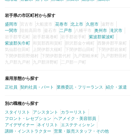
カラーリスト
フロント・レセプション
岩手県の市区町村から探す
ヘアメイク・美容部員
アイリスト
盛岡市
宮古市
大船渡市
花巻市
北上市
久慈市
遠野市
一関市
陸前高田市
釜石市
二戸市
八幡平市
奥州市
滝沢市
ネイリスト
エステティシャン
岩手郡雫石町
岩手郡葛巻町
岩手郡岩手町
紫波郡紫波町
紫波郡矢巾町
和賀郡西和賀町
胆沢郡金ケ崎町
西磐井郡平泉町
講師・インストラクター
営業・販売スタッフ・その他
気仙郡住田町
上閉伊郡大槌町
下閉伊郡山田町
下閉伊郡岩泉町
下閉伊郡田野畑村
下閉伊郡普代村
九戸郡軽米町
九戸郡野田村
九戸郡九戸村
九戸郡洋野町
二戸郡一戸町
雇用形態
雇用形態から探す
正社員
契約社員・パート
正社員
契約社員・パート
業務委託・フリーランス
紹介・派遣
業務委託・フリーランス
紹介・派遣
別の職種から探す
スタイリスト
アシスタント
カラーリスト
詳細条件
フロント・レセプション
ヘアメイク・美容部員
アイデザイナー
ネイリスト
エステティシャン
講師・インストラクター
営業・販売スタッフ・その他
詳細条件を変更