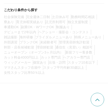
こだわり条件から探す
0
この条件の求人数
件
社会保険完備
完全週休二日制
土日休み可
勤務時間応相談
寮あり
育児休暇実績あり
託児所利用可
独立支援制度
車通勤OK
副業OK・WワークOK
制服あり
検索する
デビューまで2年以内
ヘアショー・撮影会・コンテスト
雑誌撮影
海外研修
ブライダルメニューあり
特殊メニューあり
外部講習
ブランクOK
未経験者可
管理美容師免許歓迎
幹部・店長候補歓迎
理容師歓迎
通信生（見習い）相談可
ニューオープン（オープン3ヶ月以内）
新規フリー客多数
カット料金4000円以上
カット専門店
ヘアカラー専門店
ウィッグメーカー
個室あり
出張・訪問
スタッフ10名以下
ママさんスタッフ在籍中
スタッフ平均年齢30歳以上
女性スタッフ比率50％以上