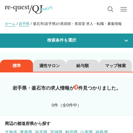
ホーム
岩手県
釜石市(岩手県)の美容師・美容室 求人・転職・募集情報
検索条件を選択
勤務地
標準
適性サロン
給与順
マップ検索
0
沿線・駅を選択
市区町村を選択
岩手県・釜石市の求人情報が
件見つかりました。
釜石市
0件（全0件中）
職種・
技能ランク
周辺の都道府県から探す
北海道
美容師スタイリスト
青森県
岩手県
宮城県
秋田県
美容師アシスタント
山形県
福島県