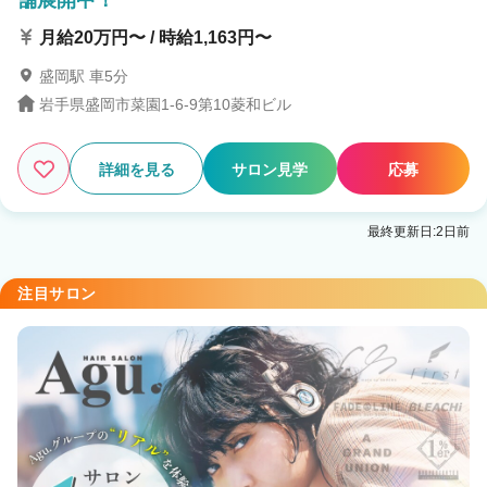
舗展開中！
月給20万円〜 / 時給1,163円〜
盛岡駅 車5分
岩手県盛岡市菜園1-6-9第10菱和ビル
詳細を見る
サロン見学
応募
最終更新日:2日前
注目サロン