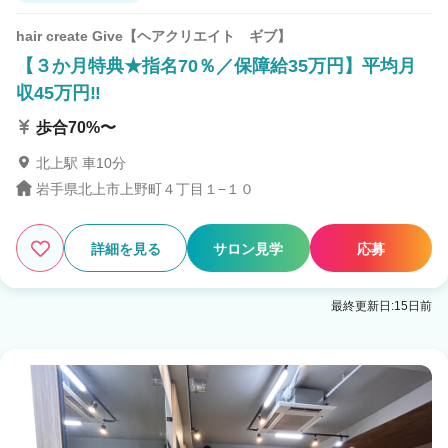
hair create Give【ヘアクリエイト ギブ】
【３か月特典★指名70％／保障給35万円】平均月
収45万円‼
歩合70%〜
北上駅 車10分
岩手県北上市上野町４丁目１−１０
詳細を見る
サロン見学
応募
最終更新日:15日前