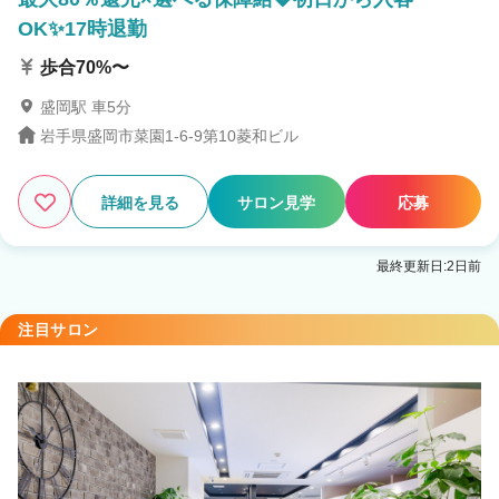
OK✨17時退勤
歩合70%〜
盛岡駅 車5分
岩手県盛岡市菜園1-6-9第10菱和ビル
詳細を見る
サロン見学
応募
最終更新日:2日前
注目サロン