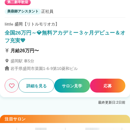
第二新卒歓迎
正社員
美容師アシスタント
little 盛岡【リトルモリオカ】
全国26万円～💎無料アカデミー３ヶ月デビュー＆オ
フ充実💖
月給26万円〜
盛岡駅 車5分
岩手県盛岡市菜園1-6-9第10菱和ビル
詳細を見る
サロン見学
応募
最終更新日:2日前
注目サロン