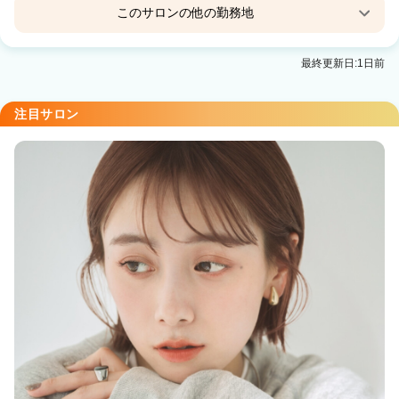
このサロンの他の勤務地
Agu hair gisele花巻
最終更新日:1日前
花巻駅 徒歩12分
Agu hair rudi 水沢
注目サロン
水沢駅 徒歩12分
Agu hair marry運動公園前店
Agu hair figaro北上
江釣子駅 車5分
Agu hair mahalo 矢巾
矢幅駅 徒歩5分
Agu hair journey 紫波
紫波中央駅 徒歩3分