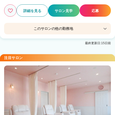
詳細を見る
サロン見学
応募
このサロンの他の勤務地
9o'clock【ナインオクロック】青山店
最終更新日:15日前
青山(岩手)駅 徒歩15分
9o'clock【ナインオクロック】前潟店
注目サロン
前潟駅 徒歩1分
9o'clock【ナインオクロック】津志田店
岩手飯岡駅 徒歩20分