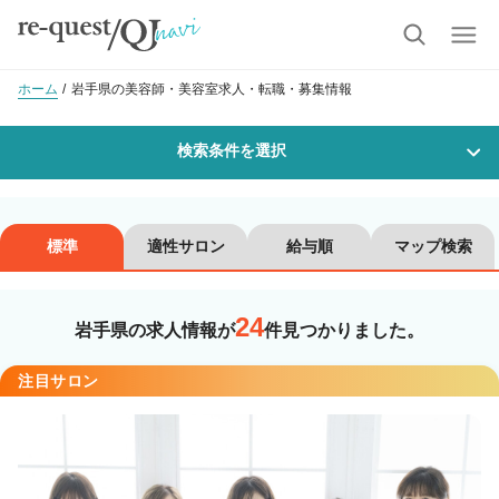
ホーム
岩手県の美容師・美容室求人・転職・募集情報
検索条件を選択
勤務地
標準
適性サロン
給与順
マップ検索
24
沿線・駅を選択
市区町村を選択
岩手県の求人情報が
件見つかりました。
注目サロン
職種・
技能ランク
美容師スタイリスト
美容師アシスタント