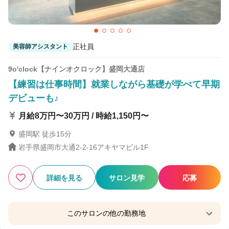
正社員
美容師アシスタント
9o'clock【ナインオクロック】盛岡大通店
【練習は仕事時間】就業しながら基礎が学べて早期
デビューも♪
月給8万円〜30万円 / 時給1,150円〜
盛岡駅 徒歩15分
岩手県盛岡市大通2-2-16アキヤマビル1F
詳細を見る
サロン見学
応募
このサロンの他の勤務地