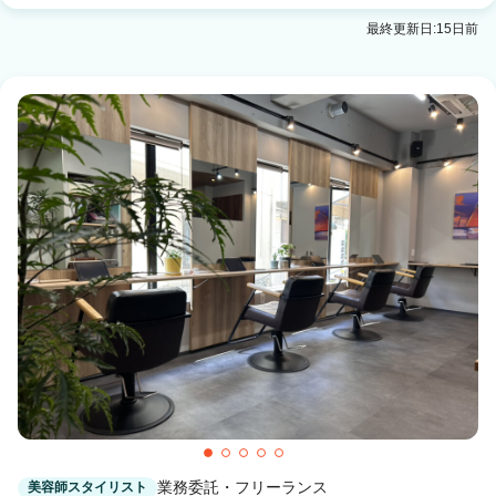
9o'clock【ナインオクロック】青山店
最終更新日:15日前
青山(岩手)駅 徒歩15分
9o'clock【ナインオクロック】前潟店
前潟駅 徒歩1分
9o'clock【ナインオクロック】津志田店
岩手飯岡駅 徒歩20分
業務委託・フリーランス
美容師スタイリスト