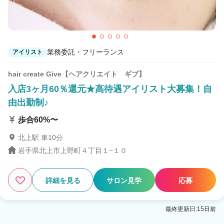
業務委託・フリーランス
アイリスト
hair create Give【ヘアクリエイト ギブ】
入店3ヶ月60％還元★高待遇アイリスト大募集！自
由出勤制♪
歩合60%〜
北上駅 車10分
岩手県北上市上野町４丁目１−１０
詳細を見る
サロン見学
応募
最終更新日:15日前