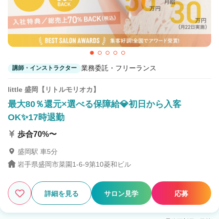
業務委託・フリーランス
講師・インストラクター
little 盛岡【リトルモリオカ】
最大80％還元×選べる保障給💎初日から入客
OK✨17時退勤
歩合70%〜
盛岡駅 車5分
岩手県盛岡市菜園1-6-9第10菱和ビル
詳細を見る
サロン見学
応募