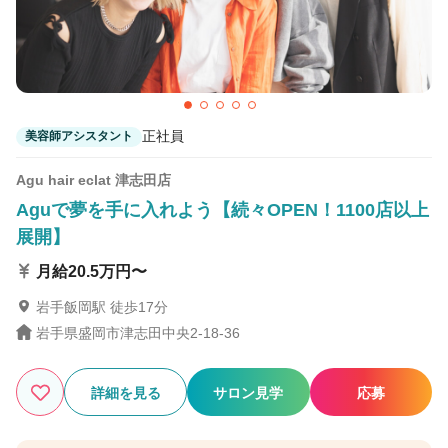
Agu hair journey 紫波
紫波中央駅 徒歩3分
正社員
美容師アシスタント
Agu hair eclat 津志田店
Aguで夢を手に入れよう【続々OPEN！1100店以上
展開】
月給20.5万円〜
岩手飯岡駅 徒歩17分
岩手県盛岡市津志田中央2-18-36
詳細を見る
サロン見学
応募