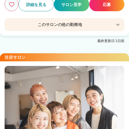
詳細を見る
サロン見学
応募
このサロンの他の勤務地
Agu hair gisele花巻
最終更新日:1日前
花巻駅 徒歩12分
Agu hair rudi 水沢
注目サロン
水沢駅 徒歩12分
Agu hair marry運動公園前店
Agu hair figaro北上
江釣子駅 車5分
Agu hair mahalo 矢巾
矢幅駅 徒歩5分