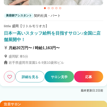
契約社員・パート
美容師アシスタント
little 盛岡【リトルモリオカ】
日本一高いスタッフ給料を目指すサロン♪全国に店
舗展開中！
月給20万円〜 / 時給1,163円〜
盛岡駅 車5分
岩手県盛岡市菜園1-6-9第10菱和ビル
詳細を見る
サロン見学
応募
最終更新日:2日前
注目サロン