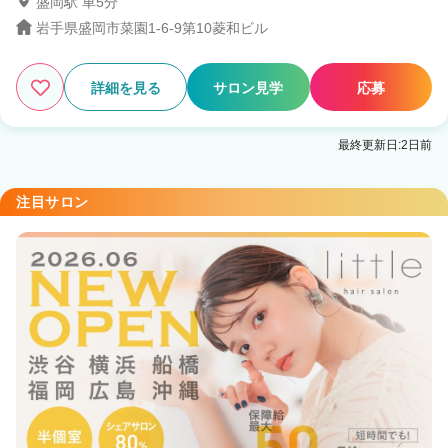
盛岡駅 車5分
24
岩手県盛岡市菜園1-6-9第10菱和ビル
この条件の求人数
件
検索する
詳細を見る
サロン見学
応募
最終更新日:2日前
注目サロン