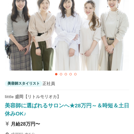
カラーリスト
フロント・レセプション
ヘアメイク・美容部員
アイリスト
ネイリスト
エステティシャン
講師・インストラクター
営業・販売スタッフ・その他
雇用形態
正社員
契約社員・パート
正社員
美容師スタイリスト
業務委託・フリーランス
紹介・派遣
little 盛岡【リトルモリオカ】
詳細条件
美容師に選ばれるサロンへ★28万円～＆時短＆土日
休みOK♪
詳細条件を変更
月給28万円〜