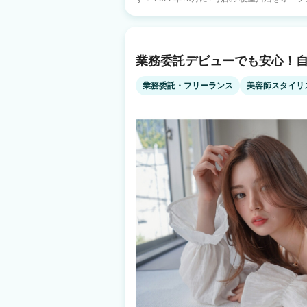
たせました！ 半年後には20店舗まで展開予定！ L-MARKは 「有言実行」の精神
げた目標を必ず達成し、 宣言した未来を着実
率89%！！ 成長を止めないL-MARK！ 次はあなたが、 この新しい舞台の立役者になる
番です。 🌟 L-MARKが選ばれる理由🌟 ★日本メンズ美容師アカデミー ★早期デビュ
業務委託デビューでも安心！自
ー ★平均年齢23歳！若々しい世代が支え合う
み×年間休日113日 ★集客完全サポート 10
人以上が来店！ お客様0からでも、安定して入客
業務委託・フリーランス
美容師スタイリ
無理のない働き方・給与 月25万 ★新卒1年
・フリー20% ・店販10% 💴 実際の給与例💴 ※月9〜10日休み ⇒20歳 
社10ヵ月 11:00〜20:00勤務→月収51
20:00勤務→月収72万 ★充実の福利厚生 ・
・MENS CAMP会費全額負担 ・表彰制度ボーナス支給あり 私た
前線で輝きませんか？