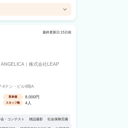
hair 和歌山ガーデンパーク前
山市駅 車8分
最終更新日:15日前
air 土入
江(和歌山)駅 車5分
/
ANGELICA｜株式会社LEAP
-4テン・ビル9階A
8,000円
客単価
4人
スタッフ数
影会・コンテスト
雑誌撮影
社会保険完備