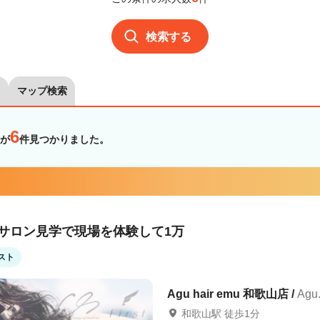
検索する
マップ検索
6
が
件見つかりました。
！サロン見学で現場を体験して1万
スト
Agu hair emu 和歌山店 /
Agu
和歌山駅 徒歩1分