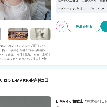
完全週休二日制
土日休み可
勤務
デビューまで2年以内
ブランクOK
詳細を見る
 ANGELICAグループ 関西を中心
 幅広い事業を展開！ 毎年新店舗が
指名が少ない方も安心 ■完全週休2
料支給あり ・スタイリスト教育も充実、
見放題 ​・ミニモ手数料会社負担 ■キ
ロンL-MARK◆完休2日
ージャーなど管理職、 FC制度もある
やりがい】を最大限に感じてもらえる環
しています。 まずはお悩みを
おります！
L-MARK 和歌山 /
株式会社L-