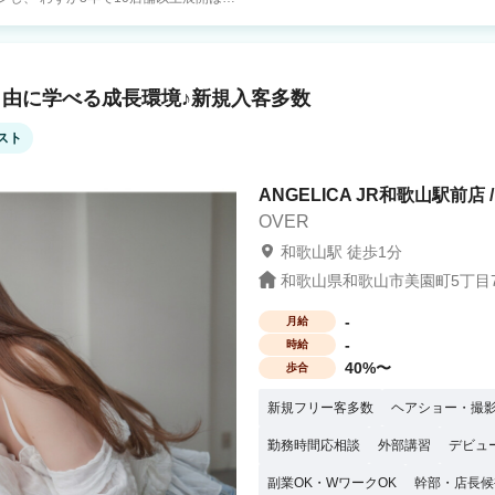
で掲
にカタチにしています。 新卒からの定着
由に学べる成長環境♪新規入客多数
、 明るく前向きな職場！ ★月10日休
店舗平均月間来客数フリー客のみで1400
可能 ★営業時間が11:00〜20:00と
スト
目から平均年収600万円〜 ・指名45%
中途入
ANGELICA JR和歌山駅前店 
万 ⇒23歳 中途入社半年後 11:00〜
社会保険完備 ・交通費支給（1.5万上限）
OVER
ちと一緒に、美容の最
和歌山駅 徒歩1分
和歌山県和歌山市美園町5丁目7
-
月給
-
時給
40%〜
歩合
新規フリー客多数
ヘアショー・撮
勤務時間応相談
外部講習
デビュ
副業OK・WワークOK
幹部・店長候