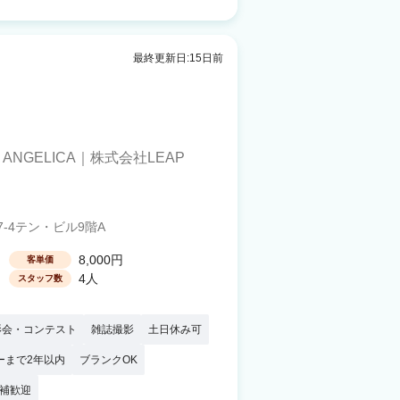
最終更新日:15日前
/
ANGELICA｜株式会社LEAP
-4テン・ビル9階A
8,000円
客単価
4人
スタッフ数
影会・コンテスト
雑誌撮影
土日休み可
ーまで2年以内
ブランクOK
補歓迎