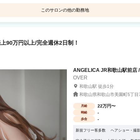
このサロンの他の勤務地
重視・趣味に没頭－
も －二刀流－ フットサ
Agu hair plus 宮前
Agu 
ロとして活躍 【当社グループ
ないので、集客面で不安です… A.新規集
和歌
0でも問題なく入客できます スタッフ
上90万円以上/完全週休2日制！
Agu hair favor 和歌山岩出
Agu h
か困った時には税理士サポートもありま
岩出駅 徒歩15分
東松
保障や、結婚の応援金を支給）※一定条
業は『6社』のみ 報酬はすべて
ANGELICA JR和歌山駅前店 
 まずは、サロン見学で当社グループの
OVER
“第一歩”を当社グループは応援していま
和歌山駅 徒歩1分
和歌山県和歌山市美園町5丁目7
22万円〜
月給
-
時給
-
歩合
新規フリー客多数
ヘアショー・撮