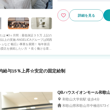
詳細を見る
たは ■3ヶ月間：最低保証３５万 ​上記の
ICAグループは関西
ュなど 幅広い事業を展開！ 毎年新店
ない方も安心 ■自由出勤制 時
内メンバーには講師料支給あり ・スタイ
均給与15％上昇☆安定の固定給制
けでなく、頑張りに応じた報酬あり♪ ・新
確定申告サポートあり 不安な方、面倒な
 ANGELICAでは美容
QBハウスイオンモール和歌山
を目指しています！ 事で得られる【やり
に向き合い一緒に創り上げていける仲間
和歌山大学前駅 徒歩4分
和歌山県和歌山市中楠谷573イ