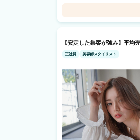
1100店舗以上展開中！ 日数や時間に縛られる働き方ではなく 『あなただけのオリジ
ナルのサロンワーク』をしませんか？ －子育て中のママ－ 好きな曜日に休んで、子ど
もの予定に合わせて早上がり 仕事と家庭のバランスを重視 －休日
好きな日に休んで、好きな時間に帰宅 10連休を取るスタッフ
Agu hair marine田辺
ルのプロ選手×Agu. スタイリストとして働きながら、プ
への転職を考えているあなたへ】 Q.顧客がい
紀伊田辺駅 車9分
客は会社の本部が一括対応しているため、顧客
集客満足度94.4%！ Q.業務委託制度がよく分かっていないです… A.確定申告サポート
【安定した集客が強み】平均売
Agu hair prune 和歌山駅前
もあり、簡単・安全の独自システムを導入 何
す Q.病気やトラブルなど何かあった時の収入面って…? A.スタイリストケア制度をご
和歌山駅 徒歩1分
正社員
美容師スタイリスト
用意 （出産・育児・病気での休業にともなう
件あり ☝だから安心！ 当社は2021年11月19日よりグロース市場へ上場 安心・安全の
上場企業サロン ※現時点で美容室経営企業での上場企
日払いで【税込の売上】に対してお支払いなど
『リアル』をぜひ知ってください！ あなたの
す。