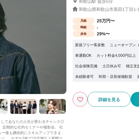
和歌山駅 徒歩5分
和歌山県和歌山市黒田1丁目1-1
25万円〜
月給
-
時給
29%〜
歩合
新規フリー客多数
ニューオープン（
車通勤OK
カット料金4,000円以上
社会保険完備
土日休み可
独立支
未経験者可
幹部・店長候補歓迎
詳細を見る
 定期的な社内セミナーや撮影会、 社
ュー後も継続的にスキルアップできま