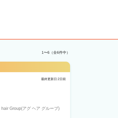
1〜6（全6件中）
最終更新日:2日前
. hair Group(アグ ヘア グループ)