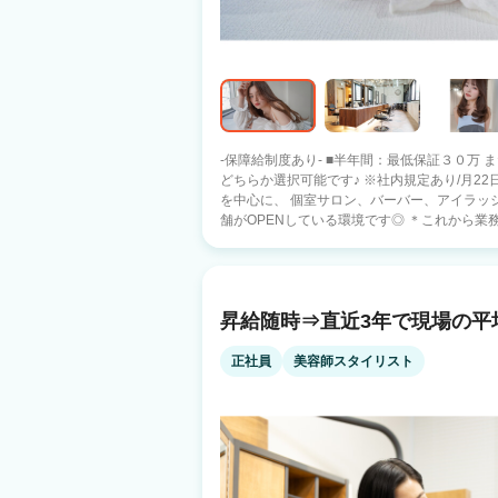
-保障給制度あり- ■半年間：最低保証３０万 ま
どちらか選択可能です♪ ※社内規定あり/月22日以上の実施 ANGEL
を中心に、 個室サロン、バーバー、アイラッシ
舗がOPENしている環境です◎ ＊これから業務委託を挑戦したい方 ＊長く働ける環境
を探している方 はぜひご覧ください！ 【アンジェリカが支持される理由】 ■新規集客
月150～500名（店舗エリアにより変動あり） 指名が少
短勤務、週6勤務、長期休暇も自由！ ■教育制度が充実 ・毎月社内講習を実施、継続的
に学べる環境※参加自由 ・講師を担当する社
昇給随時⇒直近3年で現場の平
リスト教育も充実、ブランクがある方も安心 ■社内体制・各種手当が手厚い ・店販
10％還元/役職手当/特別報酬など 通常報酬だ
ニーサ・投資オンラインセミナー参加可能 ・
正社員
美容師スタイリスト
方は税理士さんにお任せできます♪ ■キャリアアップが可能な環境 希望者は店長、マネ
ージャーなど管理職、 FC制度もあるため、FCオーナー挑戦も！
を通じて、 スタッフの人生を豊かにすること
がい】を最大限に感じてもらえる環境と 真剣
を募集しています。 まずはお悩みをお気軽にご相談ください。 ご連絡お待ちしており
ます！