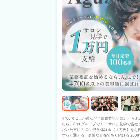
4700名以上が選んだ『業務委託サロン』 それがAgu.グル
なら、Agu.グループで！／ サロン見学で当
だいた方に サロン見学体験金【１万円】をお
ずっと通える、身近な存在であり続ける 2009