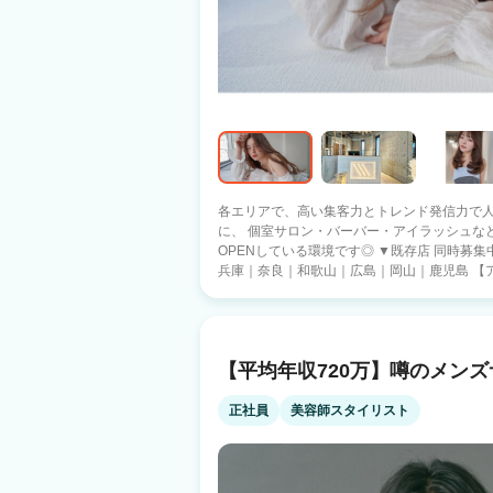
各エリアで、高い集客力とトレンド発信力で人気の
に、 個室サロン・バーバー・アイラッシュなど
OPENしている環境です◎ ▼既存店 同時募集中▼ 名古屋｜梅田｜難波｜布施｜京都｜
兵庫｜奈良｜和歌山｜広島｜岡山｜鹿児島 【アンジェリカが支持される理由】 ■新規
集客 月150～500名（店舗エリアにより変動あり） 
日制・社保完備 ■教育制度が充実 ・毎月社内講習を実施、継続的に学べる環境※参加
自由 ・講師を担当する社内メンバーには講師
ブランクがある方も安心 ・ヘアキャンプスクール
【平均年収720万】噂のメンズサ
ャリアアップが可能な環境 希望者は店長、マネ
ため、FCオーナー挑戦も！ ANGELICAでは美容を通じて、 スタッフの人生を豊かに
することを目指しています！ 事で得られる【
正社員
美容師スタイリスト
境と 真剣に向き合い一緒に創り上げていける仲間を募集
お気軽にご相談ください。 ご連絡お待ちして