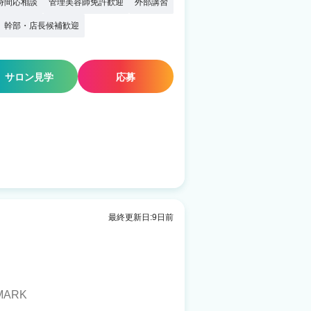
時間応相談
管理美容師免許歓迎
外部講習
幹部・店長候補歓迎
サロン見学
応募
最終更新日:9日前
MARK