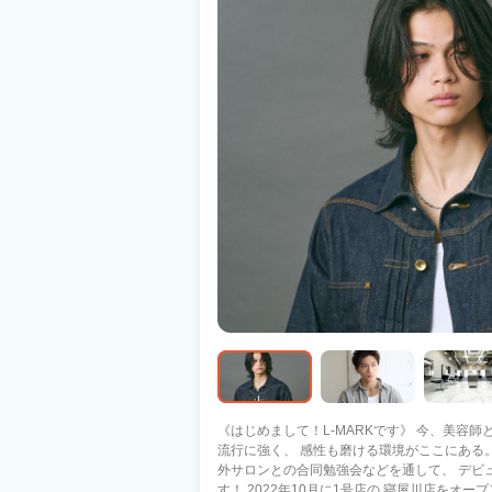
《はじめまして！L-MARKです》 今、美容師としてあなたの人生が変わるチャンス◎
流行に強く、 感性も磨ける環境がここにある。
外サロンとの合同勉強会などを通して、 デビ
す！ 2022年10月に1号店の 寝屋川店をオープンし、 わずか3年で10店舗以上展開は果