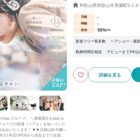
和歌山県和歌山市美園町5-1-8 
-
月給
-
時給
55%〜
歩合
新規フリー客多数
ヘアショー・撮
勤務時間応相談
デビューまで2年以
詳細を見る
ープ。 ＼業務委託を始める
社グループの現場（リアル）を知っていた
振込みいたします！ ▶▶詳細は給与欄へ
年の1号店OPENから現在までで全国