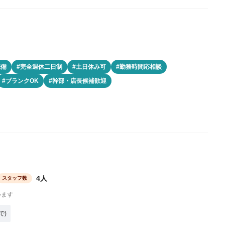
完備
#完全週休二日制
#土日休み可
#勤務時間応相談
#ブランクOK
#幹部・店長候補歓迎
4人
スタッフ数
います
で)