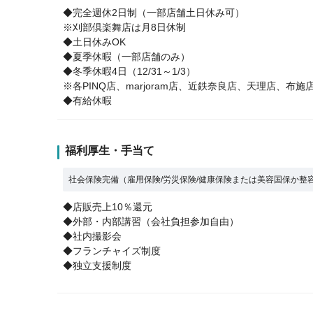
◆完全週休2日制（一部店舗土日休み可）
※刈部倶楽舞店は月8日休制
◆土日休みOK
◆夏季休暇（一部店舗のみ）
◆冬季休暇4日（12/31～1/3）
※各PINQ店、marjoram店、近鉄奈良店、天理店、
◆有給休暇
福利厚生・手当て
社会保険完備（雇用保険/労災保険/健康保険または美容国保か整
◆店販売上10％還元
◆外部・内部講習（会社負担参加自由）
◆社内撮影会
◆フランチャイズ制度
◆独立支援制度