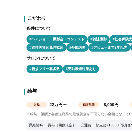
こだわり
条件について
#ヘアショー・撮影会・コンテスト
#雑誌撮影
#社会保険
#管理美容師免許歓迎
#外部講習
#デビューまで2年以内
サロンについて
#新規フリー客多数
#受動喫煙対策あり
給与
22万円〜
8,000円
月給
顧客単価
※給与・報酬は各都道府県の最低賃金を下回らない金額となって
昇給随時
賞与（回数未定）
交通費 一部支給 (15000 円/月ま