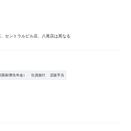
布施店、セントラルビル店、八尾店は異なる
容国保/厚生年金）
社員旅行
店販手当