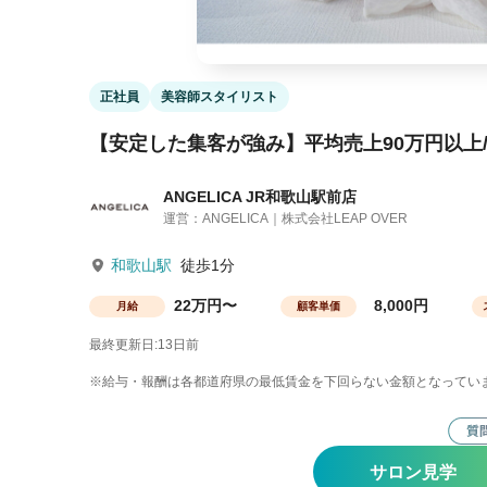
正社員
美容師スタイリスト
【安定した集客が強み】平均売上90万円以上
ANGELICA JR和歌山駅前店
運営：ANGELICA｜株式会社LEAP OVER
和歌山駅
徒歩1分
22万円〜
8,000円
月給
顧客単価
最終更新日:13日前
※給与・報酬は各都道府県の最低賃金を下回らない金額となってい
サロン見学