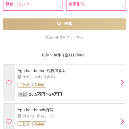
検索
絞込み条件をクリアする
16件〜30件（全1112件中）
Agu hair button 札幌琴似店
琴似(ＪＲ)駅 徒歩3分
正社員
美容師
20.5万円〜24万円
月給
Agu hair beach西宮
西宮北口駅 徒歩1分
正社員
美容師