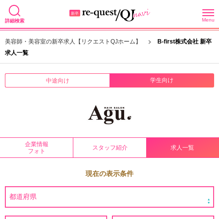
Menu
詳細検索
美容師・美容室の新卒求人【リクエストQJホーム】
B-first株式会社 新卒
求人一覧
学生向け
中途向け
企業情報
スタッフ紹介
求人一覧
フォト
現在の表示条件