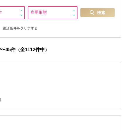
検索
絞込条件をクリアする
件〜45件（全1112件中）
円