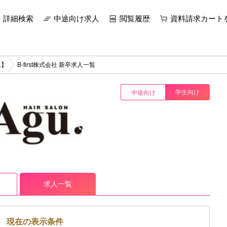
詳細検索
中途向け求人
閲覧履歴
資料請求カート
ム】
B-first株式会社 新卒求人一覧
学生向け
中途向け
求人一覧
介
現在の表示条件