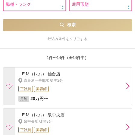
検索
絞込み条件をクリアする
1件〜14件（全14件中）
L.E.M（レム） 仙台店
青葉通一番町駅 徒歩2分
正社員
美容師
20万円〜
月給
L.E.M（レム） 泉中央店
泉中央駅 徒歩3分
正社員
美容師