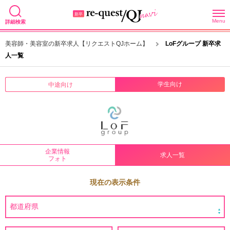
Menu
詳細検索
美容師・美容室の新卒求人【リクエストQJホーム】
LoFグループ 新卒求
人一覧
学生向け
中途向け
企業情報
求人一覧
フォト
現在の表示条件