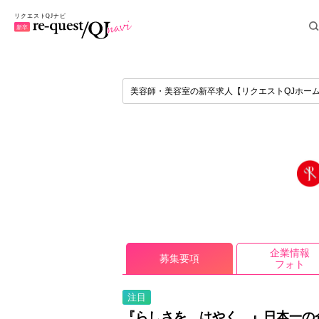
美容師・美容室の新卒求人【リクエストQJホー
企業情報
募集要項
フォト
注目
『らしさを、はやく。』日本一の