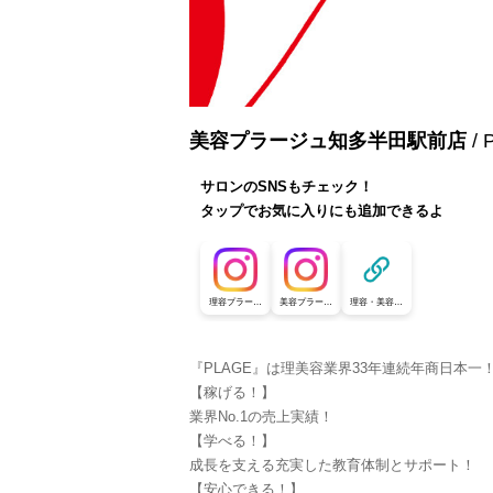
美容プラージュ知多半田駅前店
/
サロンのSNSもチェック！
タップでお気に入りにも追加できるよ
理容プラージ
美容プラージ
理容・美容プ
ュ【公式採用
ュ【公式採用
ラージュ【公
アカウント】
アカウント】
式採用アカウ
ント】
『PLAGE』は理美容業界33年連続年商日本一
【稼げる！】
業界No.1の売上実績！
【学べる！】
成長を支える充実した教育体制とサポート！
【安心できる！】