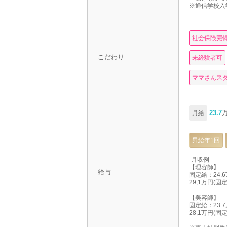
※通信学校入
社会保険完
こだわり
未経験者可
ママさんス
23.7
月給
昇給年1回
-月収例-
【理容師】
給与
固定給：24.
29,1万円(
【美容師】
固定給：23.
28,1万円(