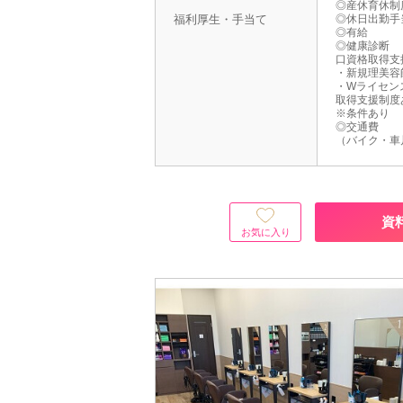
◎産休育休制
福利厚生・手当て
◎休日出勤手
◎有給
◎健康診断
口資格取得支
・新規理美容
・Wライセン
取得支援制度
※条件あり
◎交通費
（バイク・車
資
お気に入り