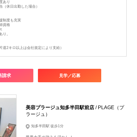
度あり
当（休日出勤した場合）
援制度も充実
師資格
ス
あり。
片道2キロ以上は会社規定により支給）
料請求
見学／応募
美容プラージュ知多半田駅前店
/ PLAGE（プ
ラージュ）
知多半田駅 徒歩1分