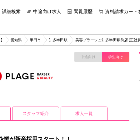
詳細検索
中途向け求人
閲覧履歴
資料請求カート
ム】
愛知県
半田市
知多半田駅
美容プラージュ知多半田駅前店 (正社
中途向け
学生向け
スタッフ紹介
求人一覧
企業が新卒採用スタート！！