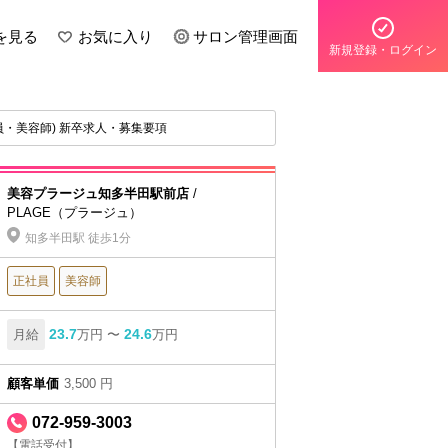
を見る
お気に入り
サロン管理画面
新規登録・ログイン
員・美容師) 新卒求人・募集要項
美容プラージュ知多半田駅前店
/
PLAGE（プラージュ）
知多半田駅 徒歩1分
正社員
美容師
23.7
24.6
月給
万円 〜
万円
顧客単価
3,500 円
072-959-3003
【電話受付】