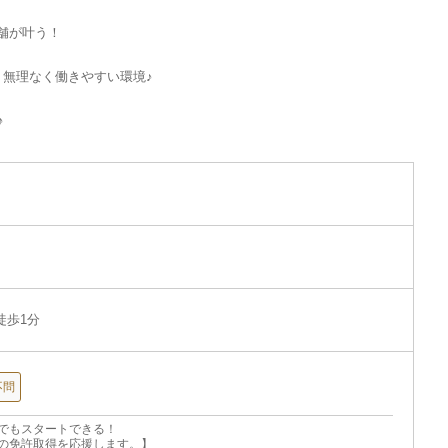
舗が叶う！
、無理なく働きやすい環境♪
♪
徒歩1分
不問
でもスタートできる！
の免許取得を応援します。】