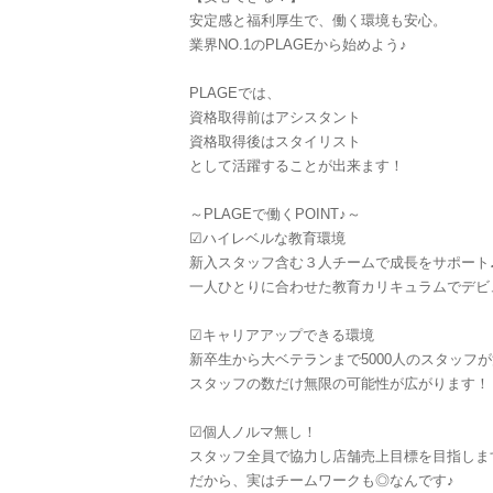
安定感と福利厚生で、働く環境も安心。
業界NO.1のPLAGEから始めよう♪
PLAGEでは、
資格取得前はアシスタント
資格取得後はスタイリスト
として活躍することが出来ます！
～PLAGEで働くPOINT♪～
☑︎ハイレベルな教育環境
新入スタッフ含む３人チームで成長をサポート
一人ひとりに合わせた教育カリキュラムでデビ
☑︎キャリアアップできる環境
新卒生から大ベテランまで5000人のスタッフ
スタッフの数だけ無限の可能性が広がります！
☑︎個人ノルマ無し！
スタッフ全員で協力し店舗売上目標を目指しま
だから、実はチームワークも◎なんです♪