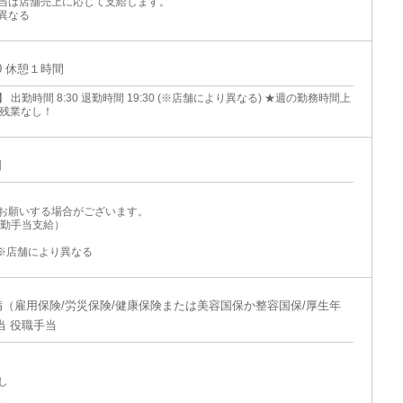
当は店舗売上に応じて支給します。
異なる
:00 休憩１時間
 出勤時間 8:30 退勤時間 19:30 (※店舗により異なる) ★週の勤務時間上
で残業なし！
日
お願いする場合がございます。
出勤手当支給）
3）※店舗により異なる
（雇用保険/労災保険/健康保険または美容国保か整容国保/厚生年
当 役職手当
し