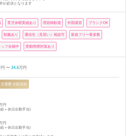
学が必須となります
備
育児休暇実績あり
理容師歓迎
外部講習
ブランクOK
制服あり
通信生（見習い）相談可
新規フリー客多数
タッフ在籍中
受動喫煙対策あり
万円 〜
24.6
万円
交通費 全額支給
6万円
固定給＋休日出勤手当)
7万円
固定給＋休日出勤手当)