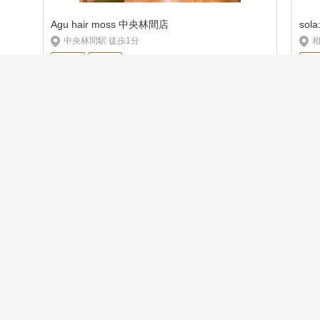
Agu hair moss 中央林間店
sola
中央林間駅 徒歩1分
相
正社員
美容師
正
資料請求
見学／応募
クーポン
月給 20.5万円 〜 24万円
月
関連リンク
神奈川県の美容師・美容室の求人情報
湘南台駅の美容師・美容室の求人情報
初めての方へ
美容院経営者の方へ
サイトマップ
利用規約
個人情報保護方針
よくある質問