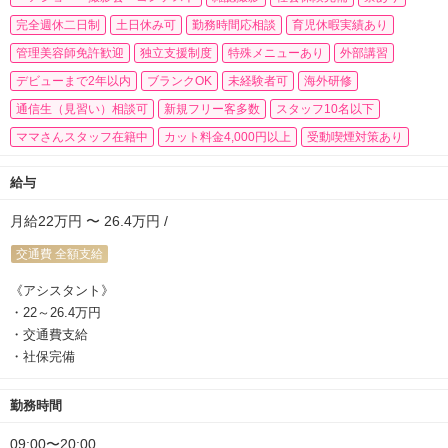
完全週休二日制
土日休み可
勤務時間応相談
育児休暇実績あり
管理美容師免許歓迎
独立支援制度
特殊メニューあり
外部講習
デビューまで2年以内
ブランクOK
未経験者可
海外研修
通信生（見習い）相談可
新規フリー客多数
スタッフ10名以下
ママさんスタッフ在籍中
カット料金4,000円以上
受動喫煙対策あり
給与
月給22万円 〜 26.4万円 /
交通費 全額支給
《アシスタント》
・22～26.4万円
・交通費支給
・社保完備
勤務時間
09:00〜20:00