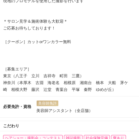
現地のプロモデルを使用した撮影を行います
＊サロン見学＆施術体験も大歓迎＊
ご応募お待ちしております！
［クーポン］カットorワンカラー無料
［募集エリア］
東京（八王子 立川 吉祥寺 町田 三鷹）
神奈川（本厚木 古淵 海老名 相模原 湘南台 橋本 大船 茅ケ
崎 相模大野 藤沢 辻堂 青葉台 平塚 秦野 ゆめが丘）
美容師免許
必要免許・資格
美容師アシスタント（全店舗）
こだわり
ヘアショー・撮影会・コンテスト
雑誌撮影
社会保険完備
寮あり