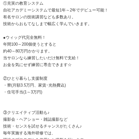
①充実の教育システム
自社アカデミーシステムで最短1年～2年でデビュー可能！
有名サロンの技術講習なども多数あり。
技術からおもてなしまで幅広く学んでいきます。
●ウィッグ代完全無料！
年間100～200個使うとすると
約40～80万円かかります。
当サロンなら練習したいだけ無料で支給！
お金を気にせず練習に専念できます☆
②ひとり暮らし支援制度
・寮(月額3.5万円、家賃･光熱費込)
・住宅手当(1～3万円)
③クリエイティブ活動も♪
撮影会・ヘアショー・雑誌撮影など
技術・センスを試せるチャンスがたくさん♪
毎年実施する海外研修では、