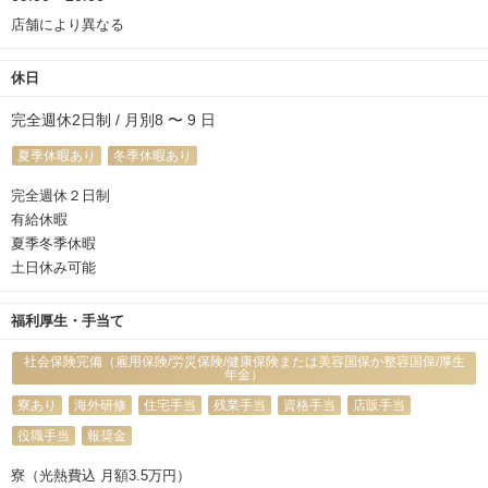
店舗により異なる
休日
完全週休2日制 / 月別8 〜 9 日
夏季休暇あり
冬季休暇あり
完全週休２日制
有給休暇
夏季冬季休暇
土日休み可能
福利厚生・手当て
社会保険完備（雇用保険/労災保険/健康保険または美容国保か整容国保/厚生
年金）
寮あり
海外研修
住宅手当
残業手当
資格手当
店販手当
役職手当
報奨金
寮（光熱費込 月額3.5万円）