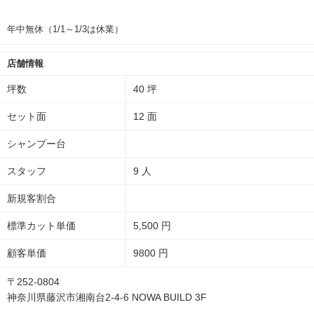
年中無休（1/1～1/3は休業）
店舗情報
坪数
40 坪
セット面
12 面
シャンプー台
スタッフ
9 人
新規客割合
標準カット単価
5,500 円
顧客単価
9800 円
〒252-0804
神奈川県藤沢市湘南台2-4-6 NOWA BUILD 3F