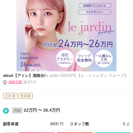
attrait【アトレ】湘南台/
le jardin GROUPE【ル・ジャルダン グループ】
湘南台駅
徒歩1分
正社員
美容師
22万円 〜 26.4万円
月給
顧客単価
9800 円
スタッフ数
9 人