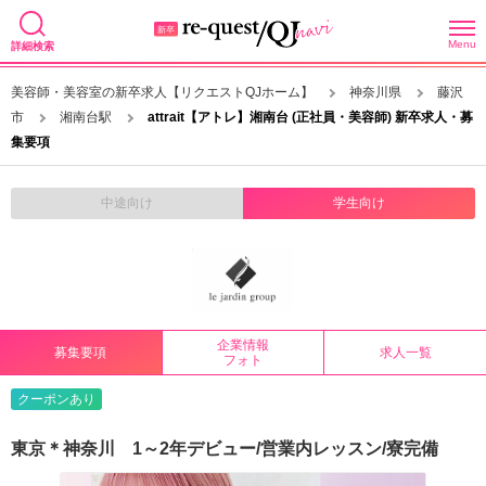
Menu
詳細検索
美容師・美容室の新卒求人【リクエストQJホーム】
神奈川県
藤沢
市
湘南台駅
attrait【アトレ】湘南台 (正社員・美容師) 新卒求人・募
集要項
中途向け
学生向け
企業情報
募集要項
求人一覧
フォト
クーポンあり
東京＊神奈川 1～2年デビュー/営業内レッスン/寮完備