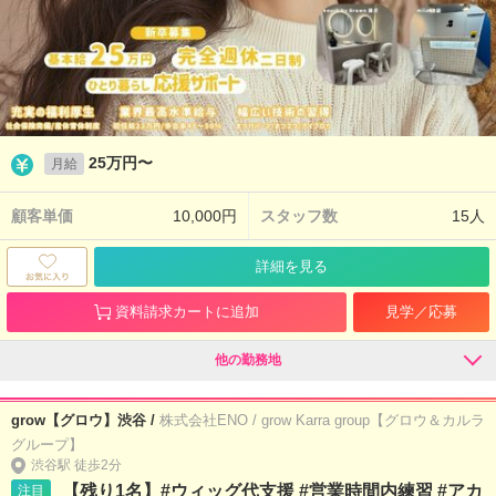
25万円〜
月給
顧客単価
10,000円
スタッフ数
15人
詳細を見る
資料請求カートに追加
見学／応募
他の勤務地
grow【グロウ】渋谷 /
株式会社ENO / grow Karra group【グロウ＆カルラ
グループ】
渋谷駅 徒歩2分
【残り1名】#ウィッグ代支援 #営業時間内練習 #アカ
注目