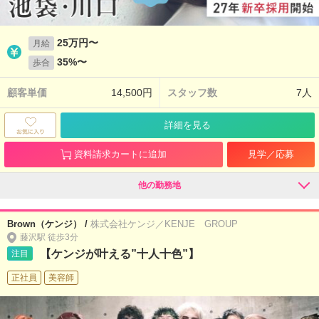
25万円〜
月給
35%〜
歩合
顧客単価
14,500円
スタッフ数
7人
詳細を見る
資料請求カートに追加
見学／応募
他の勤務地
Brown（ケンジ） /
株式会社ケンジ／KENJE GROUP
藤沢駅 徒歩3分
【ケンジが叶える”十人十色”】
注目
正社員
美容師