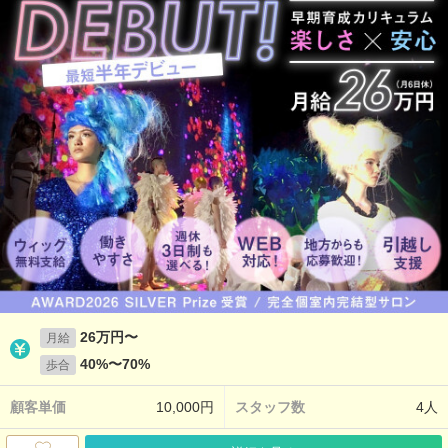
26万円〜
月給
40%〜70%
歩合
顧客単価
10,000円
スタッフ数
4人