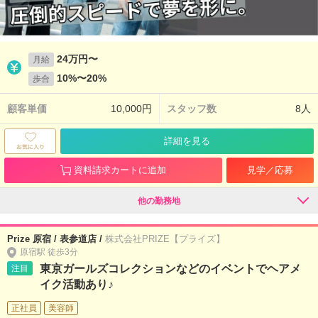
24万円〜
月給
10%〜20%
歩合
顧客単価
10,000円
スタッフ数
8人
詳細を見る
資料請求カートに追加
見学／応募
他の勤務地
Prize 原宿 / 表参道店 /
株式会社PRIZE【プライズ】
原宿駅 徒歩3分
東京ガールズコレクションなどのイベントでヘアメ
注目
イク活動あり♪
正社員
美容師