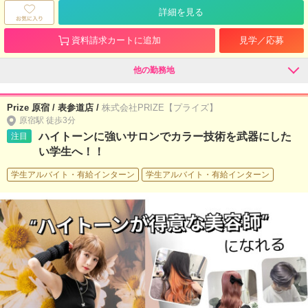
詳細を見る
資料請求カートに追加
見学／応募
他の勤務地
Prize 原宿 / 表参道店 /
株式会社PRIZE【プライズ】
原宿駅 徒歩3分
ハイトーンに強いサロンでカラー技術を武器にした
注目
い学生へ！！
学生アルバイト・有給インターン
学生アルバイト・有給インターン