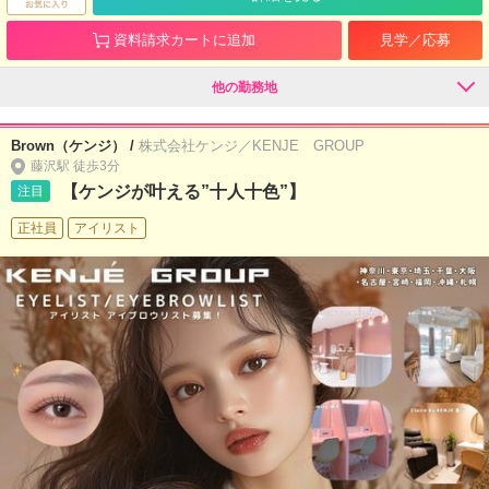
資料請求カートに追加
見学／応募
他の勤務地
Brown（ケンジ） /
株式会社ケンジ／KENJE GROUP
藤沢駅 徒歩3分
【ケンジが叶える”十人十色”】
注目
正社員
アイリスト