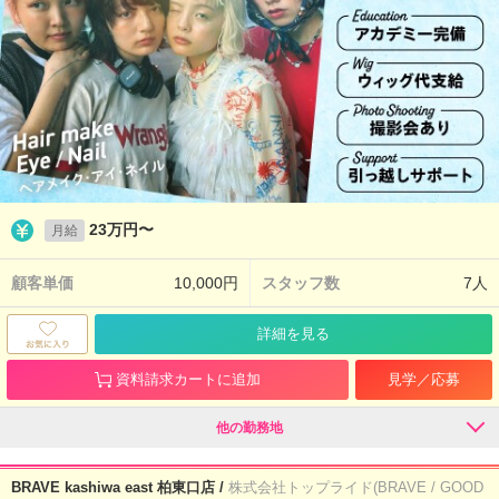
23万円〜
月給
顧客単価
10,000円
スタッフ数
7人
詳細を見る
資料請求カートに追加
見学／応募
他の勤務地
BRAVE kashiwa east 柏東口店 /
株式会社トップライド(BRAVE / GOOD