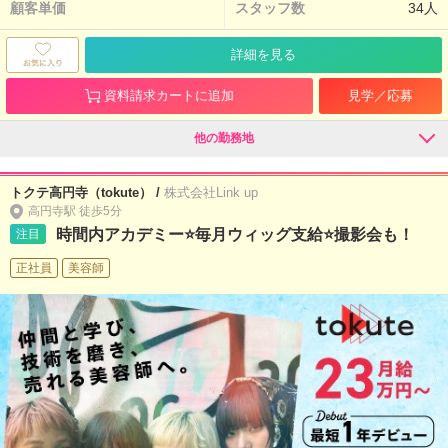
顧客単価
スタッフ数
34人
詳細を見る
資料請求カートに追加
見学／応募
他の勤務地
トクテ高円寺（tokute） /
株式会社Link up
高円寺駅 徒歩5分
時間内アカデミー⭐毎月ウィッグ支給⭐撮影会も！
注目
正社員
美容師