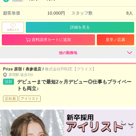
顧客単価
10,000円
スタッフ数
8人
詳細を見る
資料請求カートに追加
見学／応募
他の勤務地
Prize 原宿 / 表参道店 /
株式会社PRIZE【プライズ】
原宿駅 徒歩3分
デビューまで最短2ヶ月デビュー◎仕事もプライベー
注目
トも両立♪
正社員
アイリスト