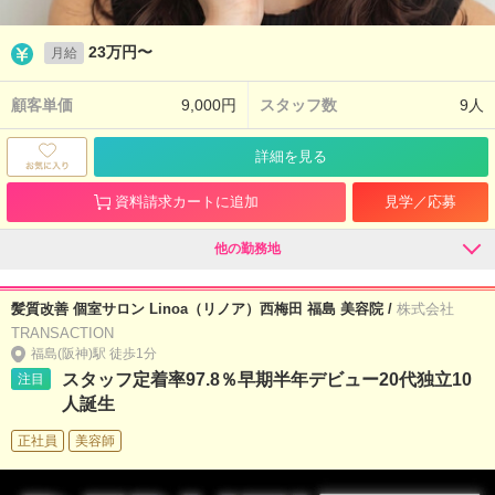
23万円〜
月給
顧客単価
9,000円
スタッフ数
9人
詳細を見る
資料請求カートに追加
見学／応募
他の勤務地
髪質改善 個室サロン Linoa（リノア）西梅田 福島 美容院 /
株式会社
TRANSACTION
福島(阪神)駅 徒歩1分
スタッフ定着率97.8％早期半年デビュー20代独立10
注目
人誕生
正社員
美容師