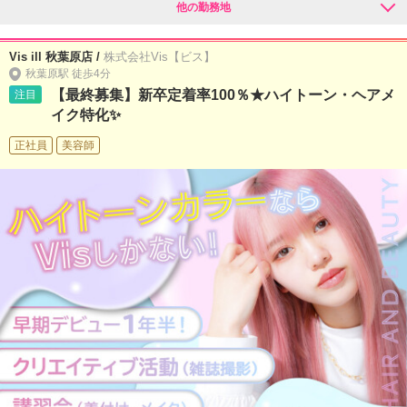
他の勤務地
Vis ill 秋葉原店 /
株式会社Vis【ビス】
秋葉原駅 徒歩4分
【最終募集】新卒定着率100％★ハイトーン・ヘアメ
注目
イク特化✨
正社員
美容師