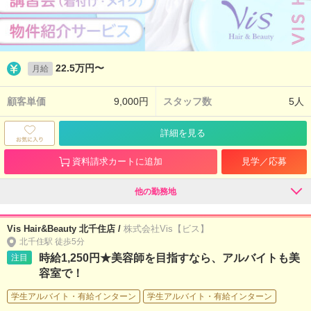
22.5万円〜
月給
顧客単価
9,000円
スタッフ数
5人
詳細を見る
資料請求カートに追加
見学／応募
他の勤務地
Vis Hair&Beauty 北千住店 /
株式会社Vis【ビス】
北千住駅 徒歩5分
時給1,250円★美容師を目指すなら、アルバイトも美
注目
容室で！
学生アルバイト・有給インターン
学生アルバイト・有給インターン