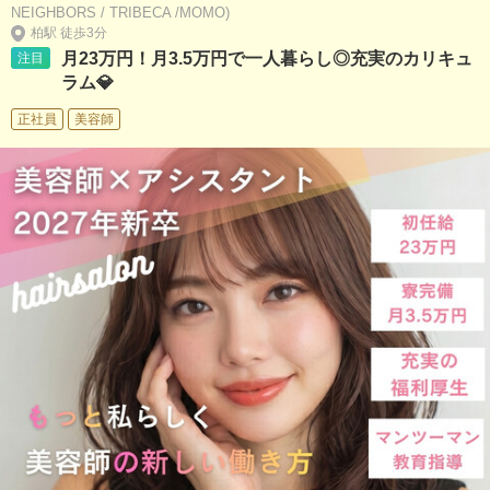
NEIGHBORS / TRIBECA /MOMO)
柏駅 徒歩3分
月23万円！月3.5万円で一人暮らし◎充実のカリキュ
注目
ラム💎
正社員
美容師