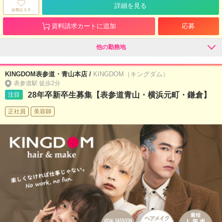
詳細を見る
資料請求カートに追加
応募
他の勤務地
KINGDOM表参道・青山本店 /
KINGDOM（キングダム）
表参道駅 徒歩2分
28年卒新卒生募集【表参道青山・横浜元町・鎌倉】
注目
正社員
美容師