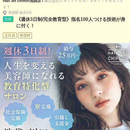
Hair art chiffon池袋店 /
株式会社ＣＨＩＦＦＯＮ・ＡＲＴ・ＰＲＯＪＥ
ＣＴ
池袋駅 徒歩2分
《週休3日制/完全教育型》指名100人つける技術が身
注目
に付く！
正社員
美容師