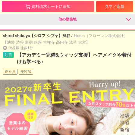
資料請求カートに追加
見学／応募
他の勤務地
shirof shibuya【シロフ シブヤ】渋谷 /
Floren（フローレン株式会社）
【池袋 渋谷 新宿 銀座 吉祥寺 高円寺 浅草 大宮】
渋谷駅 徒歩1分
【アカデミー完備&ウィッグ支援】ヘアメイクや着付
注目
けも学べる♪
正社員
美容師