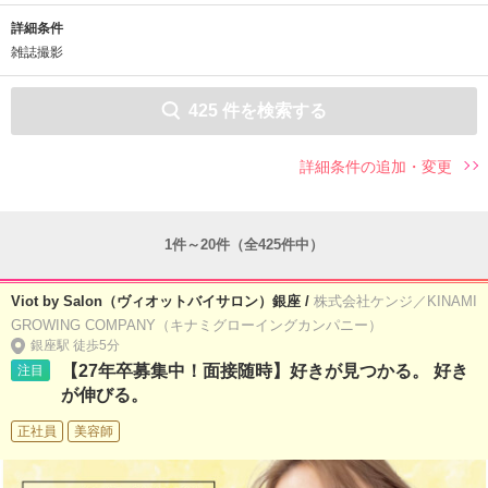
詳細条件
雑誌撮影
425
件を検索する
詳細条件の追加・変更
1件～20件（全425件中）
Viot by Salon（ヴィオットバイサロン）銀座 /
株式会社ケンジ／KINAMI
GROWING COMPANY（キナミグローイングカンパニー）
銀座駅 徒歩5分
【27年卒募集中！面接随時】好きが見つかる。 好き
注目
が伸びる。
正社員
美容師