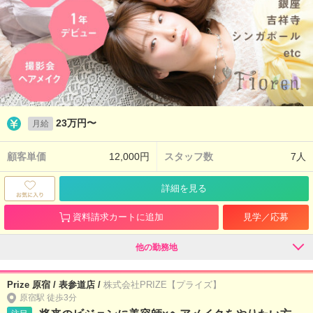
23万円〜
月給
顧客単価
12,000円
スタッフ数
7人
詳細を見る
資料請求カートに追加
見学／応募
他の勤務地
Prize 原宿 / 表参道店 /
株式会社PRIZE【プライズ】
原宿駅 徒歩3分