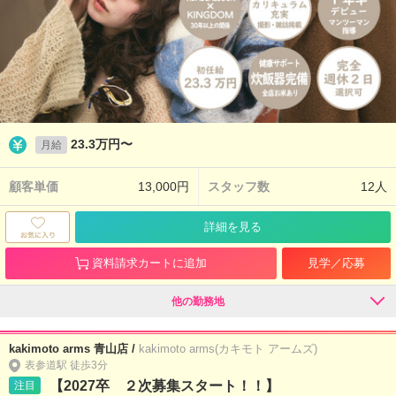
23.3万円〜
月給
顧客単価
13,000円
スタッフ数
12人
詳細を見る
資料請求カートに追加
見学／応募
他の勤務地
kakimoto arms 青山店 /
kakimoto arms(カキモト アームズ)
表参道駅 徒歩3分
【2027卒 ２次募集スタート！！】
注目