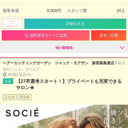
顧客単価
9,000円
スタッフ数
20人
詳細を見る
資料請求カートに追加
見学／応募
他の勤務地
ヘアーカッティングガーデン ジャック・モアザン 新宿高島屋店 /
株式
会社ソシエ・ワールド
新宿駅 徒歩2分
【27卒選考スタート！】プライベートも充実できる
注目
サロン★
正社員
美容師