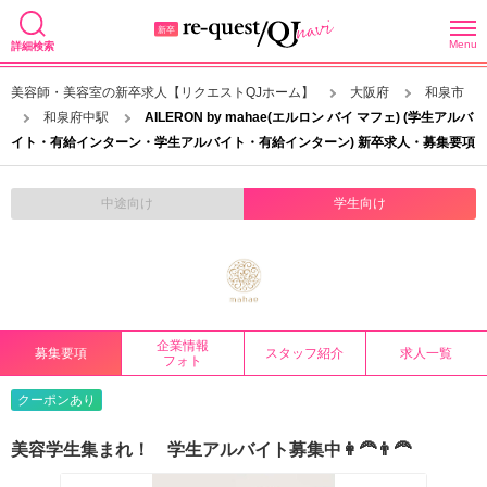
Menu
詳細検索
美容師・美容室の新卒求人【リクエストQJホーム】
大阪府
和泉市
和泉府中駅
AILERON by mahae(エルロン バイ マフェ) (学生アルバ
イト・有給インターン・学生アルバイト・有給インターン) 新卒求人・募集要項
中途向け
学生向け
企業情報
募集要項
スタッフ紹介
求人一覧
フォト
クーポンあり
美容学生集まれ！ 学生アルバイト募集中👩‍🦰👨‍🦰