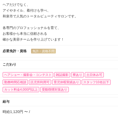
ヘアだけでなく、
アイやネイル、着付けも学べ、
和泉市で人気のトータルビューティサロンです。
各専門のプロフェッショナルを育て、
お客様から本当に信頼される
確かな美容チームを作り上げています！
必要免許・資格
免許・資格不問
こだわり
ヘアショー・撮影会・コンテスト
雑誌撮影
寮あり
土日休み可
勤務時間応相談
託児所利用可
育児休暇実績あり
スタッフ10名以下
カット料金4,000円以上
受動喫煙対策あり
給与
時給1,120円 〜 /