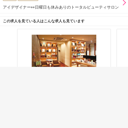
アイデザイナー👀日曜日も休みありのトータルビューティサロン
この求人を見ている人はこんな求人も見ています
資料請求
応募
クーポン
Room RICHAIR〔ルームリシェール〕南越谷
MAI
南越谷駅 徒歩7分
箕
正社員
美容師
正
月給 22万円 〜