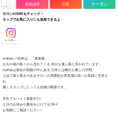
応募
クーポン
資料請求
サロンのSNSもチェック！
タップでお気に入りにも追加できるよ
もっと知って
ほしいMAHAE
のこと
mahae──由来は、「真南風」。
はるか南の島々から流れてくる 幸せを運ぶ風と言われています。
mahaeは都会の喧騒の中にある 日常とは離れた癒しの空間。
上品で落ち着きのあるサロンの雰囲気が美意識の高いお客様に支持さ
れ、
働くスタッフにとっても自慢の職場です。
学生アルバイト募集中💁‍♀️
土日のお休みや夏休みだけでもOK🎉
お気軽にご相談ください✨