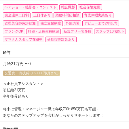
ヘアショー・撮影会・コンテスト
雑誌撮影
社会保険完備
完全週休二日制
土日休み可
勤務時間応相談
育児休暇実績あり
管理美容師免許歓迎
独立支援制度
外部講習
デビューまで2年以内
ブランクOK
幹部・店長候補歓迎
新規フリー客多数
スタッフ10名以下
ママさんスタッフ在籍中
受動喫煙対策あり
給与
月給21万円 〜 /
交通費 一部支給 (15000 円/月まで)
＜正社員アシスタント＞
初任給21万円
半年後昇給あり
将来は管理・マネージャー職で年収700~850万円も可能♪
あなたのステップアップを会社がしっかりサポートします！