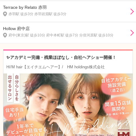
Terrace by Relato 赤羽
赤羽駅 徒歩3分 赤羽岩淵駅 徒歩3分
Hollow 府中店
府中(東京)駅 徒歩10分 府中本町駅 徒歩7分 分倍河原駅 徒歩10分
✨アカデミー完備・残業ほぼなし・自社ヘアショー開催！
H//M hair【エイチエムヘアー】/ HM holdings株式会社