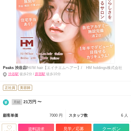
Peaks 渋谷店/
H//M hair【エイチエムヘアー】/ HM holdings株式会社
渋谷駅
徒歩2分 /
原宿駅
徒歩10分
正社員
美容師
21万円 〜
月給
顧客単価
7000 円
スタッフ数
6 人
見学／応募
クーポン
資料請求