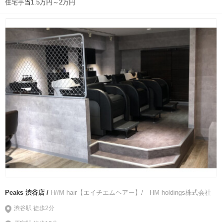
住宅手当1.5万円～2万円
Peaks 渋谷店 /
H//M hair【エイチエムヘアー】/ HM holdings株式会社
渋谷駅 徒歩2分