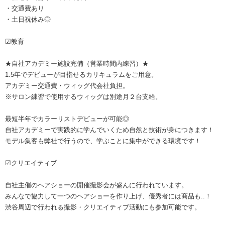
・交通費あり
・土日祝休み◎
☑教育
★自社アカデミー施設完備（営業時間内練習）★
1.5年でデビューが目指せるカリキュラムをご用意。
アカデミー交通費・ウィッグ代会社負担。
※サロン練習で使用するウィッグは別途月２台支給。
最短半年でカラーリストデビューが可能◎
自社アカデミーで実践的に学んでいくため自然と技術が身につきます！
モデル集客も弊社で行うので、学ぶことに集中ができる環境です！
☑クリエイティブ
自社主催のヘアショーの開催撮影会が盛んに行われています。
みんなで協力して一つのヘアショーを作り上げ、優秀者には商品も..！
渋谷周辺で行われる撮影・クリエイティブ活動にも参加可能です。