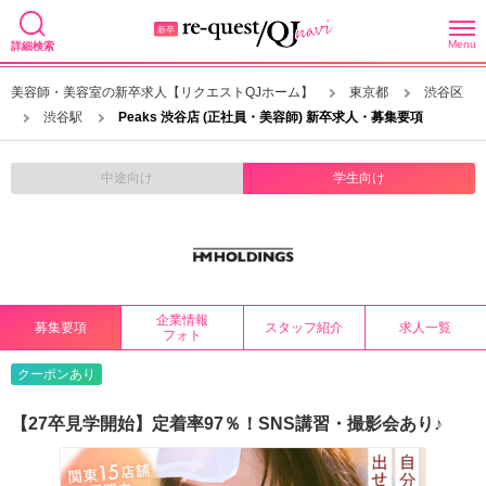
Menu
詳細検索
美容師・美容室の新卒求人【リクエストQJホーム】
東京都
渋谷区
渋谷駅
Peaks 渋谷店 (正社員・美容師) 新卒求人・募集要項
中途向け
学生向け
企業情報
募集要項
スタッフ紹介
求人一覧
フォト
クーポンあり
【27卒見学開始】定着率97％！SNS講習・撮影会あり♪