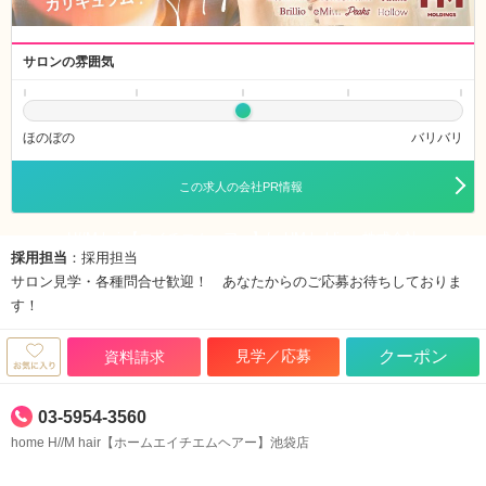
サロンの雰囲気
ほのぼの
バリバリ
この求人の会社PR情報
H//M hair【エイチエムヘアー】/ HM holdings株式会社
採用担当
：採用担当
サロン見学・各種問合せ歓迎！ あなたからのご応募お待ちしておりま
す！
見学／応募
クーポン
資料請求
03-5954-3560
home H//M hair【ホームエイチエムヘアー】池袋店