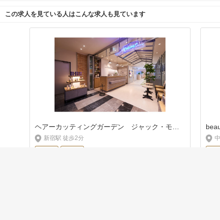
この求人を見ている人はこんな求人も見ています
ヘアーカッティングガーデン ジャック・モアザン 新宿高島屋店
bea
新宿駅 徒歩2分
中
正社員
美容師
正
資料請求
見学／応募
クーポン
月給 23万円 〜
関連リンク