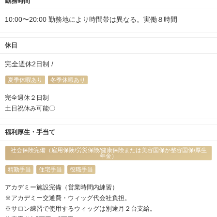
勤務時間
10:00〜20:00 勤務地により時間帯は異なる。実働８時間
休日
完全週休2日制 /
夏季休暇あり
冬季休暇あり
完全週休２日制
土日祝休み可能〇
福利厚生・手当て
社会保険完備（雇用保険/労災保険/健康保険または美容国保か整容国保/厚生
年金）
精勤手当
住宅手当
役職手当
アカデミー施設完備（営業時間内練習）
※アカデミー交通費・ウィッグ代会社負担。
※サロン練習で使用するウィッグは別途月２台支給。