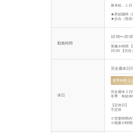
基本給…１日
★昇給随時（
★歩合（指名
10:00〜20
勤務時間
実働８時間 【
20:00 【渋谷
完全週休2日制
夏季休暇 な
完全週休２日
休日
冬季 有給休
【定休日】
不定休
※営業時間内
※残業や時間