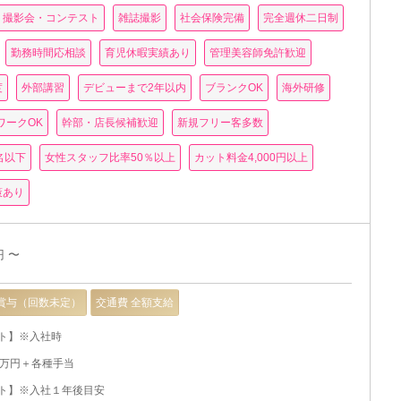
・撮影会・コンテスト
雑誌撮影
社会保険完備
完全週休二日制
勤務時間応相談
育児休暇実績あり
管理美容師免許歓迎
度
外部講習
デビューまで2年以内
ブランクOK
海外研修
ワークOK
幹部・店長候補歓迎
新規フリー客多数
名以下
女性スタッフ比率50％以上
カット料金4,000円以上
策あり
円 〜
賞与（回数未定）
交通費 全額支給
ト】※入社時
3万円＋各種手当
ト】※入社１年後目安