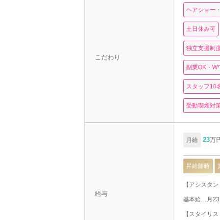
ヘアショー
土日休み可
独立支援制
こだわり
副業OK・W
スタッフ10
受動喫煙対
23
万
月給
昇給随時
【アシスタン
給与
基本給…月2
【スタイリス