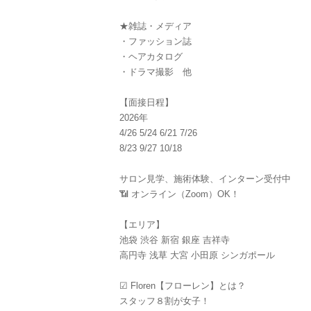
★雑誌・メディア
・ファッション誌
・ヘアカタログ
・ドラマ撮影 他
【面接日程】
2026年
4/26 5/24 6/21 7/26
8/23 9/27 10/18
サロン見学、施術体験、インターン受付中
📶 オンライン（Zoom）OK！
【エリア】
池袋 渋谷 新宿 銀座 吉祥寺
高円寺 浅草 大宮 小田原 シンガポール
☑ Floren【フローレン】とは？
スタッフ８割が女子！