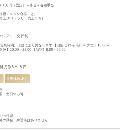
 / １万円（固定）＋歩合＋各種手当
技術チェック合格ごと）
売上10％・フリー売上５％）
:00 シフト・交代制
営業時間】店舗により異なります 【池袋 吉祥寺 高円寺 大宮】10:00～
 銀座】10:00～22:00 【新宿】9:00～22:00
 月別8 〜 8 日
し
冬季休暇 あり
制
暇 土日休み可
での練習
外の勤務・練習等はありません