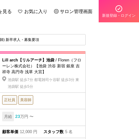
を見る
お気に入り
サロン管理画面
新規登録・ログイン
美容師) 新卒求人・募集要項
Lill arch【リルアーチ】池袋
/ Floren（フロ
ーレン株式会社）【池袋 渋谷 新宿 銀座 吉
祥寺 高円寺 浅草 大宮】
池袋駅 徒歩7分 都電雑司ケ谷駅 徒歩3分 東
池袋駅 徒歩5分
正社員
美容師
23
月給
万円 〜
顧客単価
12,000 円
スタッフ数
5 名