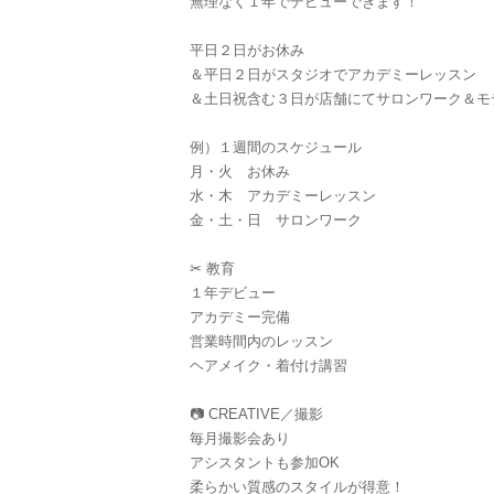
無理なく１年でデビューできます！
平日２日がお休み
＆平日２日がスタジオでアカデミーレッスン
＆土日祝含む３日が店舗にてサロンワーク＆モ
例）１週間のスケジュール
月・火 お休み
水・木 アカデミーレッスン
金・土・日 サロンワーク
✂ 教育
１年デビュー
アカデミー完備
営業時間内のレッスン
ヘアメイク・着付け講習
📷 CREATIVE／撮影
毎月撮影会あり
アシスタントも参加OK
柔らかい質感のスタイルが得意！