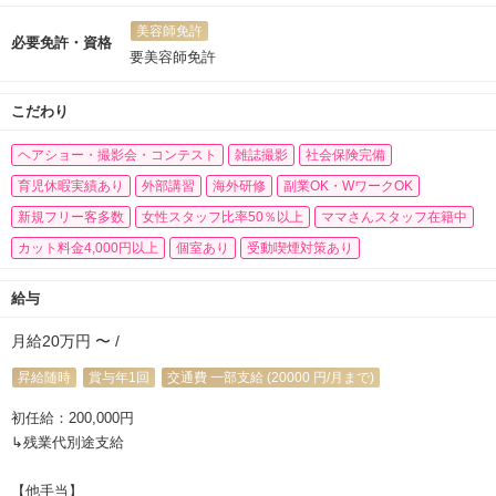
美容師免許
必要免許・資格
要美容師免許
こだわり
ヘアショー・撮影会・コンテスト
雑誌撮影
社会保険完備
育児休暇実績あり
外部講習
海外研修
副業OK・WワークOK
新規フリー客多数
女性スタッフ比率50％以上
ママさんスタッフ在籍中
カット料金4,000円以上
個室あり
受動喫煙対策あり
給与
月給20万円 〜 /
昇給随時
賞与年1回
交通費 一部支給 (20000 円/月まで)
初任給：200,000円
↳残業代別途支給
【他手当】