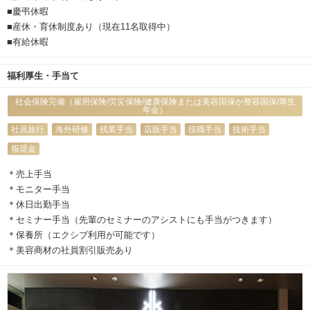
■慶弔休暇
■産休・育休制度あり（現在11名取得中）
■有給休暇
福利厚生・手当て
社会保険完備（雇用保険/労災保険/健康保険または美容国保か整容国保/厚生
年金）
社員旅行
海外研修
残業手当
店販手当
役職手当
技術手当
報奨金
＊売上手当
＊モニター手当
＊休日出勤手当
＊セミナー手当（先輩のセミナーのアシストにも手当がつきます）
＊保養所（エクシブ利用が可能です）
＊美容商材の社員割引販売あり