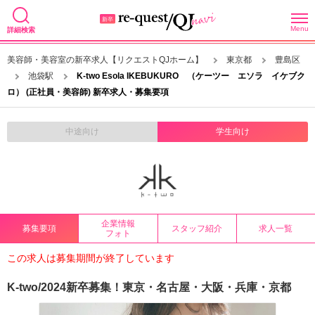
Menu
詳細検索
美容師・美容室の新卒求人【リクエストQJホーム】
東京都
豊島区
池袋駅
K-two Esola IKEBUKURO （ケーツー エソラ イケブク
ロ） (正社員・美容師) 新卒求人・募集要項
中途向け
学生向け
企業情報
募集要項
スタッフ紹介
求人一覧
フォト
この求人は募集期間が終了しています
K-two/2024新卒募集！東京・名古屋・大阪・兵庫・京都