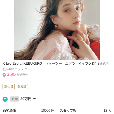
K-two Esola IKEBUKURO （ケーツー エソラ イケブクロ）/
株式会
社K-twoエフェクト
池袋駅
徒歩0分
正社員
美容師
20万円 〜
月給
顧客単価
10000 円
スタッフ数
12 人