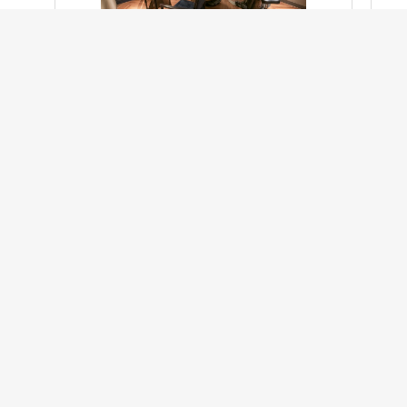
この求人は募集期間が終了しています
アートネイチャー久留米店
アデ
久留米駅 徒歩1分
正社員
美容師
正
月給 21.5万円 〜
月
関連リンク
東京都の美容師・美容室の求人情報
池袋駅の美容師・美容室の求人情報
初めての方へ
美容院経営者の方へ
サイトマップ
利用規約