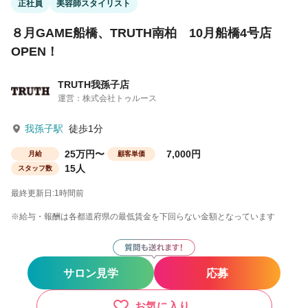
正社員
美容師スタイリスト
８月GAME船橋、TRUTH南柏 10月船橋4号店
OPEN！
TRUTH我孫子店
運営：株式会社トゥルース
我孫子駅
徒歩1分
25万円〜
7,000円
月給
顧客単価
15人
スタッフ数
最終更新日:1時間前
※給与・報酬は各都道府県の最低賃金を下回らない金額となっています
サロン見学
応募
お気に入り