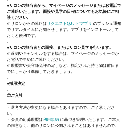
●サロンの担当者から、マイページのメッセージまたはお電話で
会社では集客や高歩合率還元の仕組みを、
ご連絡いたします。面接や見学の日程についてもお気軽にご相
サロンではアシスタントのサポート体制が。
談ください。
頑張るスタイリストがしっかり報われる環境を作っています。
※サロンからの連絡は
リクエストQJナビアプリ
のプッシュ通知
でリアルタイムにお知らせします。アプリをインストールして
おくと便利です。
↓
『チャンスを掴みたい』
●サロンの担当者との面接、またはサロン見学を行います。
そう想いを持っているあなた。
※遅刻やキャンセルをする場合は、マイページのメッセージか
トゥルースはとことんチャンスを与えます！
お電話で早めにご連絡ください。
※履歴書や美容師免許の写しなど、指定された持ち物は前日ま
でにしっかり準備しておきましょう。
↓
●採用決定
↓
◎ご入社
________________________________________
・選考方法が変更になる場合もありますので、ご了承くださ
い。
・会員の応募履歴は
利用規約
に基づき管理いたします。ご本人
の同意なく、他のサロンに公開されることはありませんので、