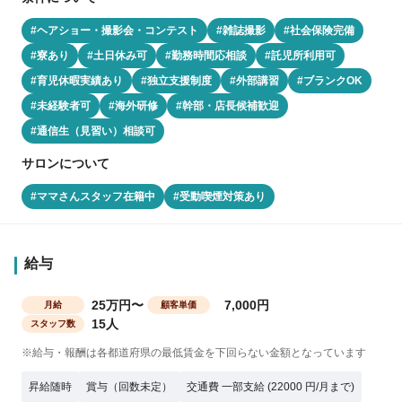
#ヘアショー・撮影会・コンテスト
#雑誌撮影
#社会保険完備
#寮あり
#土日休み可
#勤務時間応相談
#託児所利用可
#育児休暇実績あり
#独立支援制度
#外部講習
#ブランクOK
#未経験者可
#海外研修
#幹部・店長候補歓迎
#通信生（見習い）相談可
サロンについて
#ママさんスタッフ在籍中
#受動喫煙対策あり
給与
25万円〜
7,000円
月給
顧客単価
15人
スタッフ数
※給与・報酬は各都道府県の最低賃金を下回らない金額となっています
昇給随時
賞与（回数未定）
交通費 一部支給 (22000 円/月まで)