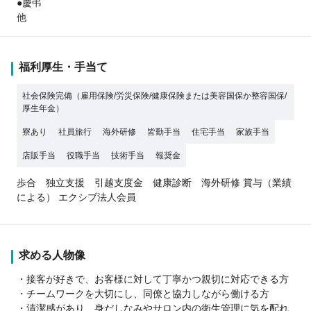
●慶弔
他
福利厚生・手当て
社会保険完備（雇用保険/労災保険/健康保険または美容国保か整容国保/
厚生年金）
寮あり
社員旅行
海外研修
皆勤手当
住宅手当
家族手当
店販手当
役職手当
技術手当
報奨金
歩合 独立支援 引越支度金 健康診断 海外研修 賞与（業績
による） エクシブ法人会員
求める人物像
・接客が好きで、お客様に対して丁寧かつ親切に対応できる方
・チームワークを大切にし、同僚と協力しながら働ける方
・清潔感があり、身だしなみやサロン内の衛生管理に気を配れ