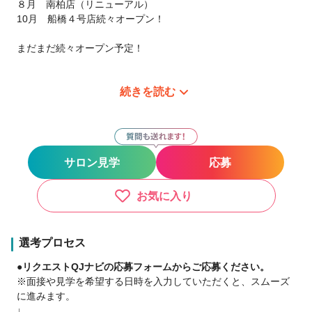
８月 南柏店（リニューアル）
10月 船橋４号店続々オープン！
まだまだ続々オープン予定！
続きを読む
この勢いに乗っかろう！
毎年オープンが続くトゥルースグループ！
この勢いに乗っかろう！
◇『保証給制度』をスタート‼‼
サロン見学
応募
不安な転職者のサポートしたい。
そんな想いから、保証給制度を設けることになりました。
保証給は最大30万円/月、期間は１年間。
お気に入り
安心して環境に慣れ、
自分のお客様を増やしていってください。
選考プロセス
●リクエストQJナビの応募フォームからご応募ください。
◇『稼ぐ』チャンスも、もちろん用意しています。
※面接や見学を希望する日時を入力していただくと、スムーズ
毎年、月収100万円を超えるスタイリストが誕生しています！
に進みます。
2023年最高月収は240万円
↓
スタイリストの個人売上は月間400万をオーバー。