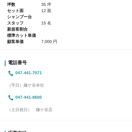
坪数
35 坪
セット面
12 面
シャンプー台
スタッフ
15 名
新規客割合
標準カット単価
顧客単価
7,000 円
電話番号
047-441-7071
（平日）鎌ケ谷本社
047-441-8600
（土日祝日） 鎌ケ谷店