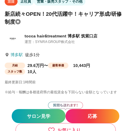
注目
正社員
営業・販売スタッフ・その他
新店続々OPEN！20代活躍中！キャリア形成/研修
制度◎
tocca hair&treatment 博多駅 筑紫口店
運営：SYNRA GROUP株式会社
博多駅
徒歩1分
29.6万円〜
10,443円
月給
顧客単価
10人
スタッフ数
最終更新日:1時間前
※給与・報酬は各都道府県の最低賃金を下回らない金額となっています
サロン見学
応募
お気に入り