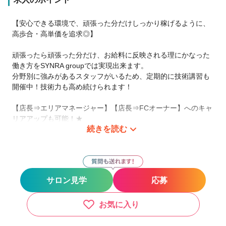
【安心できる環境で、頑張った分だけしっかり稼げるように、
高歩合・高単価を追求◎】
頑張ったら頑張った分だけ、お給料に反映される理にかなった
働き方をSYNRA groupでは実現出来ます。
分野別に強みがあるスタッフがいるため、定期的に技術講習も
開催中！技術力も高め続けられます！
【店長⇒エリアマネージャー】【店長⇒FCオーナー】へのキャ
リアアップも可能！★
続きを読む
◇店長業務
・予算管理（各目標数値の達成率に応じて評価が確定。手当付
与★）
・採用管理（見学対応、面接等）
サロン見学
応募
・広告管理（広告作成、クーポン考案等）
・仕入れ管理（発注業務、導入薬剤の決定）
独立を視野に、経営について学びたい方もぜひお待ちしており
お気に入り
ます★