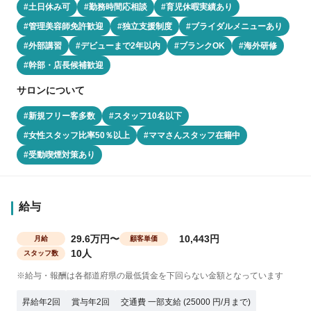
#土日休み可
#勤務時間応相談
#育児休暇実績あり
#管理美容師免許歓迎
#独立支援制度
#ブライダルメニューあり
#外部講習
#デビューまで2年以内
#ブランクOK
#海外研修
#幹部・店長候補歓迎
サロンについて
#新規フリー客多数
#スタッフ10名以下
#女性スタッフ比率50％以上
#ママさんスタッフ在籍中
#受動喫煙対策あり
給与
29.6万円〜
10,443円
月給
顧客単価
10人
スタッフ数
※給与・報酬は各都道府県の最低賃金を下回らない金額となっています
昇給年2回
賞与年2回
交通費 一部支給 (25000 円/月まで)