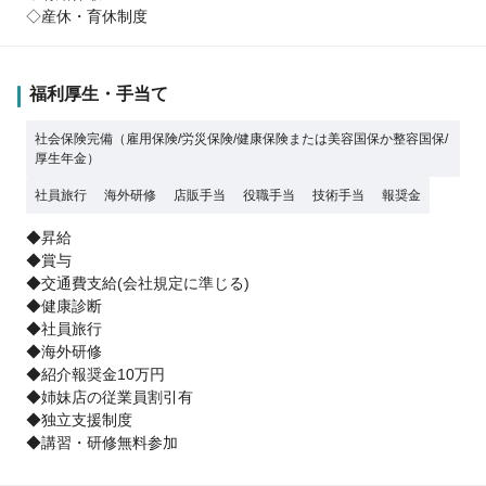
◇産休・育休制度
福利厚生・手当て
社会保険完備（雇用保険/労災保険/健康保険または美容国保か整容国保/
厚生年金）
社員旅行
海外研修
店販手当
役職手当
技術手当
報奨金
◆昇給
◆賞与
◆交通費支給(会社規定に準じる)
◆健康診断
◆社員旅行
◆海外研修
◆紹介報奨金10万円
◆姉妹店の従業員割引有
◆独立支援制度
◆講習・研修無料参加