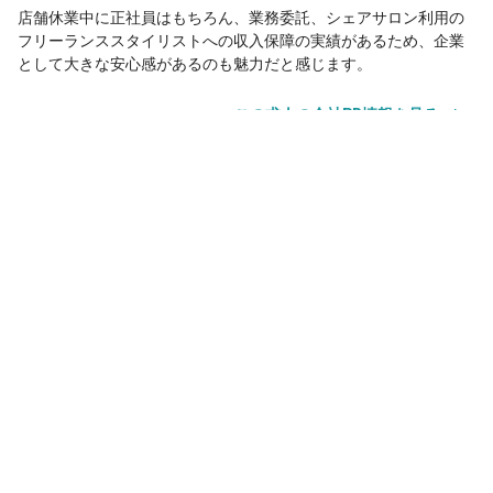
店舗休業中に正社員はもちろん、業務委託、シェアサロン利用の
フリーランススタイリストへの収入保障の実績があるため、企業
として大きな安心感があるのも魅力だと感じます。
この求人の会社PR情報を見る
サロン見学
応募
サロン見学
応募
お気に入り
その他の勤務地
Eleanor spa&treatment博多ANNEX
博多駅
徒歩2分