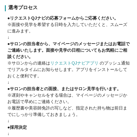
◇施術を中心としたサロン内業務全般
選考プロセス
●リクエストQJナビの応募フォームからご応募ください。
※面接や見学を希望する日時を入力していただくと、スムーズ
に進みます。
↓
●サロンの担当者から、マイページのメッセージまたはお電話で
ご連絡いたします。面接や見学の日程についてもお気軽にご相
談ください。
※サロンからの連絡は
リクエストQJナビアプリ
のプッシュ通知
でリアルタイムにお知らせします。アプリをインストールして
おくと便利です。
↓
●サロンの担当者との面接、またはサロン見学を行います。
※遅刻やキャンセルをする場合は、マイページのメッセージか
お電話で早めにご連絡ください。
※履歴書や美容師免許の写しなど、指定された持ち物は前日ま
でにしっかり準備しておきましょう。
↓
●採用決定
↓