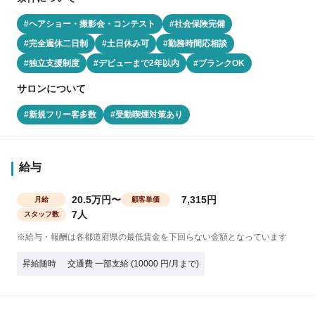
#ヘアショー・撮影会・コンテスト
#社会保険完備
#完全週休二日制
#土日休み可
#勤務時間応相談
#独立支援制度
#デビューまで2年以内
#ブランクOK
サロンについて
#新規フリー客多数
#受動喫煙対策あり
給与
20.5万円〜
7,315円
月給
顧客単価
7人
スタッフ数
※給与・報酬は各都道府県の最低賃金を下回らない金額となっています
昇給随時
交通費 一部支給 (10000 円/月まで)