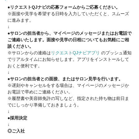
・17時までは美容師、17時から主婦・主夫♪
●リクエストQJナビの応募フォームからご応募ください。
●ゆったり派
※面接や見学を希望する日時を入力していただくと、スムーズ
・美容師をしながらも夢を実現したい♪
に進みます。
・17時退社で夕方から友達と遊びたい♪
↓
などなど
●サロンの担当者から、マイページのメッセージまたはお電話で
ご連絡いたします。面接や見学の日程についてもお気軽にご相
■《スタイリストデビューした後は》■
談ください。
・歩合率55％～65％
※サロンからの連絡は
リクエストQJナビアプリ
のプッシュ通知
・報酬は嬉しい【日払い】
でリアルタイムにお知らせします。アプリをインストールして
・Agu.では副業・WワークもOK!!
おくと便利です。
・フランチャイズ制度
↓
・Agu.独自の確定申告システムを使えます。
●サロンの担当者との面接、またはサロン見学を行います。
困った時には税理士サポートを受けられます！
※遅刻やキャンセルをする場合は、マイページのメッセージか
お電話で早めにご連絡ください。
■《フリーランス(業務委託)は不安という方へ》■
※履歴書や美容師免許の写しなど、指定された持ち物は前日ま
14年で1100店舗以上拡大をさせて頂いているのは
でにしっかり準備しておきましょう。
↓
・新規集客力(お客様からの信頼)
●採用決定
・働きやすさ(4700名以上の美容師さんからの信頼)
↓
がAgu.にはあるからです。
◎ご入社
Agu.は今までの実績があるのでご安心下さい。
________________________________________