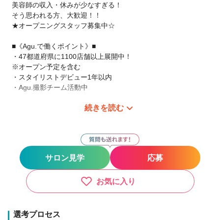
美容師の収入・休みが少なすぎる！
そう思われる方、大歓迎！！
★オープニングスタッフ募集中☆
■《Agu.で働くポイント》■
・47都道府県に1100店舗以上展開中！
※オープン予定を含む
・スタイリストデビュー1年以内
・Agu.撮影チーム活動中
続きを読む
サロン見学だけでというのでもOKです。
まずは、ご連絡下さい。
現在、日本全国（47都道府県）にAgu.は展開中です。
あなたの働きたい場所で、やりたい働き方を!
サロン見学
応募
【○○したい！がAgu.ならできます！！】
●バリバリ派
・都会で美容師として活躍したい！
お気に入り
・地元に帰って美容師として活躍したい！
●家庭重視派
・子供を保育園などに預けている間だけ働きたい♪
選考プロセス