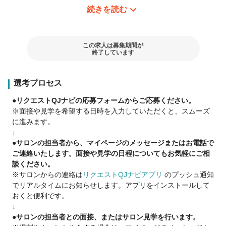
続きを読む
▽パートで働く魅力はココ▽
☑ 柔軟な勤務体系！
シフトや扶養内勤務もOK♪
子育て中のママ美容師さんも多数活躍中！
この求人は募集期間が
終了しています
☑ 個人ノルマなし！
店舗全体で協力するスタイルだから、
選考プロセス
プレッシャーなく安心。
チームワークも抜群です♪
●リクエストQJナビの応募フォームからご応募ください。
※面接や見学を希望する日時を入力していただくと、スムーズ
☑ 分業制だから安心！
に進みます。
カット・カラー・パーマ・ブローの中から、
↓
できる技術から始められます。
●サロンの担当者から、マイページのメッセージまたはお電話で
ブランクがあっても心配無用！
ご連絡いたします。面接や見学の日程についてもお気軽にご相
談ください。
☑ 予約・指名制なし！
※サロンからの連絡は
リクエストQJナビアプリ
のプッシュ通知
安定した入客があるので、
でリアルタイムにお知らせします。アプリをインストールして
自然と技術もスピードも磨かれます。
おくと便利です。
↓
☑ 全国に店舗多数！
●サロンの担当者との面接、またはサロン見学を行います。
ご家族の転勤やライフスタイルの変化にも