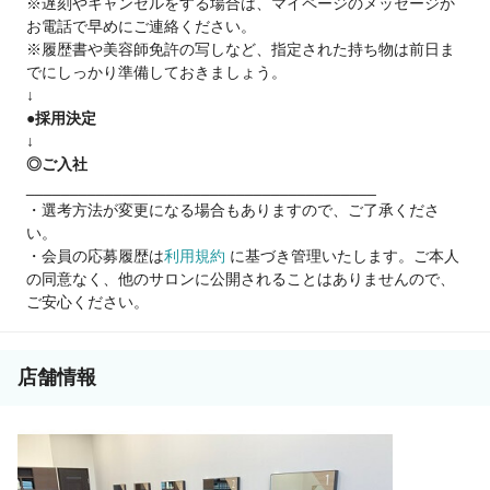
※遅刻やキャンセルをする場合は、マイページのメッセージか
柔軟に対応できます。
お電話で早めにご連絡ください。
※履歴書や美容師免許の写しなど、指定された持ち物は前日ま
☑ 働きやすい環境！
でにしっかり準備しておきましょう。
シフト制／残業なし／有休／健康診断など、
↓
安心して長く続けられる制度が充実。
●採用決定
↓
◎ご入社
【こんな方にぴったり！】
________________________________________
⇒家庭と両立しながら美容師を続けたい方
・選考方法が変更になる場合もありますので、ご了承くださ
⇒ブランクがあって復帰に不安を感じている方
い。
⇒安定したサロンで長く働きたい方
・会員の応募履歴は
利用規約
に基づき管理いたします。ご本人
の同意なく、他のサロンに公開されることはありませんので、
✨あなたの“今”の不安も、
ご安心ください。
希望も面接でぜひ聞かせてください。
安心＆安定のプラージュで、
私生活もお仕事も充実させませんか？
店舗情報