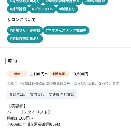
#育児休暇実績あり
#管理美容師免許歓迎
#理容師歓迎
#外部講習
#ブランクOK
#制服あり
サロンについて
#新規フリー客多数
#ママさんスタッフ在籍中
#受動喫煙対策あり
給与
1,100円〜
3,500円
時給
顧客単価
※給与・報酬は各都道府県の最低賃金を下回らない金額となっています
昇給年1回
賞与なし
交通費 全額支給
【美容師】
パート《スタイリスト》
時給1,100円～
※60歳定年制(延長雇用65歳)