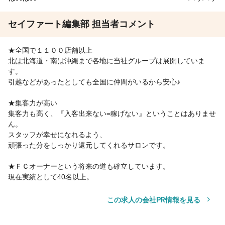
セイファート編集部 担当者コメント
★全国で１１００店舗以上
北は北海道・南は沖縄まで各地に当社グループは展開していま
す。
引越などがあったとしても全国に仲間がいるから安心♪
★集客力が高い
集客力も高く、『入客出来ない=稼げない』ということはありませ
ん。
スタッフが幸せになれるよう、
頑張った分をしっかり還元してくれるサロンです。
★ＦＣオーナーという将来の道も確立しています。
現在実績として40名以上。
この求人の会社PR情報を見る