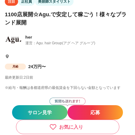
注目
正社員
美容師スタイリスト
1100店展開☆Agu.で安定して稼ごう！様々なブラ
ンド展開
her
運営：Agu. hair Group(アグ ヘア グループ)
24万円〜
月給
最終更新日:2日前
※給与・報酬は各都道府県の最低賃金を下回らない金額となっています
サロン見学
応募
お気に入り