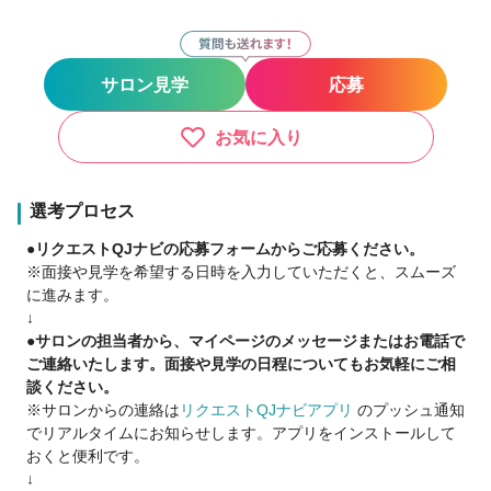
・実働8時間
・土日休み可
サロン見学
応募
■稼ぐ■
年間来店人数540万人の集客力！
入社してから集客に困ることは一切ございません！
お気に入り
指名0の方でも安心して稼ぐことが可能です！
■Agu.で働くポイント■
選考プロセス
①業務委託にも転身可能
●リクエストQJナビの応募フォームからご応募ください。
正社員から業務委託になったスタッフも多数！
※面接や見学を希望する日時を入力していただくと、スムーズ
に進みます。
②【指名0でも安心】スタッフ集客満足度94.4％
↓
●サロンの担当者から、マイページのメッセージまたはお電話で
③【多様な働き方】4700名以上が在籍
ご連絡いたします。面接や見学の日程についてもお気軽にご相
ママさん美容師も多数在籍
談ください。
※サロンからの連絡は
リクエストQJナビアプリ
のプッシュ通知
④FCオーナー多数輩出
でリアルタイムにお知らせします。アプリをインストールして
将来独立したい方も歓迎♪現在FCオーナー37名以上！
おくと便利です。
↓
⑤ブランク・復帰したい方歓迎