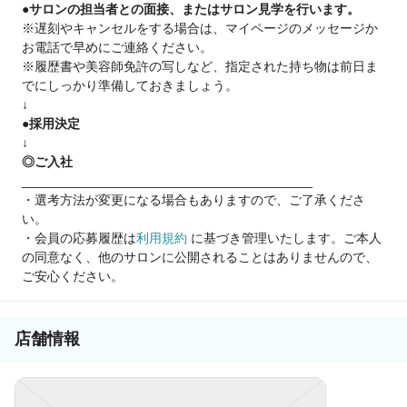
●サロンの担当者との面接、またはサロン見学を行います。
もう一度美容師を続けられる環境があります♪
※遅刻やキャンセルをする場合は、マイページのメッセージか
お電話で早めにご連絡ください。
■様々なブランド展開■
※履歴書や美容師免許の写しなど、指定された持ち物は前日ま
Agu.hairの他にも話題のサロンがたくさん♪
でにしっかり準備しておきましょう。
↓
☆有名美容師プロデュースサロン☆
●採用決定
・みやちのりよし氏 CS made by SHACHU
↓
・中村トメ吉氏 Men’s hair salon FIRST
◎ご入社
コラボブランドサロンで働けるチャンス！
________________________________________
・選考方法が変更になる場合もありますので、ご了承くださ
☆トレンドサロン☆
い。
・benji ベンジー
・会員の応募履歴は
利用規約
に基づき管理いたします。ご本人
・NYLON. ナイロン
の同意なく、他のサロンに公開されることはありませんので、
流行スタイル発信サロンで集客好調♪
ご安心ください。
☆メンズサロン☆
・BLEACHi ブリーチ
・FADE&LINE フェードアンドライン
店舗情報
メンズサロンも展開！今後も続々出店計画中！
あなたに合うサロンがきっと見つかります！