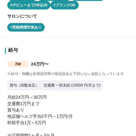
#デビューまで2年以内
#ブランクOK
サロンについて
#受動喫煙対策あり
給与
24万円〜
月給
※給与・報酬は各都道府県の最低賃金を下回らない金額となっています
賞与（回数未定）
交通費 一部支給 (10000 円/月まで)
月給24万円～30万円
交通費1万円まで
賞与あり
他店舗ヘルプ手当5千円～1万円/月
幹部手当1万～5万円
※試用期間1ヶ月～3ケ月