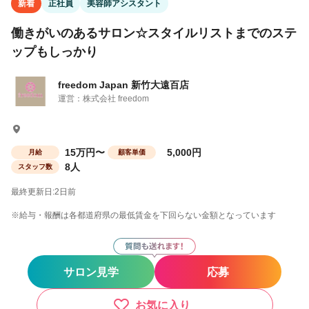
新着
正社員
美容師アシスタント
働きがいのあるサロン☆スタイルリストまでのステ
ップもしっかり
freedom Japan 新竹大遠百店
運営：株式会社 freedom
15万円〜
5,000円
月給
顧客単価
8人
スタッフ数
最終更新日:2日前
※給与・報酬は各都道府県の最低賃金を下回らない金額となっています
サロン見学
応募
お気に入り