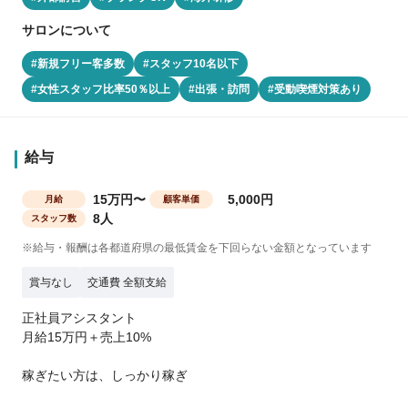
サロンについて
#新規フリー客多数
#スタッフ10名以下
#女性スタッフ比率50％以上
#出張・訪問
#受動喫煙対策あり
給与
15万円〜
5,000円
月給
顧客単価
8人
スタッフ数
※給与・報酬は各都道府県の最低賃金を下回らない金額となっています
賞与なし
交通費 全額支給
正社員アシスタント
月給15万円＋売上10%
稼ぎたい方は、しっかり稼ぎ