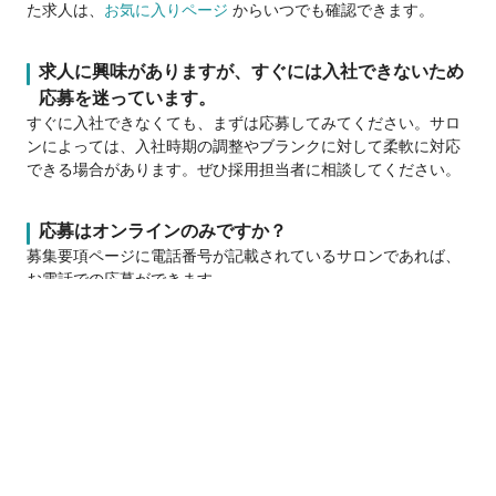
た求人は、
お気に入りページ
からいつでも確認できます。
求人に興味がありますが、すぐには入社できないため
応募を迷っています。
すぐに入社できなくても、まずは応募してみてください。サロ
ンによっては、入社時期の調整やブランクに対して柔軟に対応
できる場合があります。ぜひ採用担当者に相談してください。
応募はオンラインのみですか？
募集要項ページに電話番号が記載されているサロンであれば、
お電話での応募ができます。
応募履歴はどこで確認できますか？
サロン見学
応募
応募履歴やサロンとのチャット履歴は、マイページの「
応募メ
ッセージ
」から確認できます。
指名60%★社会保険完備★長期休暇★育休,
産休,多数実績★