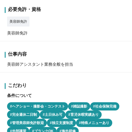
必要免許・資格
美容師免許
美容師免許
仕事内容
美容師アシスタント業務全般を担当
こだわり
条件について
#ヘアショー・撮影会・コンテスト
#雑誌撮影
#社会保険完備
#完全週休二日制
#土日休み可
#育児休暇実績あり
#管理美容師免許歓迎
#独立支援制度
#特殊メニューあり
#外部講習
#ブランクOK
#海外研修