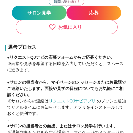
LINE :@373gegnw
サロン見学
応募
メール:freedomjapantw.2017@gmail.com
お気に入り
選考プロセス
●リクエストQJナビの応募フォームからご応募ください。
※面接や見学を希望する日時を入力していただくと、スムーズ
に進みます。
↓
●サロンの担当者から、マイページのメッセージまたはお電話で
ご連絡いたします。面接や見学の日程についてもお気軽にご相
談ください。
※サロンからの連絡は
リクエストQJナビアプリ
のプッシュ通知
でリアルタイムにお知らせします。アプリをインストールして
おくと便利です。
↓
●サロンの担当者との面接、またはサロン見学を行います。
※遅刻やキャンセルをする場合は、マイページのメッセージか