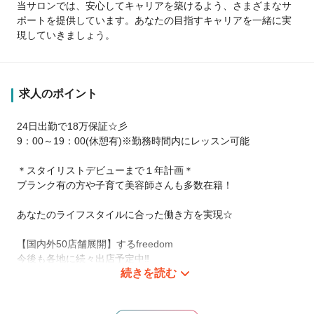
当サロンでは、安心してキャリアを築けるよう、さまざまなサ
ポートを提供しています。あなたの目指すキャリアを一緒に実
現していきましょう。
求人のポイント
24日出勤で18万保証☆彡
9：00～19：00(休憩有)※勤務時間内にレッスン可能
＊スタイリストデビューまで１年計画＊
ブランク有の方や子育て美容師さんも多数在籍！
あなたのライフスタイルに合った働き方を実現☆
【国内外50店舗展開】するfreedom
今後も各地に続々出店予定中‼️
続きを読む
一人一人に合わせて柔軟な働き方も相談可能です。
何か質問や相談があればお気軽にご相談ください★