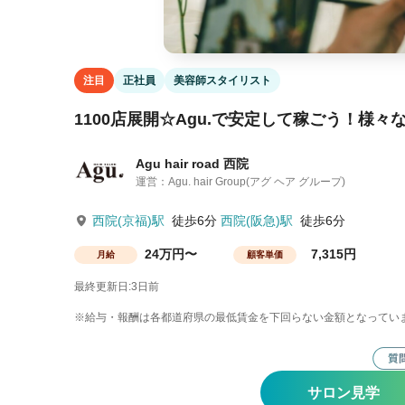
注目
正社員
美容師スタイリスト
1100店展開☆Agu.で安定して稼ごう！様々
Agu hair road 西院
運営：Agu. hair Group(アグ ヘア グループ)
西院(京福)駅
徒歩6分
西院(阪急)駅
徒歩6分
24万円〜
7,315円
月給
顧客単価
最終更新日:3日前
※給与・報酬は各都道府県の最低賃金を下回らない金額となってい
サロン見学