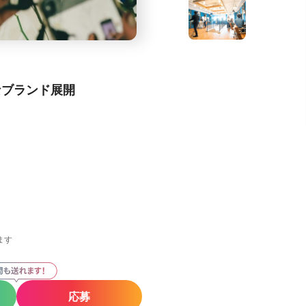
なブランド展開
ます
応募