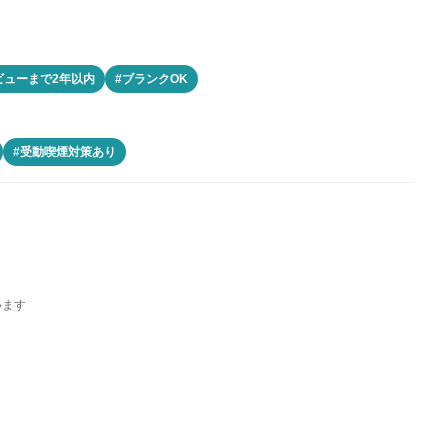
ビューまで2年以内
#ブランクOK
#受動喫煙対策あり
います