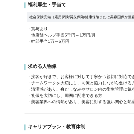
福利厚生・手当て
社会保険完備（雇用保険/労災保険/健康保険または美容国保か整
・賞与あり
・他店舗ヘルプ手当5千円～1万円/月
・幹部手当1万～5万円
求める人物像
・接客が好きで、お客様に対して丁寧かつ親切に対応で
・チームワークを大切にし、同僚と協力しながら働ける
・清潔感があり、身だしなみやサロン内の衛生管理に気
・礼儀を大切にし、周囲に配慮できる方
・美容業界への情熱があり、美容に対する強い関心と熱
キャリアプラン・教育体制