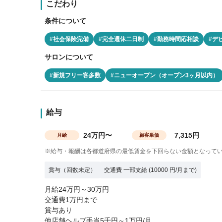
こだわり
条件について
#社会保険完備
#完全週休二日制
#勤務時間応相談
#デ
サロンについて
#新規フリー客多数
#ニューオープン（オープン3ヶ月以内）
給与
24万円〜
7,315円
月給
顧客単価
※給与・報酬は各都道府県の最低賃金を下回らない金額となって
賞与（回数未定）
交通費 一部支給 (10000 円/月まで)
月給24万円～30万円
交通費1万円まで
賞与あり
他店舗ヘルプ手当5千円～1万円/月