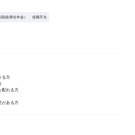
容国保/厚生年金）
役職手当
きる方
方
を配れる方
意がある方